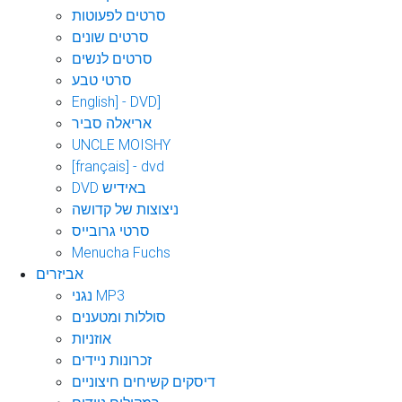
סרטים לפעוטות
סרטים שונים
סרטים לנשים
סרטי טבע
English] - DVD]
אריאלה סביר
UNCLE MOISHY
[français] - dvd
DVD באידיש
ניצוצות של קדושה
סרטי גרובייס
Menucha Fuchs
אביזרים
נגני MP3
סוללות ומטענים
אוזניות
זכרונות ניידים
דיסקים קשיחים חיצוניים