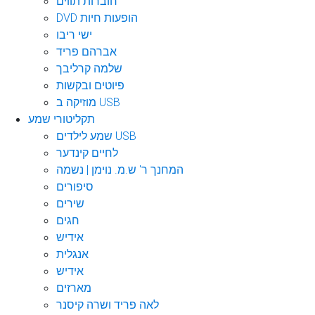
חוברות תווים
DVD הופעות חיות
ישי ריבו
אברהם פריד
שלמה קרליבך
פיוטים ובקשות
מוזיקה ב USB
תקליטורי שמע
שמע לילדים USB
לחיים קינדער
המחנך ר' ש.מ. נוימן | נשמה
סיפורים
שירים
חגים
אידיש
אנגלית
אידיש
מארזים
לאה פריד ושרה קיסנר