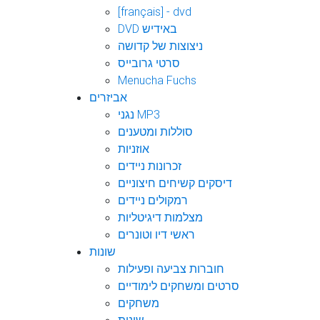
[français] - dvd
DVD באידיש
ניצוצות של קדושה
סרטי גרובייס
Menucha Fuchs
אביזרים
נגני MP3
סוללות ומטענים
אוזניות
זכרונות ניידים
דיסקים קשיחים חיצוניים
רמקולים ניידים
מצלמות דיגיטליות
ראשי דיו וטונרים
שונות
חוברות צביעה ופעילות
סרטים ומשחקים לימודיים
משחקים