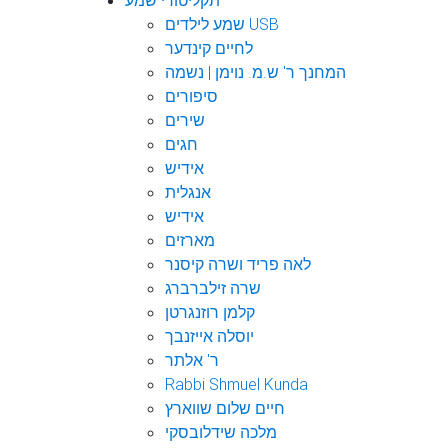
תקליטורי שמע
שמע לילדים USB
לחיים קינדער
המחנך ר' ש.מ. נוימן | נשמה
סיפורים
שירים
חגים
אידיש
אנגלית
אידיש
מארזים
לאה פריד ושרה קיסנר
שרה זילברברג
קלמן רוזנגרטן
יוסלה אייזנבך
ר' אלתר
Rabbi Shmuel Kunda
חיים שלום שווארץ
מלכה שידלובסקי