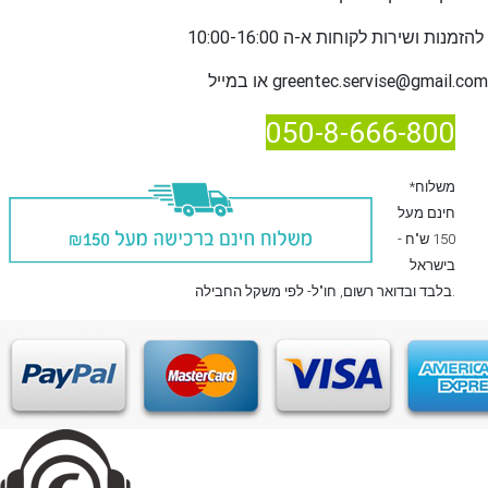
שירות לקוחות א-ה 10:00-16:00
להזמנות ו
greentec.servise@gmail.com
או במייל
050-8-666-800
*משלוח
חינם מעל
150 ש"ח -
בישראל
, חו"ל- לפי משקל החבילה.
בלבד
ובדואר רשום