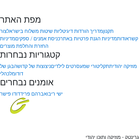
מפת האתר
תקנון
מדריך הורדות דיגיטליות
שיטות משלוח בישראל
צור
קשר
אודות
מדיניות הגנת פרטיות באתר
כניסת אמנים / ספקים
מדיניות
החזרת והחלפת מוצרים
קטגוריות נבחרות
מוזיקה יהודית
תקליטורי שמע
סרטים לילדים
ניצוצות של קדושה
בגן של
דודו
מלכהלי
אומנים נבחרים
ישי ריבו
אברהם פריד
דודו פישר
גרינטק - מוזיקה ותוכן יהודי