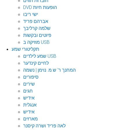
חוברות תווים
DVD הופעות חיות
ישי ריבו
אברהם פריד
שלמה קרליבך
פיוטים ובקשות
מוזיקה ב USB
תקליטורי שמע
שמע לילדים USB
לחיים קינדער
המחנך ר' ש.מ. נוימן | נשמה
סיפורים
שירים
חגים
אידיש
אנגלית
אידיש
מארזים
לאה פריד ושרה קיסנר