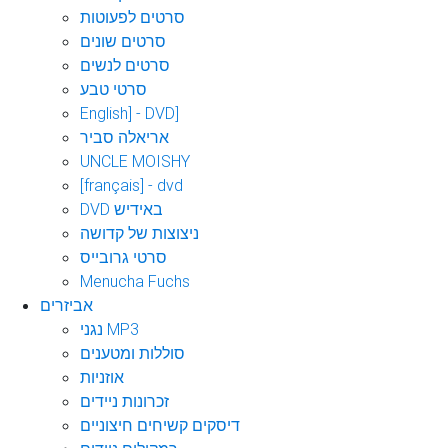
סרטים לפעוטות
סרטים שונים
סרטים לנשים
סרטי טבע
English] - DVD]
אריאלה סביר
UNCLE MOISHY
[français] - dvd
DVD באידיש
ניצוצות של קדושה
סרטי גרובייס
Menucha Fuchs
אביזרים
נגני MP3
סוללות ומטענים
אוזניות
זכרונות ניידים
דיסקים קשיחים חיצוניים