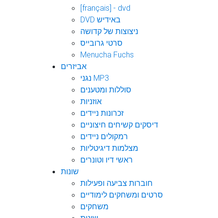
[français] - dvd
DVD באידיש
ניצוצות של קדושה
סרטי גרובייס
Menucha Fuchs
אביזרים
נגני MP3
סוללות ומטענים
אוזניות
זכרונות ניידים
דיסקים קשיחים חיצוניים
רמקולים ניידים
מצלמות דיגיטליות
ראשי דיו וטונרים
שונות
חוברות צביעה ופעילות
סרטים ומשחקים לימודיים
משחקים