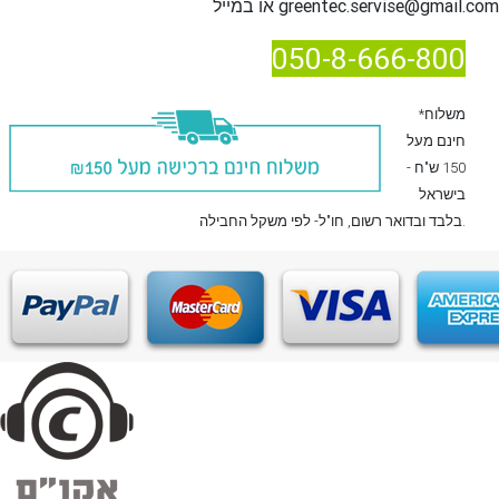
greentec.servise@gmail.com
או במייל
050-8-666-800
*משלוח
חינם מעל
150 ש"ח -
בישראל
, חו"ל- לפי משקל החבילה.
בלבד
ובדואר רשום