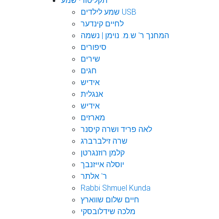
תקליטורי שמע
שמע לילדים USB
לחיים קינדער
המחנך ר' ש.מ. נוימן | נשמה
סיפורים
שירים
חגים
אידיש
אנגלית
אידיש
מארזים
לאה פריד ושרה קיסנר
שרה זילברברג
קלמן רוזנגרטן
יוסלה אייזנבך
ר' אלתר
Rabbi Shmuel Kunda
חיים שלום שווארץ
מלכה שידלובסקי