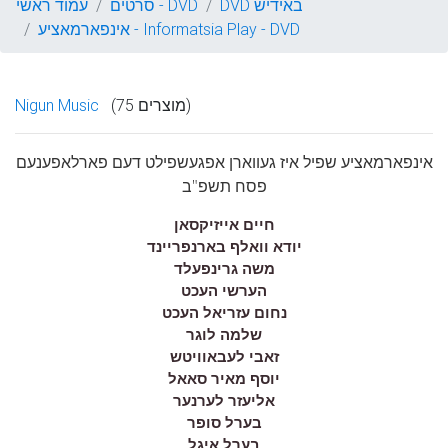
DVD באידיש
סרטים - DVD
עמוד ראשי
אינפארמאציע - Informatsia Play - DVD
(75 מוצרים)
Nigun Music
אינפארמאציע שפיל איז געווארן אפגעשפילט דעם פארלאפענעם
פסח תשפ"ב
חיים אייזיקסאן
יודא וואלף בארנפריינד
משה גרינפעלד
הערשי העכט
נחום עזריאל העכט
שלמה לוגר
זאבי לעבאוויטש
יוסף מאיר סאאל
אליעזר לערנער
בערל סופר
בערל איגל