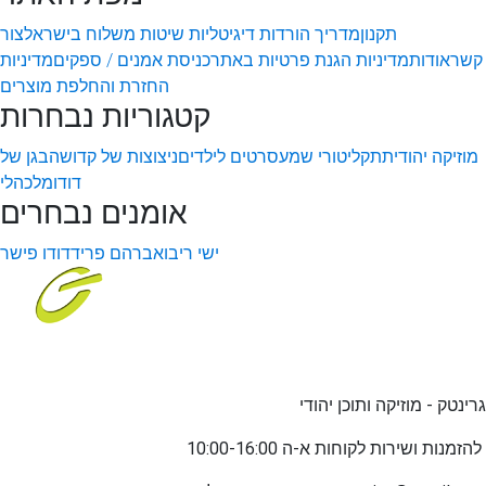
תקנון
מדריך הורדות דיגיטליות
שיטות משלוח בישראל
צור
קשר
אודות
מדיניות הגנת פרטיות באתר
כניסת אמנים / ספקים
מדיניות
החזרת והחלפת מוצרים
קטגוריות נבחרות
מוזיקה יהודית
תקליטורי שמע
סרטים לילדים
ניצוצות של קדושה
בגן של
דודו
מלכהלי
אומנים נבחרים
ישי ריבו
אברהם פריד
דודו פישר
גרינטק - מוזיקה ותוכן יהודי
שירות לקוחות א-ה 10:00-16:00
להזמנות ו