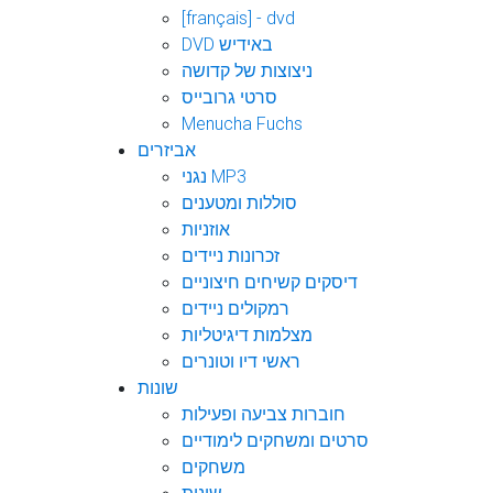
[français] - dvd
DVD באידיש
ניצוצות של קדושה
סרטי גרובייס
Menucha Fuchs
אביזרים
נגני MP3
סוללות ומטענים
אוזניות
זכרונות ניידים
דיסקים קשיחים חיצוניים
רמקולים ניידים
מצלמות דיגיטליות
ראשי דיו וטונרים
שונות
חוברות צביעה ופעילות
סרטים ומשחקים לימודיים
משחקים