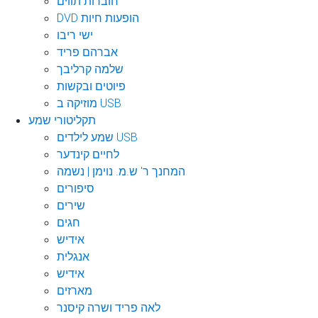
חוברות תווים
DVD הופעות חיות
ישי ריבו
אברהם פריד
שלמה קרליבך
פיוטים ובקשות
מוזיקה ב USB
תקליטורי שמע
שמע לילדים USB
לחיים קינדער
המחנך ר' ש.מ. נוימן | נשמה
סיפורים
שירים
חגים
אידיש
אנגלית
אידיש
מארזים
לאה פריד ושרה קיסנר