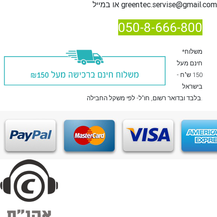
greentec.servise@gmail.com
או במייל
050-8-666-800
*משלוח
חינם מעל
150 ש"ח -
בישראל
, חו"ל- לפי משקל החבילה.
בלבד
ובדואר רשום