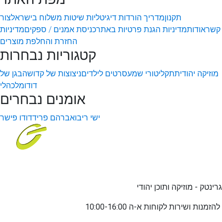
תקנון
מדריך הורדות דיגיטליות
שיטות משלוח בישראל
צור
קשר
אודות
מדיניות הגנת פרטיות באתר
כניסת אמנים / ספקים
מדיניות
החזרת והחלפת מוצרים
קטגוריות נבחרות
מוזיקה יהודית
תקליטורי שמע
סרטים לילדים
ניצוצות של קדושה
בגן של
דודו
מלכהלי
אומנים נבחרים
ישי ריבו
אברהם פריד
דודו פישר
גרינטק - מוזיקה ותוכן יהודי
שירות לקוחות א-ה 10:00-16:00
להזמנות ו