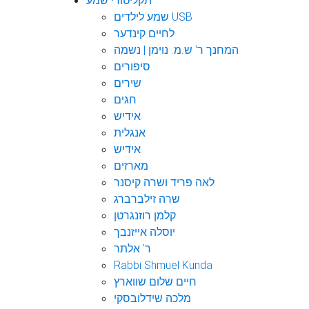
תקליטורי שמע
שמע לילדים USB
לחיים קינדער
המחנך ר' ש.מ. נוימן | נשמה
סיפורים
שירים
חגים
אידיש
אנגלית
אידיש
מארזים
לאה פריד ושרה קיסנר
שרה זילברברג
קלמן רוזנגרטן
יוסלה אייזנבך
ר' אלתר
Rabbi Shmuel Kunda
חיים שלום שווארץ
מלכה שידלובסקי