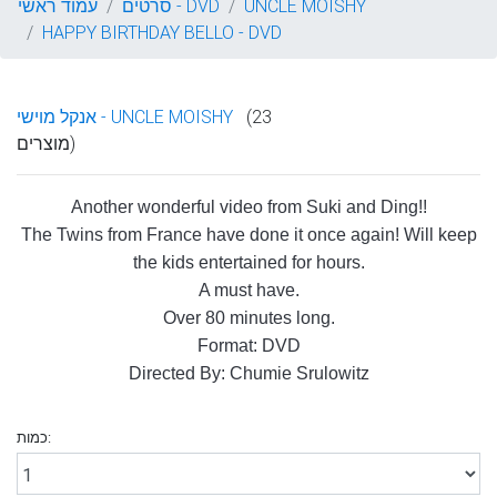
UNCLE MOISHY
סרטים - DVD
עמוד ראשי
HAPPY BIRTHDAY BELLO - DVD
(23
אנקל מוישי - UNCLE MOISHY
מוצרים)
Another wonderful video from Suki and Ding!!
The Twins from France have done it once again! Will keep
the kids entertained for hours.
A must have.
Over 80 minutes long.
Format: DVD
Directed By: Chumie Srulowitz
כמות: