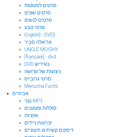
סרטים לפעוטות
סרטים שונים
סרטים לנשים
סרטי טבע
English] - DVD]
אריאלה סביר
UNCLE MOISHY
[français] - dvd
DVD באידיש
ניצוצות של קדושה
סרטי גרובייס
Menucha Fuchs
אביזרים
נגני MP3
סוללות ומטענים
אוזניות
זכרונות ניידים
דיסקים קשיחים חיצוניים