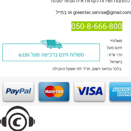
שירות לקוחות א-ה 10:00-16:00
להזמנות ו
greentec.servise@gmail.com
או במייל
050-8-666-800
*משלוח
חינם מעל
150 ש"ח -
בישראל
, חו"ל- לפי משקל החבילה.
בלבד
ובדואר רשום