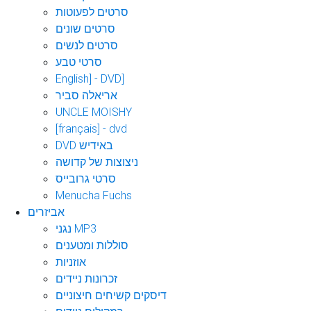
סרטים לפעוטות
סרטים שונים
סרטים לנשים
סרטי טבע
English] - DVD]
אריאלה סביר
UNCLE MOISHY
[français] - dvd
DVD באידיש
ניצוצות של קדושה
סרטי גרובייס
Menucha Fuchs
אביזרים
נגני MP3
סוללות ומטענים
אוזניות
זכרונות ניידים
דיסקים קשיחים חיצוניים