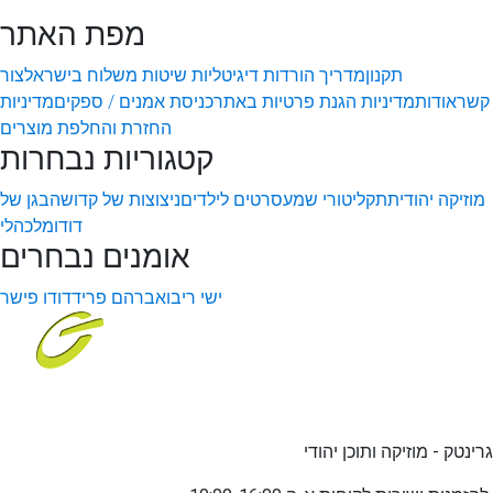
מפת האתר
תקנון
מדריך הורדות דיגיטליות
שיטות משלוח בישראל
צור
קשר
אודות
מדיניות הגנת פרטיות באתר
כניסת אמנים / ספקים
מדיניות
החזרת והחלפת מוצרים
קטגוריות נבחרות
מוזיקה יהודית
תקליטורי שמע
סרטים לילדים
ניצוצות של קדושה
בגן של
דודו
מלכהלי
אומנים נבחרים
ישי ריבו
אברהם פריד
דודו פישר
גרינטק - מוזיקה ותוכן יהודי