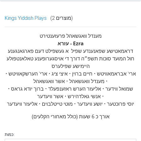
(2 מוצרים)
Kings Yiddish Plays
מענדל וואגשאהל פרעזענטירט
עזרא - Ezra
דראמאטישע שפאנענדע שפיל א
געשפילט דעם פארגאנגענע
חול המועד סוכות תשפ״ה דורך די אויסגערופענע טאלאנטפולע
היימישע שפילערס
ארי' אבראמאוויטש • חיים ברוין • איצי ציג • ארי' הערשקאוויטש •
מענדל וואגשאהל • אשר וואגשאהל •
שמואל ווידער • אליעזר הערש ראזענפעלד • ברוך יודא גראס •
אנשי גאלדהירש • אשר וויעדער •
יוסי פרוכטער • יושע וויעדער • מוטי טייטלבוים • אליעזר וויעדער
אורך כ 6 שעות (כולל מאחורי הקלעים)
כמות: