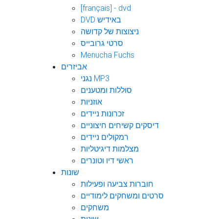
[français] - dvd
DVD באידיש
ניצוצות של קדושה
סרטי גרובייס
Menucha Fuchs
אביזרים
נגני MP3
סוללות ומטענים
אוזניות
זכרונות ניידים
דיסקים קשיחים חיצוניים
רמקולים ניידים
מצלמות דיגיטליות
ראשי דיו וטונרים
שונות
חוברות צביעה ופעילות
סרטים ומשחקים לימודיים
משחקים