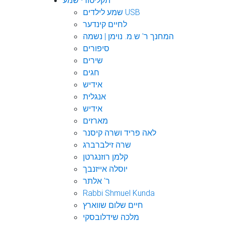
תקליטורי שמע
שמע לילדים USB
לחיים קינדער
המחנך ר' ש.מ. נוימן | נשמה
סיפורים
שירים
חגים
אידיש
אנגלית
אידיש
מארזים
לאה פריד ושרה קיסנר
שרה זילברברג
קלמן רוזנגרטן
יוסלה אייזנבך
ר' אלתר
Rabbi Shmuel Kunda
חיים שלום שווארץ
מלכה שידלובסקי