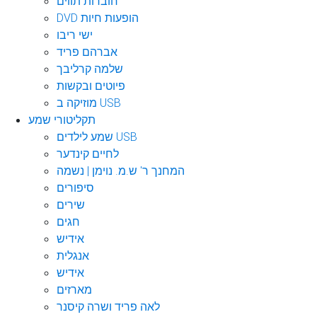
חוברות תווים
DVD הופעות חיות
ישי ריבו
אברהם פריד
שלמה קרליבך
פיוטים ובקשות
מוזיקה ב USB
תקליטורי שמע
שמע לילדים USB
לחיים קינדער
המחנך ר' ש.מ. נוימן | נשמה
סיפורים
שירים
חגים
אידיש
אנגלית
אידיש
מארזים
לאה פריד ושרה קיסנר