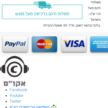
*משלוח
חינם מעל
150 ש"ח -
בישראל
, חו"ל- לפי משקל החבילה.
בלבד
ובדואר רשום
Facebook
Youtube
Twitter
השלושה טריימארט בע"מ