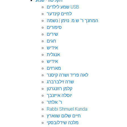
תקליטורי שמע
שמע לילדים USB
לחיים קינדער
המחנך ר' ש.מ. נוימן | נשמה
סיפורים
שירים
חגים
אידיש
אנגלית
אידיש
מארזים
לאה פריד ושרה קיסנר
שרה זילברברג
קלמן רוזנגרטן
יוסלה אייזנבך
ר' אלתר
Rabbi Shmuel Kunda
חיים שלום שווארץ
מלכה שידלובסקי