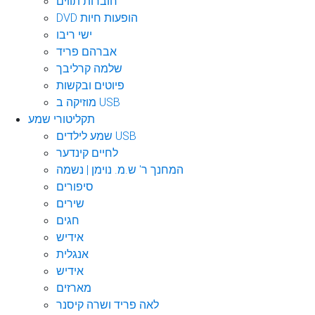
חוברות תווים
DVD הופעות חיות
ישי ריבו
אברהם פריד
שלמה קרליבך
פיוטים ובקשות
מוזיקה ב USB
תקליטורי שמע
שמע לילדים USB
לחיים קינדער
המחנך ר' ש.מ. נוימן | נשמה
סיפורים
שירים
חגים
אידיש
אנגלית
אידיש
מארזים
לאה פריד ושרה קיסנר