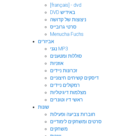
[français] - dvd
DVD באידיש
ניצוצות של קדושה
סרטי גרובייס
Menucha Fuchs
אביזרים
נגני MP3
סוללות ומטענים
אוזניות
זכרונות ניידים
דיסקים קשיחים חיצוניים
רמקולים ניידים
מצלמות דיגיטליות
ראשי דיו וטונרים
שונות
חוברות צביעה ופעילות
סרטים ומשחקים לימודיים
משחקים