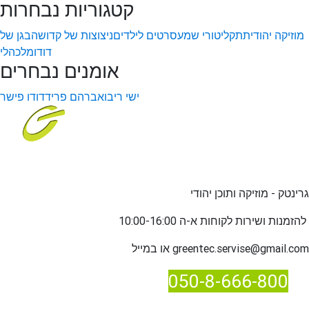
קטגוריות נבחרות
מוזיקה יהודית
תקליטורי שמע
סרטים לילדים
ניצוצות של קדושה
בגן של
דודו
מלכהלי
אומנים נבחרים
ישי ריבו
אברהם פריד
דודו פישר
גרינטק - מוזיקה ותוכן יהודי
שירות לקוחות א-ה 10:00-16:00
להזמנות ו
greentec.servise@gmail.com
או במייל
050-8-666-800