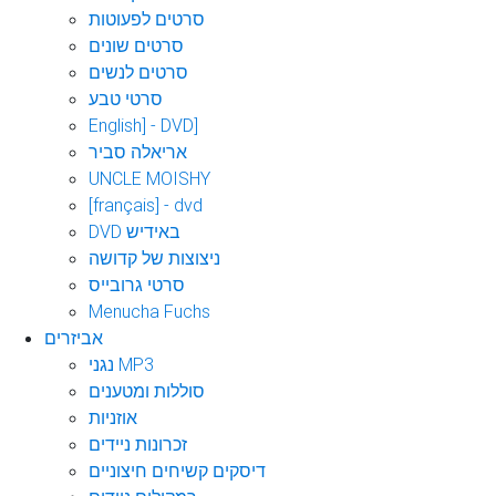
סרטים לפעוטות
סרטים שונים
סרטים לנשים
סרטי טבע
English] - DVD]
אריאלה סביר
UNCLE MOISHY
[français] - dvd
DVD באידיש
ניצוצות של קדושה
סרטי גרובייס
Menucha Fuchs
אביזרים
נגני MP3
סוללות ומטענים
אוזניות
זכרונות ניידים
דיסקים קשיחים חיצוניים