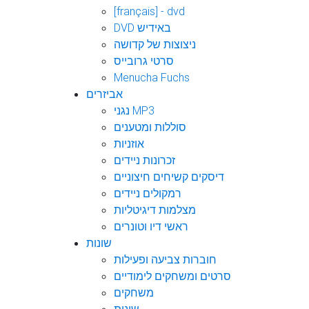
[français] - dvd
DVD באידיש
ניצוצות של קדושה
סרטי גרובייס
Menucha Fuchs
אביזרים
נגני MP3
סוללות ומטענים
אוזניות
זכרונות ניידים
דיסקים קשיחים חיצוניים
רמקולים ניידים
מצלמות דיגיטליות
ראשי דיו וטונרים
שונות
חוברות צביעה ופעילות
סרטים ומשחקים לימודיים
משחקים