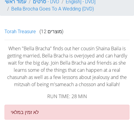
English] - DVD]
סרטים - DVD
עמוד ראשי
Bella Brocha Goes To A Wedding (DVD)
(12 מוצרים)
Torah Treasure
When "Bella Bracha" finds out her cousin Shaina Baila is
getting married, Bella Bracha is overjoyed and can hardly
wait for the big day. Join Bella Bracha and friends as she
learns some of the things that can happen at a real
chasunah as well as a few lessons about jealousy and the
mitzvah of being m'sameach a chosson and kallah!
RUN TIME: 28 MIN
לא זמין במלאי