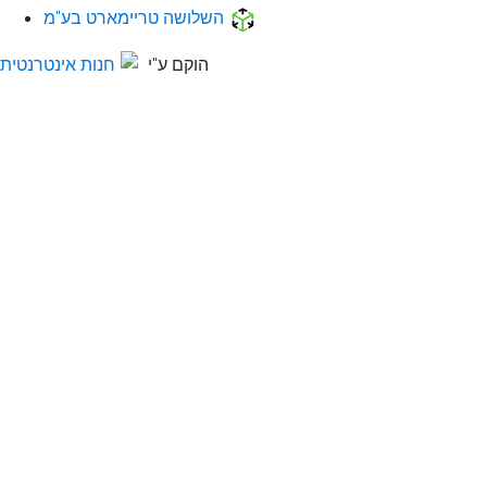
השלושה טריימארט בע"מ
הוקם ע"י
חנות אינטרנטית