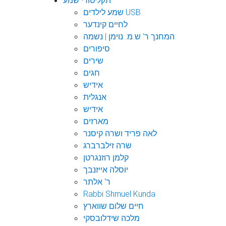
תקליטורי שמע
שמע לילדים USB
לחיים קינדער
המחנך ר' ש.מ. נוימן | נשמה
סיפורים
שירים
חגים
אידיש
אנגלית
אידיש
מארזים
לאה פריד ושרה קיסנר
שרה זילברברג
קלמן רוזנגרטן
יוסלה אייזנבך
ר' אלתר
Rabbi Shmuel Kunda
חיים שלום שווארץ
מלכה שידלובסקי