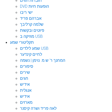
חוברות תווים
DVD הופעות חיות
ישי ריבו
אברהם פריד
שלמה קרליבך
פיוטים ובקשות
מוזיקה ב USB
תקליטורי שמע
שמע לילדים USB
לחיים קינדער
המחנך ר' ש.מ. נוימן | נשמה
סיפורים
שירים
חגים
אידיש
אנגלית
אידיש
מארזים
לאה פריד ושרה קיסנר