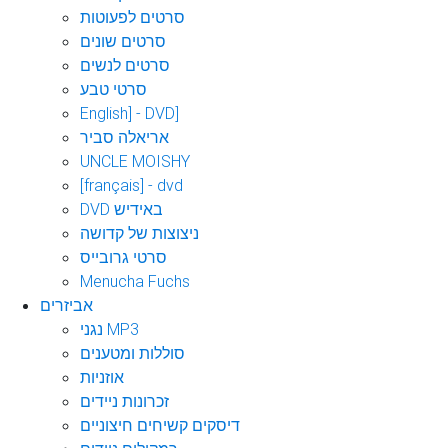
סרטים לפעוטות
סרטים שונים
סרטים לנשים
סרטי טבע
English] - DVD]
אריאלה סביר
UNCLE MOISHY
[français] - dvd
DVD באידיש
ניצוצות של קדושה
סרטי גרובייס
Menucha Fuchs
אביזרים
נגני MP3
סוללות ומטענים
אוזניות
זכרונות ניידים
דיסקים קשיחים חיצוניים