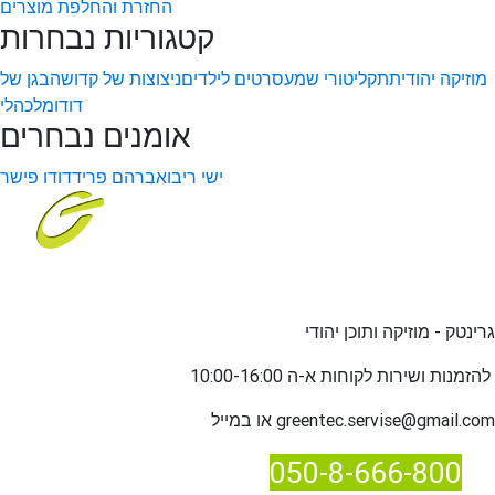
החזרת והחלפת מוצרים
קטגוריות נבחרות
מוזיקה יהודית
תקליטורי שמע
סרטים לילדים
ניצוצות של קדושה
בגן של
דודו
מלכהלי
אומנים נבחרים
ישי ריבו
אברהם פריד
דודו פישר
גרינטק - מוזיקה ותוכן יהודי
שירות לקוחות א-ה 10:00-16:00
להזמנות ו
greentec.servise@gmail.com
או במייל
050-8-666-800