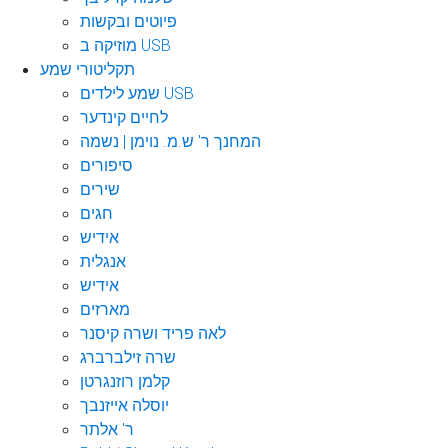
פיוטים ובקשות
מוזיקה ב USB
תקליטורי שמע
שמע לילדים USB
לחיים קינדער
המחנך ר' ש.מ. נוימן | נשמה
סיפורים
שירים
חגים
אידיש
אנגלית
אידיש
מארזים
לאה פריד ושרה קיסנר
שרה זילברברג
קלמן רוזנגרטן
יוסלה אייזנבך
ר' אלתר