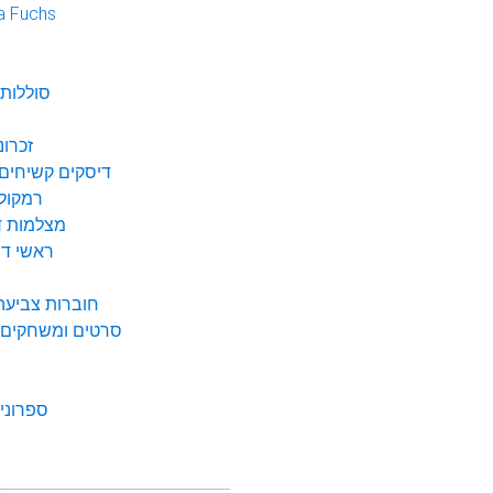
a Fuchs
נ
סוללות 
זכרונ
דיסקים קשיחים 
רמקולי
מצלמות די
ראשי דיו
חוברות צביעה 
סרטים ומשחקים ל
ספרונים