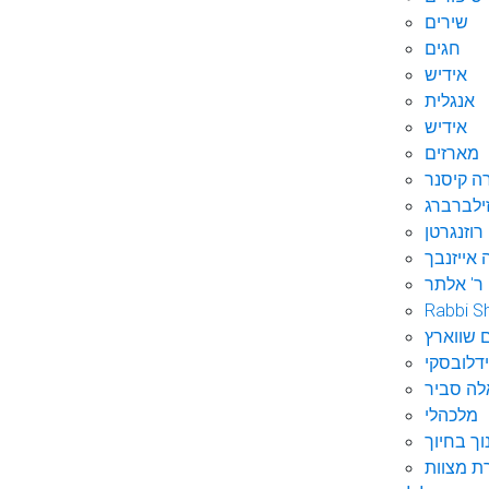
שירים
חגים
אידיש
אנגלית
אידיש
מארזים
ה קיסנר
ילברברג
רוזנגרטן
 אייזנבך
ר' אלתר
Rabbi S
 שווארץ
דלובסקי
לה סביר
מלכהלי
וך בחיוך
ת מצוות