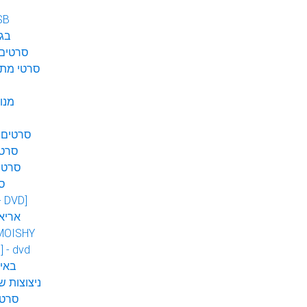
SB
בגן
סרטים 
סרטי מתח
מנו
סרטים 
סרטי
סרטי
ס
 - DVD]
אריא
MOISHY
] - dvd
DVD ב
ניצוצות ש
סרטי