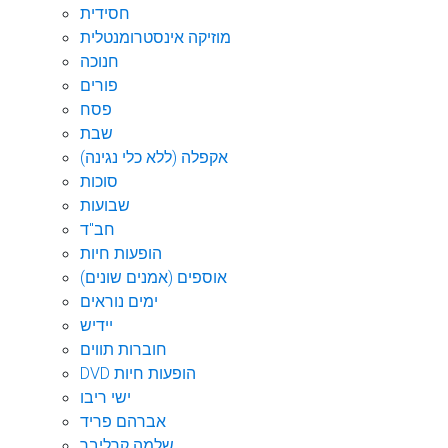
חסידית
מוזיקה אינסטרומנטלית
חנוכה
פורים
פסח
שבת
אקפלה (ללא כלי נגינה)
סוכות
שבועות
חב"ד
הופעות חיות
אוספים (אמנים שונים)
ימים נוראים
יידיש
חוברות תווים
DVD הופעות חיות
ישי ריבו
אברהם פריד
שלמה קרליבך