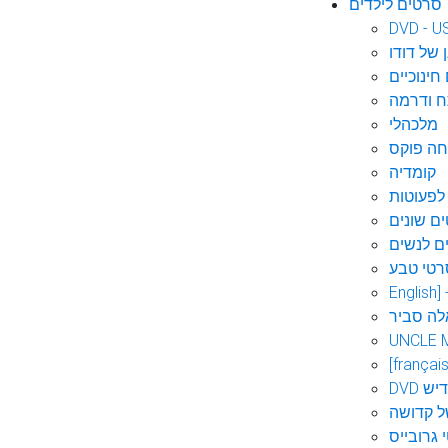
סרטים לילדים
DVD - U
 של דודו
חינוכיים
 ודרמה
מלכהלי
חה פוקס
קומדיה
לפעוטות
ם שונים
ם לנשים
רטי טבע
English]
לה סביר
UNCLE 
[français
אידיש
ל קדושה
 גרובייס