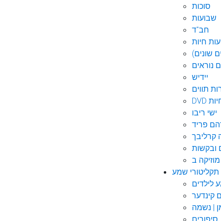
סוכות
שבועות
חב"ד
ות חיות
 שונים)
ם נוראים
יידיש
ות תווים
חיות
ישי ריבו
ם פריד
קרליבך
 ובקשות
תקליטורי שמע
ם קינדער
ן | נשמה
סיפורים