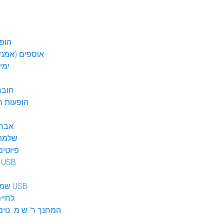
הופע
אוספים (אמנים
ימי
חובר
DVD הופעות 
אברה
שלמה 
פיוטים
מוזיקה ב USB
שמע לילדים USB
לחיי
המחנך ר' ש.מ. נוימ