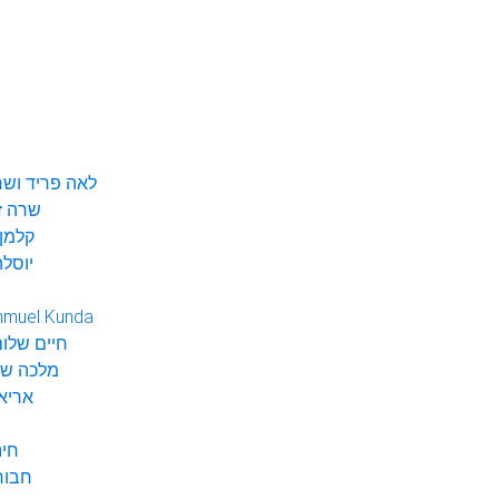
לאה פריד ושר
שרה ז
קלמן 
יוסלה
hmuel Kunda
חיים שלום
מלכה שי
אריא
חינ
חבור