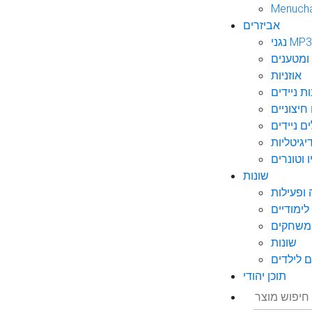
Menuch
אביזרים
גני MP3
ומטענים
אוזניות
ות ניידים
חיצוניים
ם ניידים
גיטליות
 וטונרים
שונות
ופעילות
ימודיים
משחקים
שונות
 לילדים
תוכן יהודי