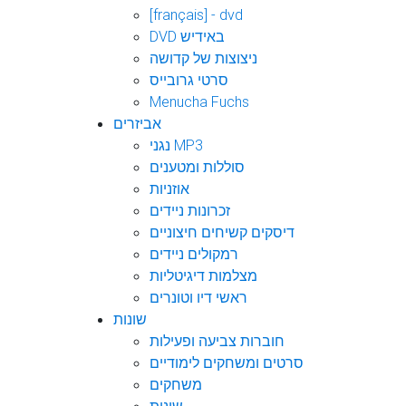
[français] - dvd
DVD באידיש
ניצוצות של קדושה
סרטי גרובייס
Menucha Fuchs
אביזרים
נגני MP3
סוללות ומטענים
אוזניות
זכרונות ניידים
דיסקים קשיחים חיצוניים
רמקולים ניידים
מצלמות דיגיטליות
ראשי דיו וטונרים
שונות
חוברות צביעה ופעילות
סרטים ומשחקים לימודיים
משחקים