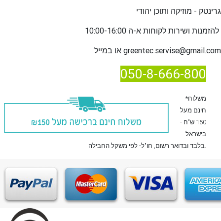
גרינטק - מוזיקה ותוכן יהודי
שירות לקוחות א-ה 10:00-16:00
להזמנות ו
greentec.servise@gmail.com
או במייל
050-8-666-800
*משלוח
חינם מעל
150 ש"ח -
בישראל
, חו"ל- לפי משקל החבילה.
בלבד
ובדואר רשום