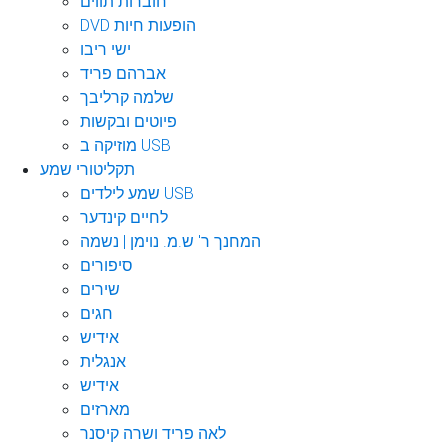
חוברות תווים
DVD הופעות חיות
ישי ריבו
אברהם פריד
שלמה קרליבך
פיוטים ובקשות
מוזיקה ב USB
תקליטורי שמע
שמע לילדים USB
לחיים קינדער
המחנך ר' ש.מ. נוימן | נשמה
סיפורים
שירים
חגים
אידיש
אנגלית
אידיש
מארזים
לאה פריד ושרה קיסנר