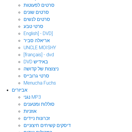
סרטים לפעוטות
סרטים שונים
סרטים לנשים
סרטי טבע
English] - DVD]
אריאלה סביר
UNCLE MOISHY
[français] - dvd
DVD באידיש
ניצוצות של קדושה
סרטי גרובייס
Menucha Fuchs
אביזרים
נגני MP3
סוללות ומטענים
אוזניות
זכרונות ניידים
דיסקים קשיחים חיצוניים