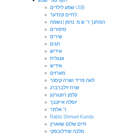
תקליטורי שמע
שמע לילדים USB
לחיים קינדער
המחנך ר' ש.מ. נוימן | נשמה
סיפורים
שירים
חגים
אידיש
אנגלית
אידיש
מארזים
לאה פריד ושרה קיסנר
שרה זילברברג
קלמן רוזנגרטן
יוסלה אייזנבך
ר' אלתר
Rabbi Shmuel Kunda
חיים שלום שווארץ
מלכה שידלובסקי