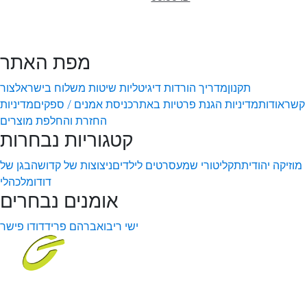
מפת האתר
תקנון
מדריך הורדות דיגיטליות
שיטות משלוח בישראל
צור
קשר
אודות
מדיניות הגנת פרטיות באתר
כניסת אמנים / ספקים
מדיניות
החזרת והחלפת מוצרים
קטגוריות נבחרות
מוזיקה יהודית
תקליטורי שמע
סרטים לילדים
ניצוצות של קדושה
בגן של
דודו
מלכהלי
אומנים נבחרים
ישי ריבו
אברהם פריד
דודו פישר