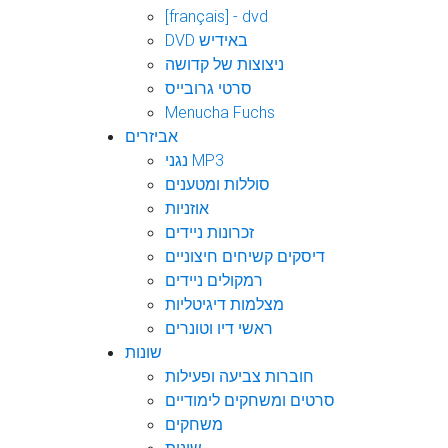
[français] - dvd
DVD באידיש
ניצוצות של קדושה
סרטי גרובייס
Menucha Fuchs
אביזרים
נגני MP3
סוללות ומטענים
אוזניות
זכרונות ניידים
דיסקים קשיחים חיצוניים
רמקולים ניידים
מצלמות דיגיטליות
ראשי דיו וטונרים
שונות
חוברות צביעה ופעילות
סרטים ומשחקים לימודיים
משחקים