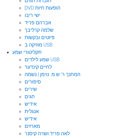
חוברות תווים
DVD הופעות חיות
ישי ריבו
אברהם פריד
שלמה קרליבך
פיוטים ובקשות
מוזיקה ב USB
תקליטורי שמע
שמע לילדים USB
לחיים קינדער
המחנך ר' ש.מ. נוימן | נשמה
סיפורים
שירים
חגים
אידיש
אנגלית
אידיש
מארזים
לאה פריד ושרה קיסנר