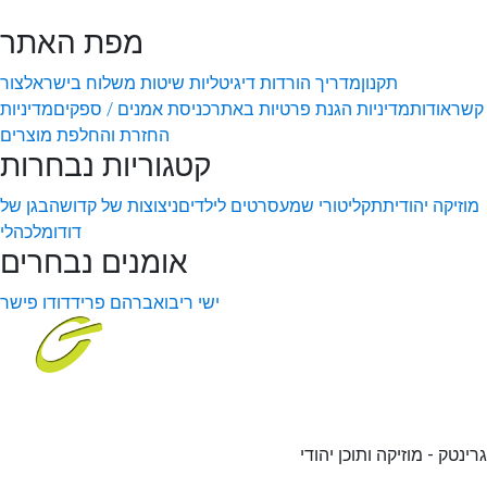
מפת האתר
תקנון
מדריך הורדות דיגיטליות
שיטות משלוח בישראל
צור
קשר
אודות
מדיניות הגנת פרטיות באתר
כניסת אמנים / ספקים
מדיניות
החזרת והחלפת מוצרים
קטגוריות נבחרות
מוזיקה יהודית
תקליטורי שמע
סרטים לילדים
ניצוצות של קדושה
בגן של
דודו
מלכהלי
אומנים נבחרים
ישי ריבו
אברהם פריד
דודו פישר
גרינטק - מוזיקה ותוכן יהודי