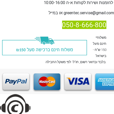
שירות לקוחות א-ה 10:00-16:00
להזמנות ו
greentec.servise@gmail.com
או במייל
050-8-666-800
*משלוח
חינם מעל
150 ש"ח -
בישראל
, חו"ל- לפי משקל החבילה.
בלבד
ובדואר רשום