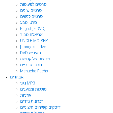
סרטים לפעוטות
סרטים שונים
סרטים לנשים
סרטי טבע
English] - DVD]
אריאלה סביר
UNCLE MOISHY
[français] - dvd
DVD באידיש
ניצוצות של קדושה
סרטי גרובייס
Menucha Fuchs
אביזרים
נגני MP3
סוללות ומטענים
אוזניות
זכרונות ניידים
דיסקים קשיחים חיצוניים