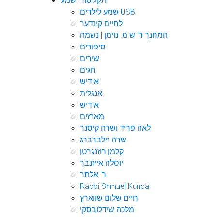
תקליטורי שמע
שמע לילדים USB
לחיים קינדער
המחנך ר' ש.מ. נוימן | נשמה
סיפורים
שירים
חגים
אידיש
אנגלית
אידיש
מארזים
לאה פריד ושרה קיסנר
שרה זילברברג
קלמן רוזנגרטן
יוסלה אייזנבך
ר' אלתר
Rabbi Shmuel Kunda
חיים שלום שווארץ
מלכה שידלובסקי