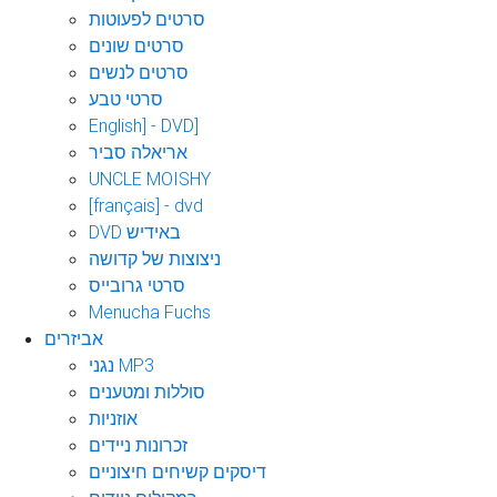
סרטים לפעוטות
סרטים שונים
סרטים לנשים
סרטי טבע
English] - DVD]
אריאלה סביר
UNCLE MOISHY
[français] - dvd
DVD באידיש
ניצוצות של קדושה
סרטי גרובייס
Menucha Fuchs
אביזרים
נגני MP3
סוללות ומטענים
אוזניות
זכרונות ניידים
דיסקים קשיחים חיצוניים