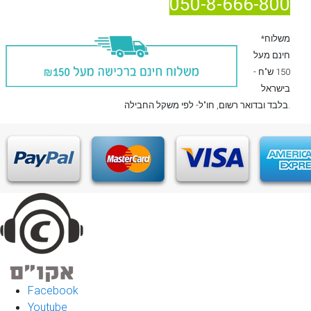
050-8-666-800
*משלוח
חינם מעל
150 ש"ח -
בישראל
, חו"ל- לפי משקל החבילה.
בלבד
ובדואר רשום
Facebook
Youtube