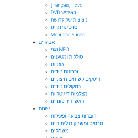
[français] - dvd
DVD באידיש
ניצוצות של קדושה
סרטי גרובייס
Menucha Fuchs
אביזרים
נגני MP3
סוללות ומטענים
אוזניות
זכרונות ניידים
דיסקים קשיחים חיצוניים
רמקולים ניידים
מצלמות דיגיטליות
ראשי דיו וטונרים
שונות
חוברות צביעה ופעילות
סרטים ומשחקים לימודיים
משחקים