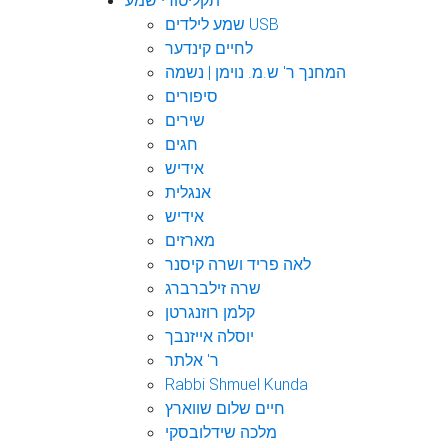
תקליטורי שמע
שמע לילדים USB
לחיים קינדער
המחנך ר' ש.מ. נוימן | נשמה
סיפורים
שירים
חגים
אידיש
אנגלית
אידיש
מארזים
לאה פריד ושרה קיסנר
שרה זילברברג
קלמן רוזנגרטן
יוסלה אייזנבך
ר' אלתר
Rabbi Shmuel Kunda
חיים שלום שווארץ
מלכה שידלובסקי