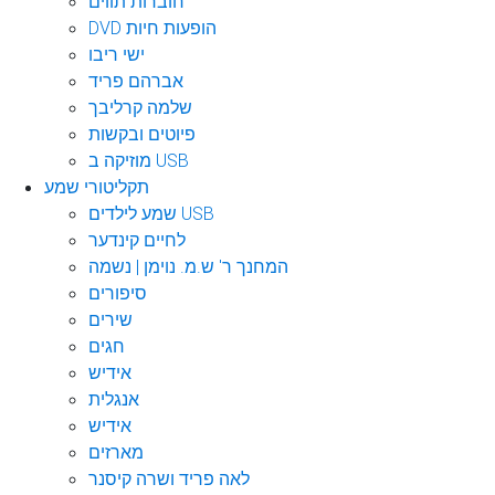
חוברות תווים
DVD הופעות חיות
ישי ריבו
אברהם פריד
שלמה קרליבך
פיוטים ובקשות
מוזיקה ב USB
תקליטורי שמע
שמע לילדים USB
לחיים קינדער
המחנך ר' ש.מ. נוימן | נשמה
סיפורים
שירים
חגים
אידיש
אנגלית
אידיש
מארזים
לאה פריד ושרה קיסנר