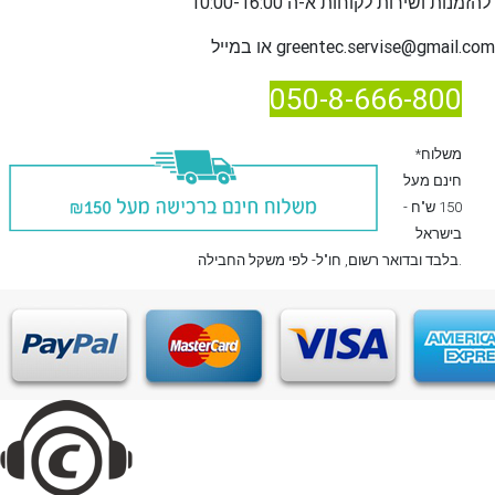
שירות לקוחות א-ה 10:00-16:00
להזמנות ו
greentec.servise@gmail.com
או במייל
050-8-666-800
*משלוח
חינם מעל
150 ש"ח -
בישראל
, חו"ל- לפי משקל החבילה.
בלבד
ובדואר רשום