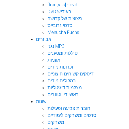
[français] - dvd
DVD באידיש
ניצוצות של קדושה
סרטי גרובייס
Menucha Fuchs
אביזרים
נגני MP3
סוללות ומטענים
אוזניות
זכרונות ניידים
דיסקים קשיחים חיצוניים
רמקולים ניידים
מצלמות דיגיטליות
ראשי דיו וטונרים
שונות
חוברות צביעה ופעילות
סרטים ומשחקים לימודיים
משחקים