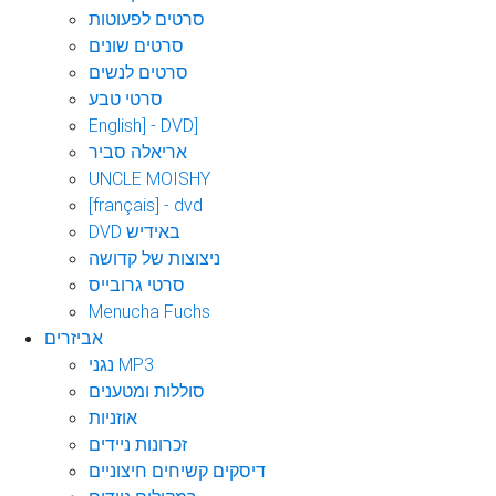
סרטים לפעוטות
סרטים שונים
סרטים לנשים
סרטי טבע
English] - DVD]
אריאלה סביר
UNCLE MOISHY
[français] - dvd
DVD באידיש
ניצוצות של קדושה
סרטי גרובייס
Menucha Fuchs
אביזרים
נגני MP3
סוללות ומטענים
אוזניות
זכרונות ניידים
דיסקים קשיחים חיצוניים