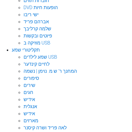
חוברות תווים
DVD הופעות חיות
ישי ריבו
אברהם פריד
שלמה קרליבך
פיוטים ובקשות
מוזיקה ב USB
תקליטורי שמע
שמע לילדים USB
לחיים קינדער
המחנך ר' ש.מ. נוימן | נשמה
סיפורים
שירים
חגים
אידיש
אנגלית
אידיש
מארזים
לאה פריד ושרה קיסנר