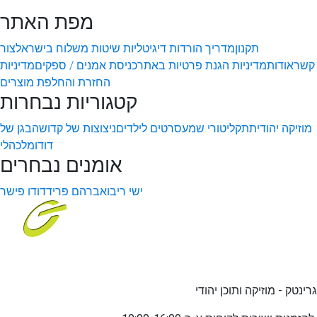
מפת האתר
תקנון
מדריך הורדות דיגיטליות
שיטות משלוח בישראל
צור
קשר
אודות
מדיניות הגנת פרטיות באתר
כניסת אמנים / ספקים
מדיניות
החזרת והחלפת מוצרים
קטגוריות נבחרות
מוזיקה יהודית
תקליטורי שמע
סרטים לילדים
ניצוצות של קדושה
בגן של
דודו
מלכהלי
אומנים נבחרים
ישי ריבו
אברהם פריד
דודו פישר
גרינטק - מוזיקה ותוכן יהודי