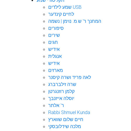
תקליטורי שמע
שמע לילדים USB
לחיים קינדער
המחנך ר' ש.מ. נוימן | נשמה
סיפורים
שירים
חגים
אידיש
אנגלית
אידיש
מארזים
לאה פריד ושרה קיסנר
שרה זילברברג
קלמן רוזנגרטן
יוסלה אייזנבך
ר' אלתר
Rabbi Shmuel Kunda
חיים שלום שווארץ
מלכה שידלובסקי