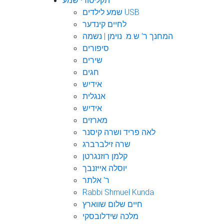
תקליטורי שמע
שמע לילדים USB
לחיים קינדער
המחנך ר' ש.מ. נוימן | נשמה
סיפורים
שירים
חגים
אידיש
אנגלית
אידיש
מארזים
לאה פריד ושרה קיסנר
שרה זילברברג
קלמן רוזנגרטן
יוסלה אייזנבך
ר' אלתר
Rabbi Shmuel Kunda
חיים שלום שווארץ
מלכה שידלובסקי