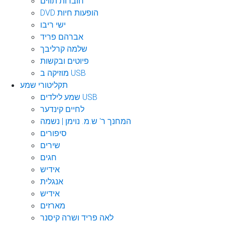
חוברות תווים
DVD הופעות חיות
ישי ריבו
אברהם פריד
שלמה קרליבך
פיוטים ובקשות
מוזיקה ב USB
תקליטורי שמע
שמע לילדים USB
לחיים קינדער
המחנך ר' ש.מ. נוימן | נשמה
סיפורים
שירים
חגים
אידיש
אנגלית
אידיש
מארזים
לאה פריד ושרה קיסנר