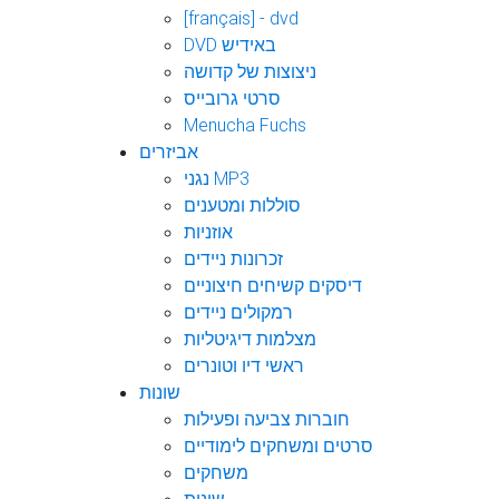
[français] - dvd
DVD באידיש
ניצוצות של קדושה
סרטי גרובייס
Menucha Fuchs
אביזרים
נגני MP3
סוללות ומטענים
אוזניות
זכרונות ניידים
דיסקים קשיחים חיצוניים
רמקולים ניידים
מצלמות דיגיטליות
ראשי דיו וטונרים
שונות
חוברות צביעה ופעילות
סרטים ומשחקים לימודיים
משחקים