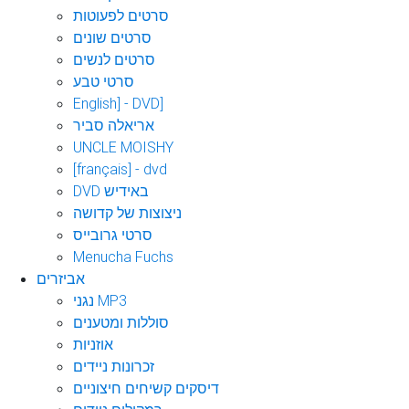
סרטים לפעוטות
סרטים שונים
סרטים לנשים
סרטי טבע
English] - DVD]
אריאלה סביר
UNCLE MOISHY
[français] - dvd
DVD באידיש
ניצוצות של קדושה
סרטי גרובייס
Menucha Fuchs
אביזרים
נגני MP3
סוללות ומטענים
אוזניות
זכרונות ניידים
דיסקים קשיחים חיצוניים