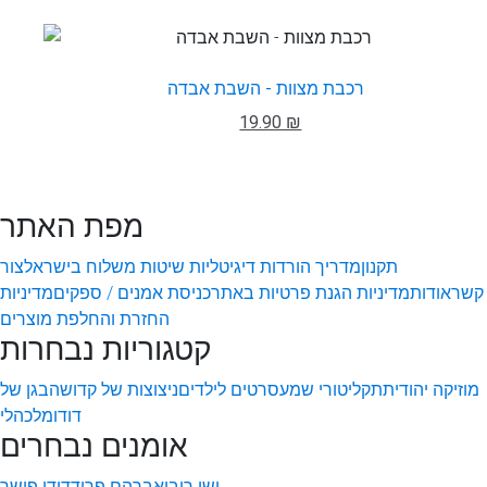
רכבת מצוות - השבת אבדה
19.90 ₪
מפת האתר
תקנון
מדריך הורדות דיגיטליות
שיטות משלוח בישראל
צור
קשר
אודות
מדיניות הגנת פרטיות באתר
כניסת אמנים / ספקים
מדיניות
החזרת והחלפת מוצרים
קטגוריות נבחרות
מוזיקה יהודית
תקליטורי שמע
סרטים לילדים
ניצוצות של קדושה
בגן של
דודו
מלכהלי
אומנים נבחרים
ישי ריבו
אברהם פריד
דודו פישר