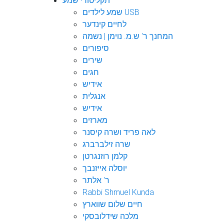
תקליטורי שמע
שמע לילדים USB
לחיים קינדער
המחנך ר' ש.מ. נוימן | נשמה
סיפורים
שירים
חגים
אידיש
אנגלית
אידיש
מארזים
לאה פריד ושרה קיסנר
שרה זילברברג
קלמן רוזנגרטן
יוסלה אייזנבך
ר' אלתר
Rabbi Shmuel Kunda
חיים שלום שווארץ
מלכה שידלובסקי