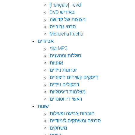
[français] - dvd
DVD באידיש
ניצוצות של קדושה
סרטי גרובייס
Menucha Fuchs
אביזרים
נגני MP3
סוללות ומטענים
אוזניות
זכרונות ניידים
דיסקים קשיחים חיצוניים
רמקולים ניידים
מצלמות דיגיטליות
ראשי דיו וטונרים
שונות
חוברות צביעה ופעילות
סרטים ומשחקים לימודיים
משחקים