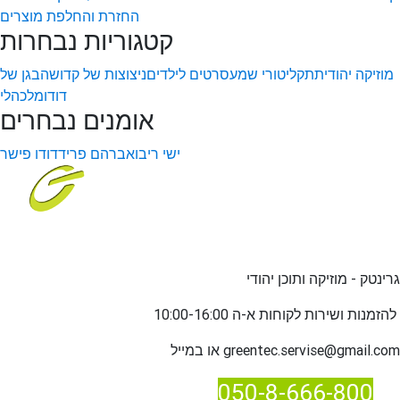
החזרת והחלפת מוצרים
קטגוריות נבחרות
מוזיקה יהודית
תקליטורי שמע
סרטים לילדים
ניצוצות של קדושה
בגן של
דודו
מלכהלי
אומנים נבחרים
ישי ריבו
אברהם פריד
דודו פישר
גרינטק - מוזיקה ותוכן יהודי
שירות לקוחות א-ה 10:00-16:00
להזמנות ו
greentec.servise@gmail.com
או במייל
050-8-666-800