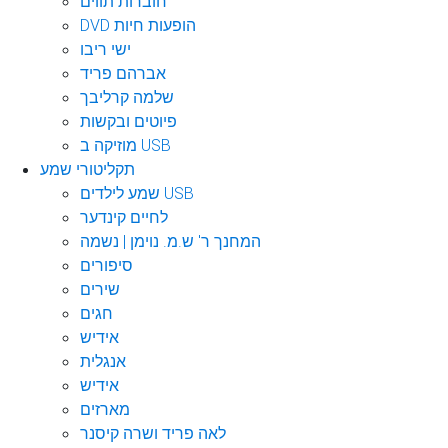
חוברות תווים
DVD הופעות חיות
ישי ריבו
אברהם פריד
שלמה קרליבך
פיוטים ובקשות
מוזיקה ב USB
תקליטורי שמע
שמע לילדים USB
לחיים קינדער
המחנך ר' ש.מ. נוימן | נשמה
סיפורים
שירים
חגים
אידיש
אנגלית
אידיש
מארזים
לאה פריד ושרה קיסנר