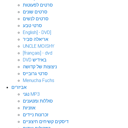
סרטים לפעוטות
סרטים שונים
סרטים לנשים
סרטי טבע
English] - DVD]
אריאלה סביר
UNCLE MOISHY
[français] - dvd
DVD באידיש
ניצוצות של קדושה
סרטי גרובייס
Menucha Fuchs
אביזרים
נגני MP3
סוללות ומטענים
אוזניות
זכרונות ניידים
דיסקים קשיחים חיצוניים