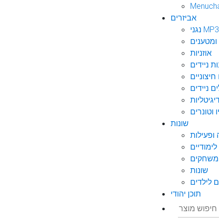
Menuch
אביזרים
גני MP3
ומטענים
אוזניות
ות ניידים
חיצוניים
ם ניידים
גיטליות
 וטונרים
שונות
ופעילות
ימודיים
משחקים
שונות
 לילדים
תוכן יהודי