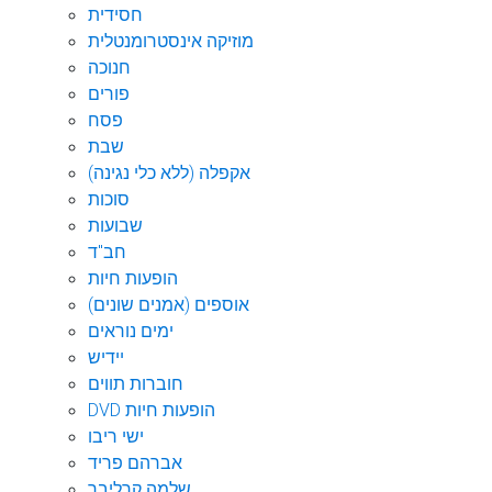
חסידית
מוזיקה אינסטרומנטלית
חנוכה
פורים
פסח
שבת
אקפלה (ללא כלי נגינה)
סוכות
שבועות
חב"ד
הופעות חיות
אוספים (אמנים שונים)
ימים נוראים
יידיש
חוברות תווים
DVD הופעות חיות
ישי ריבו
אברהם פריד
שלמה קרליבך