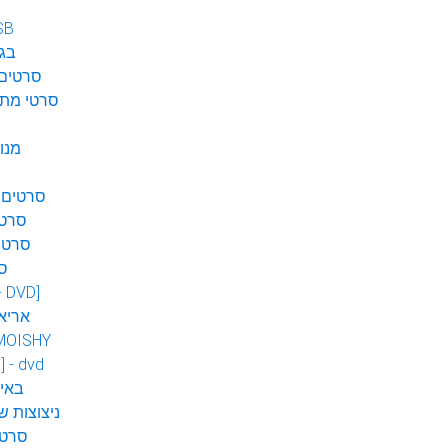
SB
בגן
סרטים 
סרטי מתח
מנו
סרטים 
סרטי
סרטי
ס
 - DVD]
אריא
MOISHY
] - dvd
DVD ב
ניצוצות ש
סרטי