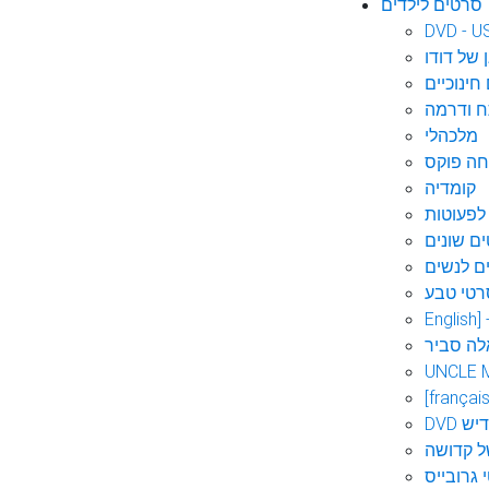
סרטים לילדים
DVD - U
 של דודו
חינוכיים
 ודרמה
מלכהלי
חה פוקס
קומדיה
לפעוטות
ם שונים
ם לנשים
רטי טבע
English]
לה סביר
UNCLE 
[français
אידיש
ל קדושה
 גרובייס