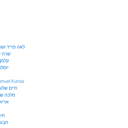
לאה פריד ושר
שרה ז
קלמן 
יוסלה
hmuel Kunda
חיים שלום
מלכה שי
אריא
חינ
חבור