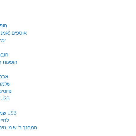
הופע
אוספים (אמנים
ימי
חובר
DVD הופעות 
אברה
שלמה 
פיוטים
מוזיקה ב USB
שמע לילדים USB
לחיי
המחנך ר' ש.מ. נוימ