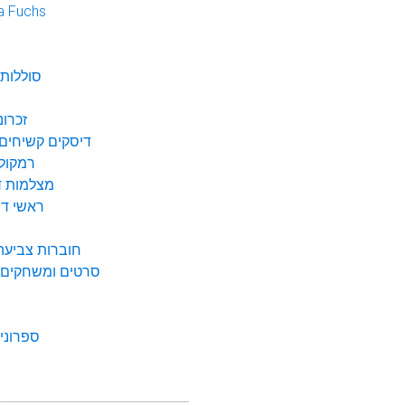
a Fuchs
נ
סוללות 
זכרונ
דיסקים קשיחים 
רמקולי
מצלמות די
ראשי דיו
חוברות צביעה 
סרטים ומשחקים ל
ספרונים