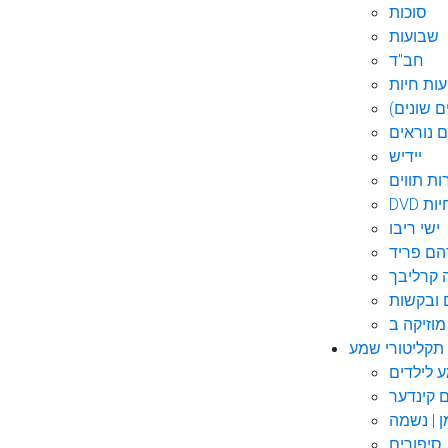
סוכות
שבועות
חב"ד
ות חיות
 שונים)
ם נוראים
יידיש
ות תווים
חיות
ישי ריבו
ם פריד
קרליבך
 ובקשות
תקליטורי שמע
ם קינדער
ן | נשמה
סיפורים