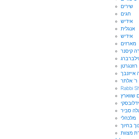
שירים
חגים
אידיש
אנגלית
אידיש
מארזים
ה קיסנר
ילברברג
רוזנגרטן
 אייזנבך
ר' אלתר
Rabbi S
 שווארץ
דלובסקי
לה סביר
מלכהלי
וך בחיוך
ת מצוות