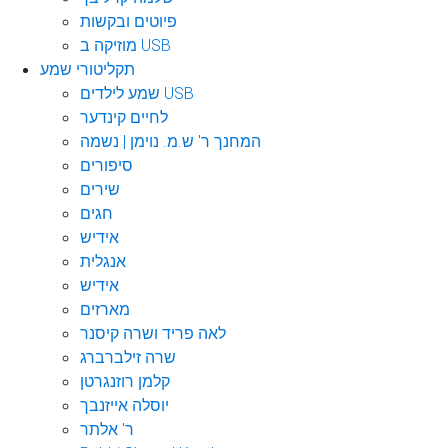
פיוטים ובקשות
מוזיקה ב USB
תקליטורי שמע
שמע לילדים USB
לחיים קינדער
המחנך ר' ש.מ. נוימן | נשמה
סיפורים
שירים
חגים
אידיש
אנגלית
אידיש
מארזים
לאה פריד ושרה קיסנר
שרה זילברברג
קלמן רוזנגרטן
יוסלה אייזנבך
ר' אלתר