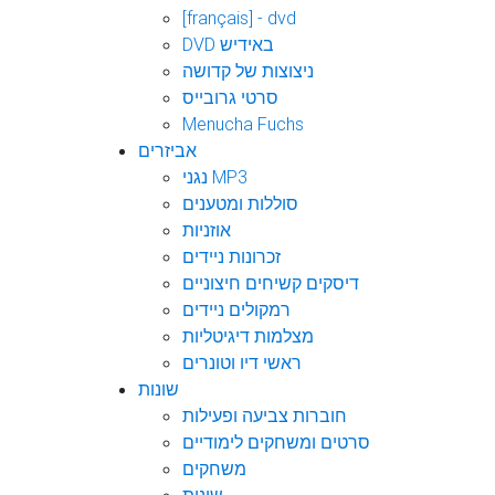
[français] - dvd
DVD באידיש
ניצוצות של קדושה
סרטי גרובייס
Menucha Fuchs
אביזרים
נגני MP3
סוללות ומטענים
אוזניות
זכרונות ניידים
דיסקים קשיחים חיצוניים
רמקולים ניידים
מצלמות דיגיטליות
ראשי דיו וטונרים
שונות
חוברות צביעה ופעילות
סרטים ומשחקים לימודיים
משחקים