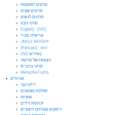
סרטים לפעוטות
סרטים שונים
סרטים לנשים
סרטי טבע
English] - DVD]
אריאלה סביר
UNCLE MOISHY
[français] - dvd
DVD באידיש
ניצוצות של קדושה
סרטי גרובייס
Menucha Fuchs
אביזרים
נגני MP3
סוללות ומטענים
אוזניות
זכרונות ניידים
דיסקים קשיחים חיצוניים