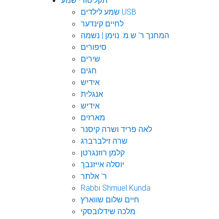
תקליטורי שמע
שמע לילדים USB
לחיים קינדער
המחנך ר' ש.מ. נוימן | נשמה
סיפורים
שירים
חגים
אידיש
אנגלית
אידיש
מארזים
לאה פריד ושרה קיסנר
שרה זילברברג
קלמן רוזנגרטן
יוסלה אייזנבך
ר' אלתר
Rabbi Shmuel Kunda
חיים שלום שווארץ
מלכה שידלובסקי