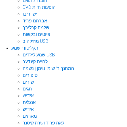
חוברות תווים
DVD הופעות חיות
ישי ריבו
אברהם פריד
שלמה קרליבך
פיוטים ובקשות
מוזיקה ב USB
תקליטורי שמע
שמע לילדים USB
לחיים קינדער
המחנך ר' ש.מ. נוימן | נשמה
סיפורים
שירים
חגים
אידיש
אנגלית
אידיש
מארזים
לאה פריד ושרה קיסנר