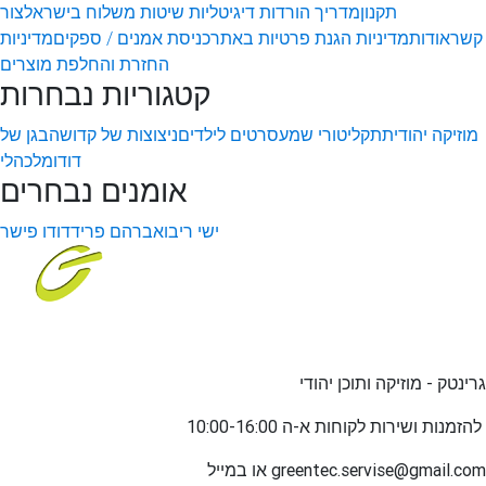
תקנון
מדריך הורדות דיגיטליות
שיטות משלוח בישראל
צור
קשר
אודות
מדיניות הגנת פרטיות באתר
כניסת אמנים / ספקים
מדיניות
החזרת והחלפת מוצרים
קטגוריות נבחרות
מוזיקה יהודית
תקליטורי שמע
סרטים לילדים
ניצוצות של קדושה
בגן של
דודו
מלכהלי
אומנים נבחרים
ישי ריבו
אברהם פריד
דודו פישר
גרינטק - מוזיקה ותוכן יהודי
שירות לקוחות א-ה 10:00-16:00
להזמנות ו
greentec.servise@gmail.com
או במייל