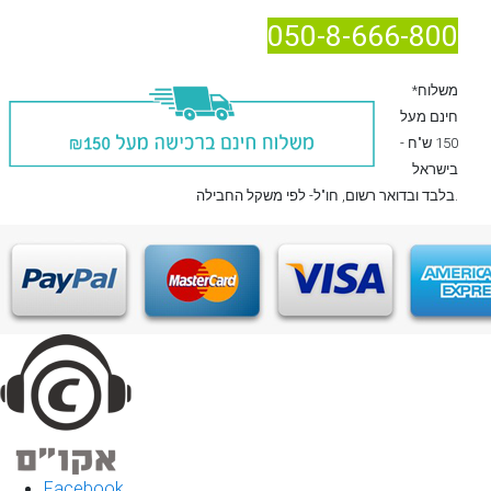
050-8-666-800
*משלוח
חינם מעל
150 ש"ח -
בישראל
, חו"ל- לפי משקל החבילה.
בלבד
ובדואר רשום
Facebook