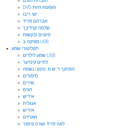
חוברות תווים
DVD הופעות חיות
ישי ריבו
אברהם פריד
שלמה קרליבך
פיוטים ובקשות
מוזיקה ב USB
תקליטורי שמע
שמע לילדים USB
לחיים קינדער
המחנך ר' ש.מ. נוימן | נשמה
סיפורים
שירים
חגים
אידיש
אנגלית
אידיש
מארזים
לאה פריד ושרה קיסנר