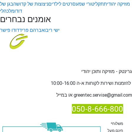
מוזיקה יהודית
תקליטורי שמע
סרטים לילדים
ניצוצות של קדושה
בגן של
דודו
מלכהלי
אומנים נבחרים
ישי ריבו
אברהם פריד
דודו פישר
גרינטק - מוזיקה ותוכן יהודי
שירות לקוחות א-ה 10:00-16:00
להזמנות ו
greentec.servise@gmail.com
או במייל
050-8-666-800
*משלוח
חינם מעל