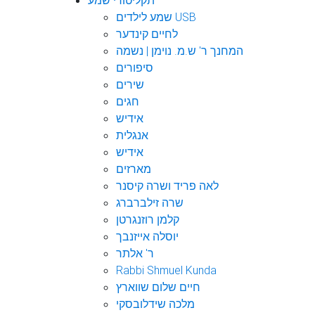
תקליטורי שמע
שמע לילדים USB
לחיים קינדער
המחנך ר' ש.מ. נוימן | נשמה
סיפורים
שירים
חגים
אידיש
אנגלית
אידיש
מארזים
לאה פריד ושרה קיסנר
שרה זילברברג
קלמן רוזנגרטן
יוסלה אייזנבך
ר' אלתר
Rabbi Shmuel Kunda
חיים שלום שווארץ
מלכה שידלובסקי