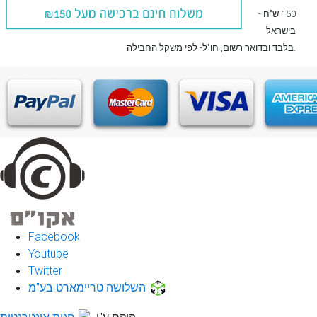
150 ש"ח -
בישראל
, חו"ל- לפי משקל החבילה.
בלבד
ובדואר רשום
Facebook
Youtube
Twitter
השלושה טריימארט בע"מ
הוקם ע"י
חנות אינטרנטית