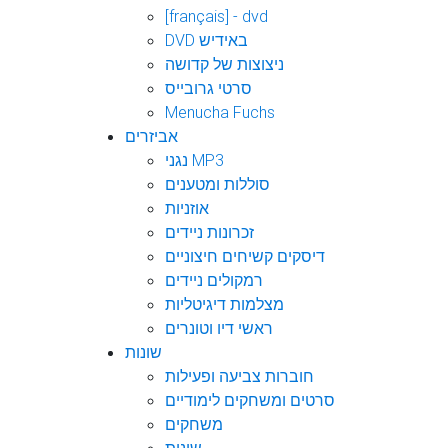
[français] - dvd
DVD באידיש
ניצוצות של קדושה
סרטי גרובייס
Menucha Fuchs
אביזרים
נגני MP3
סוללות ומטענים
אוזניות
זכרונות ניידים
דיסקים קשיחים חיצוניים
רמקולים ניידים
מצלמות דיגיטליות
ראשי דיו וטונרים
שונות
חוברות צביעה ופעילות
סרטים ומשחקים לימודיים
משחקים