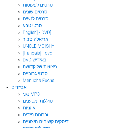
סרטים לפעוטות
סרטים שונים
סרטים לנשים
סרטי טבע
English] - DVD]
אריאלה סביר
UNCLE MOISHY
[français] - dvd
DVD באידיש
ניצוצות של קדושה
סרטי גרובייס
Menucha Fuchs
אביזרים
נגני MP3
סוללות ומטענים
אוזניות
זכרונות ניידים
דיסקים קשיחים חיצוניים