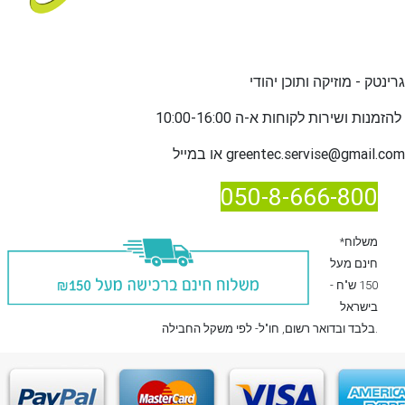
גרינטק - מוזיקה ותוכן יהודי
שירות לקוחות א-ה 10:00-16:00
להזמנות ו
greentec.servise@gmail.com
או במייל
050-8-666-800
*משלוח
חינם מעל
150 ש"ח -
בישראל
, חו"ל- לפי משקל החבילה.
בלבד
ובדואר רשום