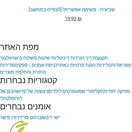
שביעית - משימה אפשרית! [לצפייה במחשב]
19.90 ₪
מפת האתר
תקנון
מדריך הורדות דיגיטליות
שיטות משלוח בישראל
צור
קשר
אודות
מדיניות הגנת פרטיות באתר
כניסת אמנים / ספקים
מדיניות
החזרת והחלפת מוצרים
קטגוריות נבחרות
מוזיקה יהודית
תקליטורי שמע
סרטים לילדים
ניצוצות של קדושה
בגן של
דודו
מלכהלי
אומנים נבחרים
ישי ריבו
אברהם פריד
דודו פישר