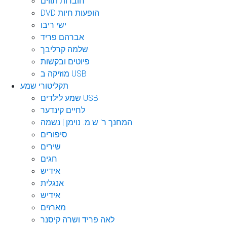
חוברות תווים
DVD הופעות חיות
ישי ריבו
אברהם פריד
שלמה קרליבך
פיוטים ובקשות
מוזיקה ב USB
תקליטורי שמע
שמע לילדים USB
לחיים קינדער
המחנך ר' ש.מ. נוימן | נשמה
סיפורים
שירים
חגים
אידיש
אנגלית
אידיש
מארזים
לאה פריד ושרה קיסנר