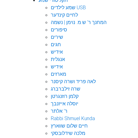
תקליטורי שמע
שמע לילדים USB
לחיים קינדער
המחנך ר' ש.מ. נוימן | נשמה
סיפורים
שירים
חגים
אידיש
אנגלית
אידיש
מארזים
לאה פריד ושרה קיסנר
שרה זילברברג
קלמן רוזנגרטן
יוסלה אייזנבך
ר' אלתר
Rabbi Shmuel Kunda
חיים שלום שווארץ
מלכה שידלובסקי