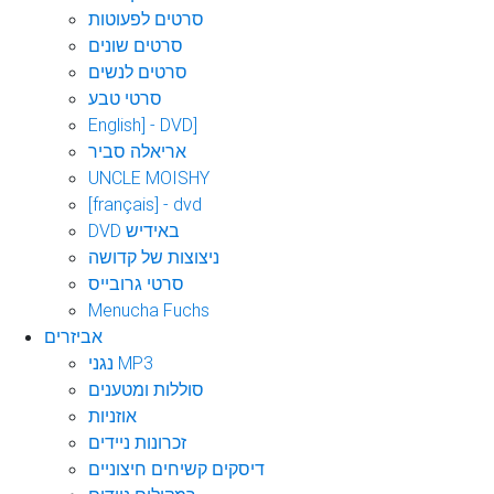
סרטים לפעוטות
סרטים שונים
סרטים לנשים
סרטי טבע
English] - DVD]
אריאלה סביר
UNCLE MOISHY
[français] - dvd
DVD באידיש
ניצוצות של קדושה
סרטי גרובייס
Menucha Fuchs
אביזרים
נגני MP3
סוללות ומטענים
אוזניות
זכרונות ניידים
דיסקים קשיחים חיצוניים