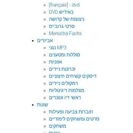
[français] - dvd
DVD באידיש
ניצוצות של קדושה
סרטי גרובייס
Menucha Fuchs
אביזרים
נגני MP3
סוללות ומטענים
אוזניות
זכרונות ניידים
דיסקים קשיחים חיצוניים
רמקולים ניידים
מצלמות דיגיטליות
ראשי דיו וטונרים
שונות
חוברות צביעה ופעילות
סרטים ומשחקים לימודיים
משחקים