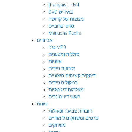
[français] - dvd
DVD באידיש
ניצוצות של קדושה
סרטי גרובייס
Menucha Fuchs
אביזרים
נגני MP3
סוללות ומטענים
אוזניות
זכרונות ניידים
דיסקים קשיחים חיצוניים
רמקולים ניידים
מצלמות דיגיטליות
ראשי דיו וטונרים
שונות
חוברות צביעה ופעילות
סרטים ומשחקים לימודיים
משחקים