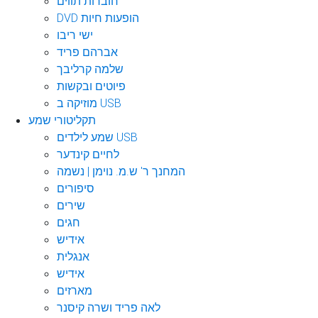
חוברות תווים
DVD הופעות חיות
ישי ריבו
אברהם פריד
שלמה קרליבך
פיוטים ובקשות
מוזיקה ב USB
תקליטורי שמע
שמע לילדים USB
לחיים קינדער
המחנך ר' ש.מ. נוימן | נשמה
סיפורים
שירים
חגים
אידיש
אנגלית
אידיש
מארזים
לאה פריד ושרה קיסנר