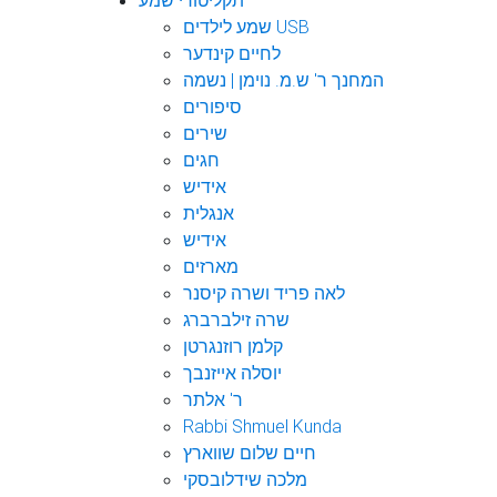
תקליטורי שמע
שמע לילדים USB
לחיים קינדער
המחנך ר' ש.מ. נוימן | נשמה
סיפורים
שירים
חגים
אידיש
אנגלית
אידיש
מארזים
לאה פריד ושרה קיסנר
שרה זילברברג
קלמן רוזנגרטן
יוסלה אייזנבך
ר' אלתר
Rabbi Shmuel Kunda
חיים שלום שווארץ
מלכה שידלובסקי