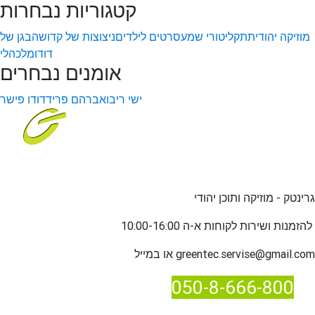
קטגוריות נבחרות
מוזיקה יהודית
תקליטורי שמע
סרטים לילדים
ניצוצות של קדושה
בגן של
דודו
מלכהלי
אומנים נבחרים
ישי ריבו
אברהם פריד
דודו פישר
גרינטק - מוזיקה ותוכן יהודי
שירות לקוחות א-ה 10:00-16:00
להזמנות ו
greentec.servise@gmail.com
או במייל
050-8-666-800