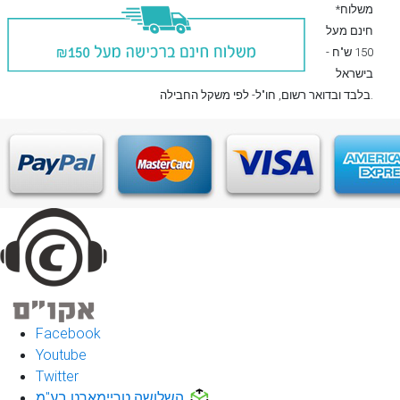
*משלוח
חינם מעל
150 ש"ח -
בישראל
, חו"ל- לפי משקל החבילה.
בלבד
ובדואר רשום
Facebook
Youtube
Twitter
השלושה טריימארט בע"מ