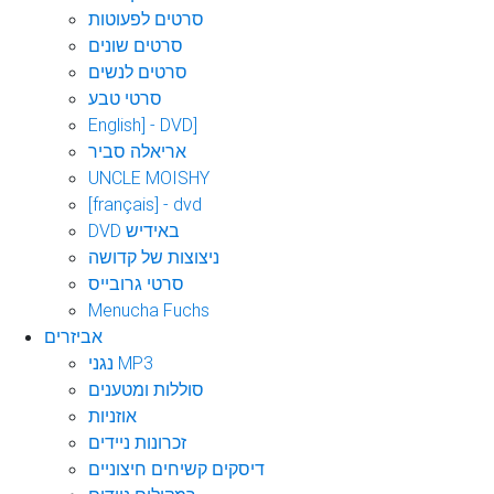
סרטים לפעוטות
סרטים שונים
סרטים לנשים
סרטי טבע
English] - DVD]
אריאלה סביר
UNCLE MOISHY
[français] - dvd
DVD באידיש
ניצוצות של קדושה
סרטי גרובייס
Menucha Fuchs
אביזרים
נגני MP3
סוללות ומטענים
אוזניות
זכרונות ניידים
דיסקים קשיחים חיצוניים