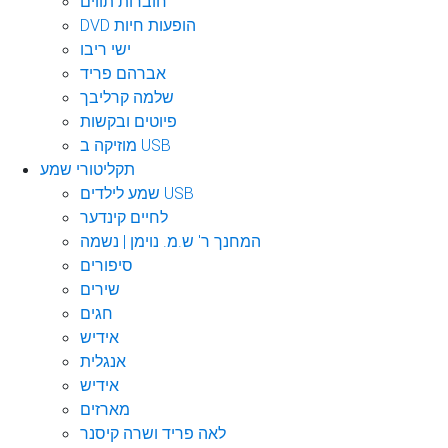
חוברות תווים
DVD הופעות חיות
ישי ריבו
אברהם פריד
שלמה קרליבך
פיוטים ובקשות
מוזיקה ב USB
תקליטורי שמע
שמע לילדים USB
לחיים קינדער
המחנך ר' ש.מ. נוימן | נשמה
סיפורים
שירים
חגים
אידיש
אנגלית
אידיש
מארזים
לאה פריד ושרה קיסנר