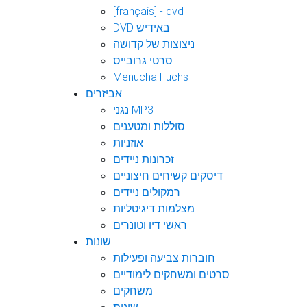
[français] - dvd
DVD באידיש
ניצוצות של קדושה
סרטי גרובייס
Menucha Fuchs
אביזרים
נגני MP3
סוללות ומטענים
אוזניות
זכרונות ניידים
דיסקים קשיחים חיצוניים
רמקולים ניידים
מצלמות דיגיטליות
ראשי דיו וטונרים
שונות
חוברות צביעה ופעילות
סרטים ומשחקים לימודיים
משחקים