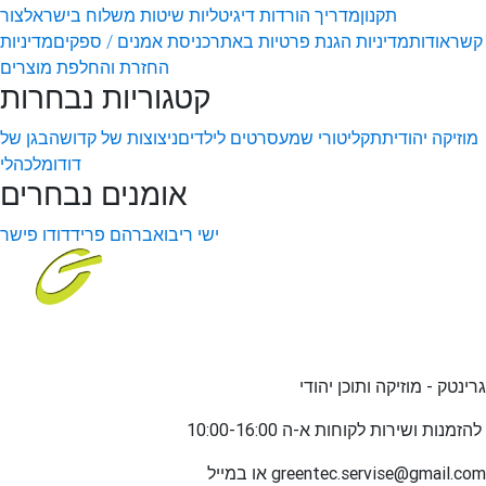
תקנון
מדריך הורדות דיגיטליות
שיטות משלוח בישראל
צור
קשר
אודות
מדיניות הגנת פרטיות באתר
כניסת אמנים / ספקים
מדיניות
החזרת והחלפת מוצרים
קטגוריות נבחרות
מוזיקה יהודית
תקליטורי שמע
סרטים לילדים
ניצוצות של קדושה
בגן של
דודו
מלכהלי
אומנים נבחרים
ישי ריבו
אברהם פריד
דודו פישר
גרינטק - מוזיקה ותוכן יהודי
שירות לקוחות א-ה 10:00-16:00
להזמנות ו
greentec.servise@gmail.com
או במייל