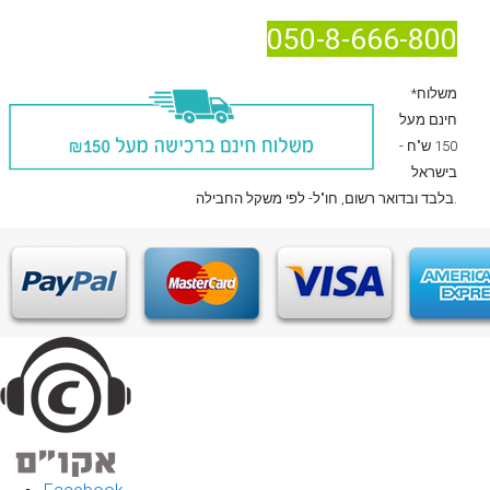
050-8-666-800
*משלוח
חינם מעל
150 ש"ח -
בישראל
, חו"ל- לפי משקל החבילה.
בלבד
ובדואר רשום
Facebook