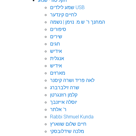
תקליטורי שמע
שמע לילדים USB
לחיים קינדער
המחנך ר' ש.מ. נוימן | נשמה
סיפורים
שירים
חגים
אידיש
אנגלית
אידיש
מארזים
לאה פריד ושרה קיסנר
שרה זילברברג
קלמן רוזנגרטן
יוסלה אייזנבך
ר' אלתר
Rabbi Shmuel Kunda
חיים שלום שווארץ
מלכה שידלובסקי