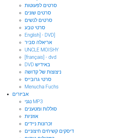
סרטים לפעוטות
סרטים שונים
סרטים לנשים
סרטי טבע
English] - DVD]
אריאלה סביר
UNCLE MOISHY
[français] - dvd
DVD באידיש
ניצוצות של קדושה
סרטי גרובייס
Menucha Fuchs
אביזרים
נגני MP3
סוללות ומטענים
אוזניות
זכרונות ניידים
דיסקים קשיחים חיצוניים