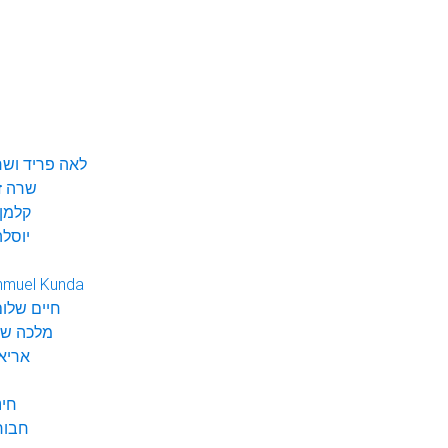
לאה פריד ושר
שרה ז
קלמן 
יוסלה
hmuel Kunda
חיים שלום
מלכה שי
אריא
חינ
חבור