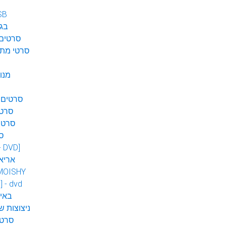
SB
בגן
סרטים 
סרטי מתח
מנו
סרטים 
סרטי
סרטי
ס
 - DVD]
אריא
MOISHY
] - dvd
DVD ב
ניצוצות ש
סרטי