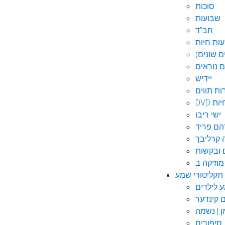
סוכות
שבועות
חב"ד
ות חיות
 שונים)
ם נוראים
יידיש
ות תווים
חיות
ישי ריבו
ם פריד
קרליבך
 ובקשות
תקליטורי שמע
ם קינדער
ן | נשמה
סיפורים