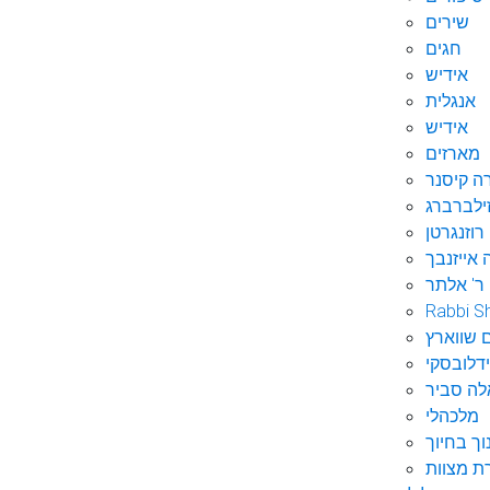
שירים
חגים
אידיש
אנגלית
אידיש
מארזים
ה קיסנר
ילברברג
רוזנגרטן
 אייזנבך
ר' אלתר
Rabbi S
 שווארץ
דלובסקי
לה סביר
מלכהלי
וך בחיוך
ת מצוות