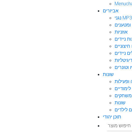
Menuch
אביזרים
גני MP3
ומטענים
אוזניות
ות ניידים
חיצוניים
ם ניידים
גיטליות
 וטונרים
שונות
ופעילות
ימודיים
משחקים
שונות
 לילדים
תוכן יהודי