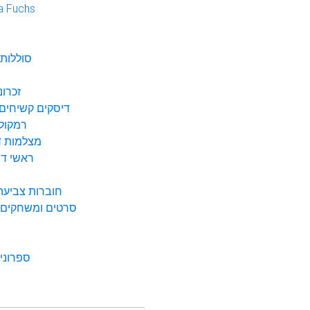
a Fuchs
נ
סוללות 
זכרונ
דיסקים קשיחים 
רמקולי
מצלמות די
ראשי דיו
חוברות צביעה 
סרטים ומשחקים ל
ספרונים