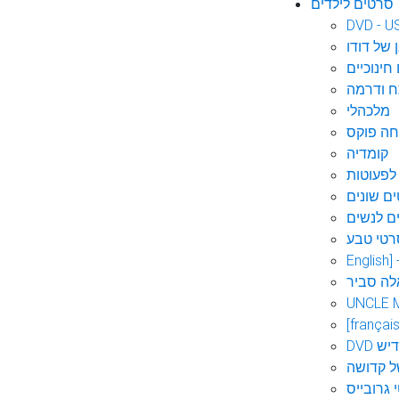
סרטים לילדים
DVD - U
 של דודו
חינוכיים
 ודרמה
מלכהלי
חה פוקס
קומדיה
לפעוטות
ם שונים
ם לנשים
רטי טבע
English]
לה סביר
UNCLE 
[français
אידיש
ל קדושה
 גרובייס