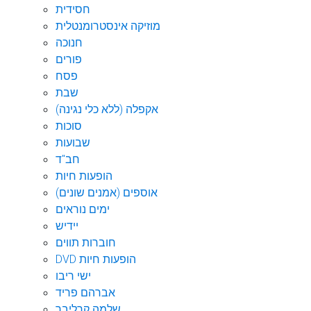
חסידית
מוזיקה אינסטרומנטלית
חנוכה
פורים
פסח
שבת
אקפלה (ללא כלי נגינה)
סוכות
שבועות
חב"ד
הופעות חיות
אוספים (אמנים שונים)
ימים נוראים
יידיש
חוברות תווים
DVD הופעות חיות
ישי ריבו
אברהם פריד
שלמה קרליבך