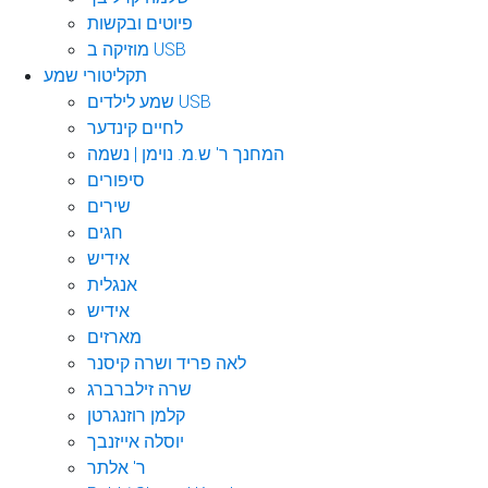
פיוטים ובקשות
מוזיקה ב USB
תקליטורי שמע
שמע לילדים USB
לחיים קינדער
המחנך ר' ש.מ. נוימן | נשמה
סיפורים
שירים
חגים
אידיש
אנגלית
אידיש
מארזים
לאה פריד ושרה קיסנר
שרה זילברברג
קלמן רוזנגרטן
יוסלה אייזנבך
ר' אלתר