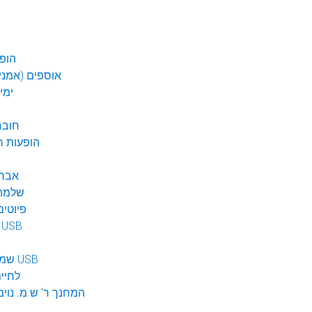
הופע
אוספים (אמנים
ימי
חובר
DVD הופעות 
אברה
שלמה 
פיוטים
מוזיקה ב USB
שמע לילדים USB
לחיי
המחנך ר' ש.מ. נוימ