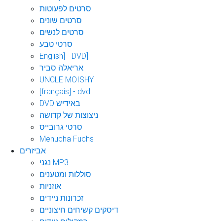
סרטים לפעוטות
סרטים שונים
סרטים לנשים
סרטי טבע
English] - DVD]
אריאלה סביר
UNCLE MOISHY
[français] - dvd
DVD באידיש
ניצוצות של קדושה
סרטי גרובייס
Menucha Fuchs
אביזרים
נגני MP3
סוללות ומטענים
אוזניות
זכרונות ניידים
דיסקים קשיחים חיצוניים