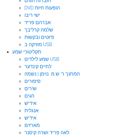
חוברות תווים
DVD הופעות חיות
ישי ריבו
אברהם פריד
שלמה קרליבך
פיוטים ובקשות
מוזיקה ב USB
תקליטורי שמע
שמע לילדים USB
לחיים קינדער
המחנך ר' ש.מ. נוימן | נשמה
סיפורים
שירים
חגים
אידיש
אנגלית
אידיש
מארזים
לאה פריד ושרה קיסנר