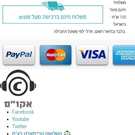
*משלוח
חינם מעל
150 ש"ח -
בישראל
, חו"ל- לפי משקל החבילה.
בלבד
ובדואר רשום
Facebook
Youtube
Twitter
השלושה טריימארט בע"מ