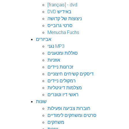
[français] - dvd
DVD באידיש
ניצוצות של קדושה
סרטי גרובייס
Menucha Fuchs
אביזרים
נגני MP3
סוללות ומטענים
אוזניות
זכרונות ניידים
דיסקים קשיחים חיצוניים
רמקולים ניידים
מצלמות דיגיטליות
ראשי דיו וטונרים
שונות
חוברות צביעה ופעילות
סרטים ומשחקים לימודיים
משחקים