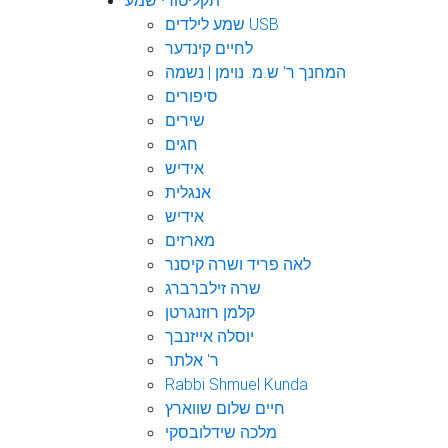
תקליטורי שמע
שמע לילדים USB
לחיים קינדער
המחנך ר' ש.מ. נוימן | נשמה
סיפורים
שירים
חגים
אידיש
אנגלית
אידיש
מארזים
לאה פריד ושרה קיסנר
שרה זילברברג
קלמן רוזנגרטן
יוסלה אייזנבך
ר' אלתר
Rabbi Shmuel Kunda
חיים שלום שווארץ
מלכה שידלובסקי