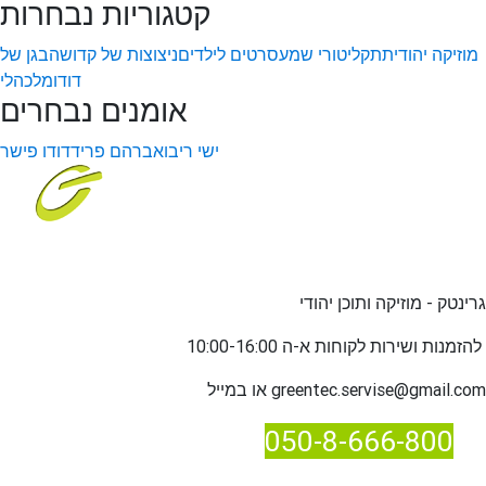
קטגוריות נבחרות
מוזיקה יהודית
תקליטורי שמע
סרטים לילדים
ניצוצות של קדושה
בגן של
דודו
מלכהלי
אומנים נבחרים
ישי ריבו
אברהם פריד
דודו פישר
גרינטק - מוזיקה ותוכן יהודי
שירות לקוחות א-ה 10:00-16:00
להזמנות ו
greentec.servise@gmail.com
או במייל
050-8-666-800