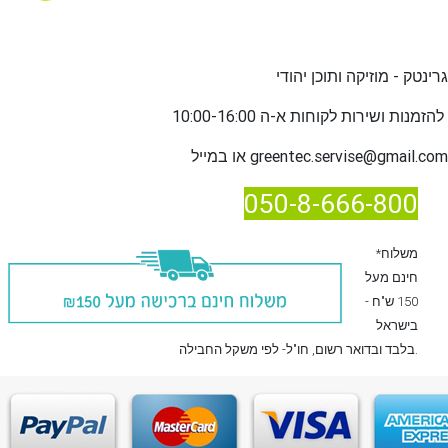
גרינטק - מוזיקה ותוכן יהודי
שירות לקוחות א-ה 10:00-16:00
להזמנות ו
greentec.servise@gmail.com
או במייל
050-8-666-800
*משלוח
חינם מעל
150 ש"ח -
בישראל
, חו"ל- לפי משקל החבילה.
בלבד
ובדואר רשום