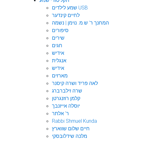
תקליטורי שמע
שמע לילדים USB
לחיים קינדער
המחנך ר' ש.מ. נוימן | נשמה
סיפורים
שירים
חגים
אידיש
אנגלית
אידיש
מארזים
לאה פריד ושרה קיסנר
שרה זילברברג
קלמן רוזנגרטן
יוסלה אייזנבך
ר' אלתר
Rabbi Shmuel Kunda
חיים שלום שווארץ
מלכה שידלובסקי