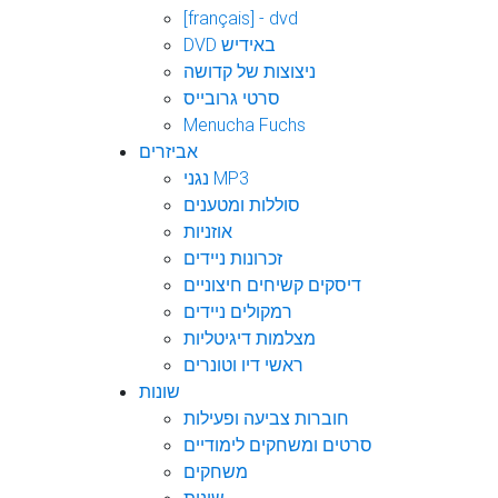
[français] - dvd
DVD באידיש
ניצוצות של קדושה
סרטי גרובייס
Menucha Fuchs
אביזרים
נגני MP3
סוללות ומטענים
אוזניות
זכרונות ניידים
דיסקים קשיחים חיצוניים
רמקולים ניידים
מצלמות דיגיטליות
ראשי דיו וטונרים
שונות
חוברות צביעה ופעילות
סרטים ומשחקים לימודיים
משחקים