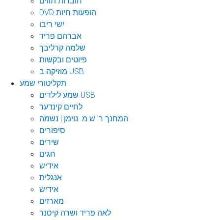
חוברות תווים
DVD הופעות חיות
ישי ריבו
אברהם פריד
שלמה קרליבך
פיוטים ובקשות
מוזיקה ב USB
תקליטורי שמע
שמע לילדים USB
לחיים קינדער
המחנך ר' ש.מ. נוימן | נשמה
סיפורים
שירים
חגים
אידיש
אנגלית
אידיש
מארזים
לאה פריד ושרה קיסנר