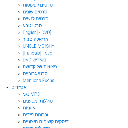
סרטים לפעוטות
סרטים שונים
סרטים לנשים
סרטי טבע
English] - DVD]
אריאלה סביר
UNCLE MOISHY
[français] - dvd
DVD באידיש
ניצוצות של קדושה
סרטי גרובייס
Menucha Fuchs
אביזרים
נגני MP3
סוללות ומטענים
אוזניות
זכרונות ניידים
דיסקים קשיחים חיצוניים