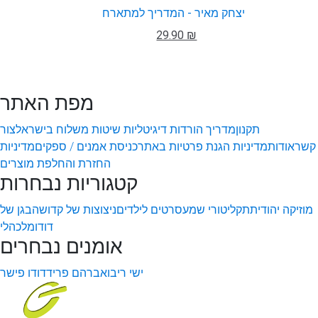
יצחק מאיר - המדריך למתארח
29.90 ₪
מפת האתר
תקנון
מדריך הורדות דיגיטליות
שיטות משלוח בישראל
צור
קשר
אודות
מדיניות הגנת פרטיות באתר
כניסת אמנים / ספקים
מדיניות
החזרת והחלפת מוצרים
קטגוריות נבחרות
מוזיקה יהודית
תקליטורי שמע
סרטים לילדים
ניצוצות של קדושה
בגן של
דודו
מלכהלי
אומנים נבחרים
ישי ריבו
אברהם פריד
דודו פישר