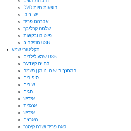
חוברות תווים
DVD הופעות חיות
ישי ריבו
אברהם פריד
שלמה קרליבך
פיוטים ובקשות
מוזיקה ב USB
תקליטורי שמע
שמע לילדים USB
לחיים קינדער
המחנך ר' ש.מ. נוימן | נשמה
סיפורים
שירים
חגים
אידיש
אנגלית
אידיש
מארזים
לאה פריד ושרה קיסנר