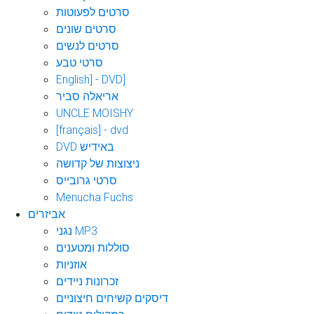
סרטים לפעוטות
סרטים שונים
סרטים לנשים
סרטי טבע
English] - DVD]
אריאלה סביר
UNCLE MOISHY
[français] - dvd
DVD באידיש
ניצוצות של קדושה
סרטי גרובייס
Menucha Fuchs
אביזרים
נגני MP3
סוללות ומטענים
אוזניות
זכרונות ניידים
דיסקים קשיחים חיצוניים