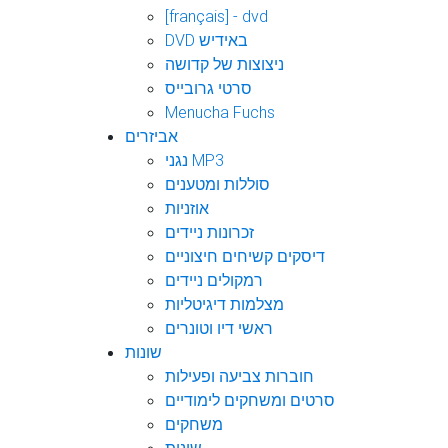
[français] - dvd
DVD באידיש
ניצוצות של קדושה
סרטי גרובייס
Menucha Fuchs
אביזרים
נגני MP3
סוללות ומטענים
אוזניות
זכרונות ניידים
דיסקים קשיחים חיצוניים
רמקולים ניידים
מצלמות דיגיטליות
ראשי דיו וטונרים
שונות
חוברות צביעה ופעילות
סרטים ומשחקים לימודיים
משחקים