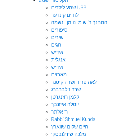
תקליטורי שמע
שמע לילדים USB
לחיים קינדער
המחנך ר' ש.מ. נוימן | נשמה
סיפורים
שירים
חגים
אידיש
אנגלית
אידיש
מארזים
לאה פריד ושרה קיסנר
שרה זילברברג
קלמן רוזנגרטן
יוסלה אייזנבך
ר' אלתר
Rabbi Shmuel Kunda
חיים שלום שווארץ
מלכה שידלובסקי