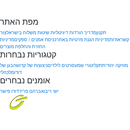
מפת האתר
תקנון
מדריך הורדות דיגיטליות
שיטות משלוח בישראל
צור
קשר
אודות
מדיניות הגנת פרטיות באתר
כניסת אמנים / ספקים
מדיניות
החזרת והחלפת מוצרים
קטגוריות נבחרות
מוזיקה יהודית
תקליטורי שמע
סרטים לילדים
ניצוצות של קדושה
בגן של
דודו
מלכהלי
אומנים נבחרים
ישי ריבו
אברהם פריד
דודו פישר