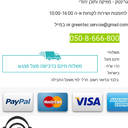
גרינטק - מוזיקה ותוכן יהודי
שירות לקוחות א-ה 10:00-16:00
להזמנות ו
greentec.servise@gmail.com
או במייל
050-8-666-800
*משלוח
חינם מעל
150 ש"ח -
בישראל
, חו"ל- לפי משקל החבילה.
בלבד
ובדואר רשום