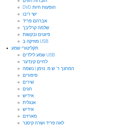
חוברות תווים
DVD הופעות חיות
ישי ריבו
אברהם פריד
שלמה קרליבך
פיוטים ובקשות
מוזיקה ב USB
תקליטורי שמע
שמע לילדים USB
לחיים קינדער
המחנך ר' ש.מ. נוימן | נשמה
סיפורים
שירים
חגים
אידיש
אנגלית
אידיש
מארזים
לאה פריד ושרה קיסנר