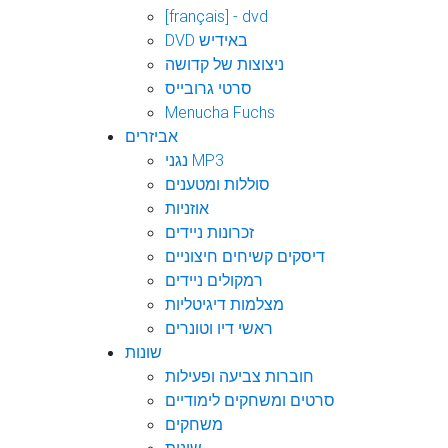
[français] - dvd
DVD באידיש
ניצוצות של קדושה
סרטי גרובייס
Menucha Fuchs
אביזרים
נגני MP3
סוללות ומטענים
אוזניות
זכרונות ניידים
דיסקים קשיחים חיצוניים
רמקולים ניידים
מצלמות דיגיטליות
ראשי דיו וטונרים
שונות
חוברות צביעה ופעילות
סרטים ומשחקים לימודיים
משחקים