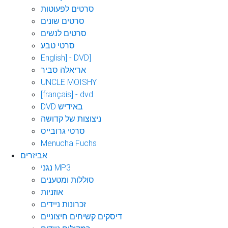
סרטים לפעוטות
סרטים שונים
סרטים לנשים
סרטי טבע
English] - DVD]
אריאלה סביר
UNCLE MOISHY
[français] - dvd
DVD באידיש
ניצוצות של קדושה
סרטי גרובייס
Menucha Fuchs
אביזרים
נגני MP3
סוללות ומטענים
אוזניות
זכרונות ניידים
דיסקים קשיחים חיצוניים