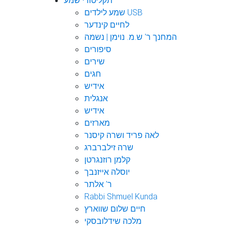
תקליטורי שמע
שמע לילדים USB
לחיים קינדער
המחנך ר' ש.מ. נוימן | נשמה
סיפורים
שירים
חגים
אידיש
אנגלית
אידיש
מארזים
לאה פריד ושרה קיסנר
שרה זילברברג
קלמן רוזנגרטן
יוסלה אייזנבך
ר' אלתר
Rabbi Shmuel Kunda
חיים שלום שווארץ
מלכה שידלובסקי