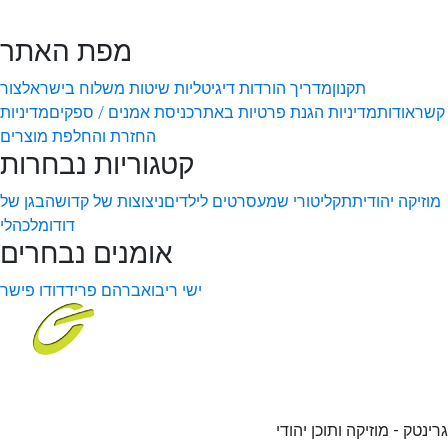
מפת האתר
תקנון
מדריך הורדות דיגיטליות
שיטות משלוח בישראל
צור
קשר
אודות
מדיניות הגנת פרטיות באתר
כניסת אמנים / ספקים
מדיניות
החזרת והחלפת מוצרים
קטגוריות נבחרות
מוזיקה יהודית
תקליטורי שמע
סרטים לילדים
ניצוצות של קדושה
בגן של
דודו
מלכהלי
אומנים נבחרים
ישי ריבו
אברהם פריד
דודו פישר
גרינטק - מוזיקה ותוכן יהודי