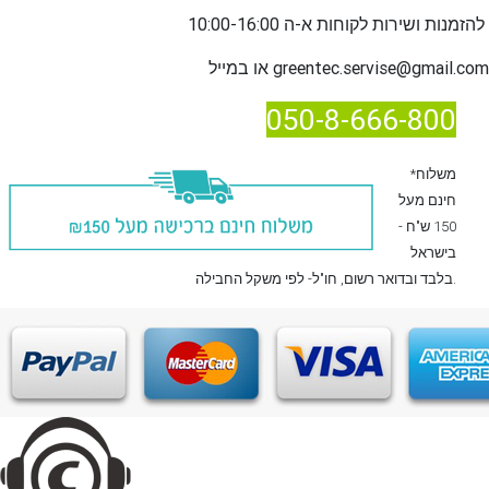
שירות לקוחות א-ה 10:00-16:00
להזמנות ו
greentec.servise@gmail.com
או במייל
050-8-666-800
*משלוח
חינם מעל
150 ש"ח -
בישראל
, חו"ל- לפי משקל החבילה.
בלבד
ובדואר רשום