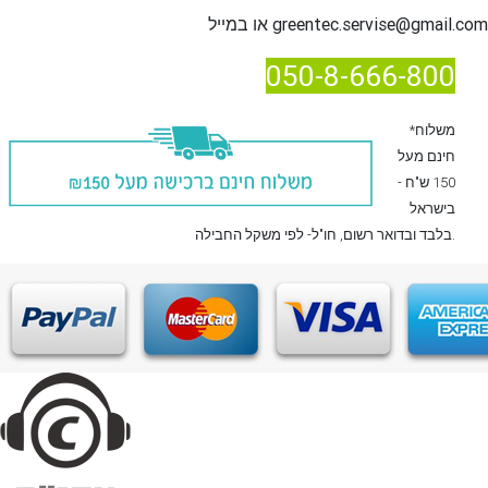
greentec.servise@gmail.com
או במייל
050-8-666-800
*משלוח
חינם מעל
150 ש"ח -
בישראל
, חו"ל- לפי משקל החבילה.
בלבד
ובדואר רשום