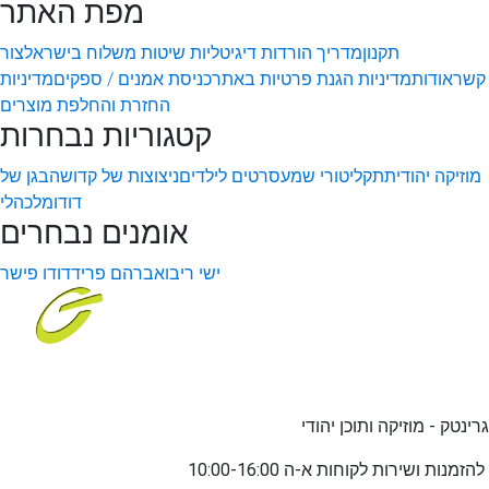
מפת האתר
תקנון
מדריך הורדות דיגיטליות
שיטות משלוח בישראל
צור
קשר
אודות
מדיניות הגנת פרטיות באתר
כניסת אמנים / ספקים
מדיניות
החזרת והחלפת מוצרים
קטגוריות נבחרות
מוזיקה יהודית
תקליטורי שמע
סרטים לילדים
ניצוצות של קדושה
בגן של
דודו
מלכהלי
אומנים נבחרים
ישי ריבו
אברהם פריד
דודו פישר
גרינטק - מוזיקה ותוכן יהודי
שירות לקוחות א-ה 10:00-16:00
להזמנות ו