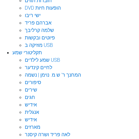
חוברות תווים
DVD הופעות חיות
ישי ריבו
אברהם פריד
שלמה קרליבך
פיוטים ובקשות
מוזיקה ב USB
תקליטורי שמע
שמע לילדים USB
לחיים קינדער
המחנך ר' ש.מ. נוימן | נשמה
סיפורים
שירים
חגים
אידיש
אנגלית
אידיש
מארזים
לאה פריד ושרה קיסנר