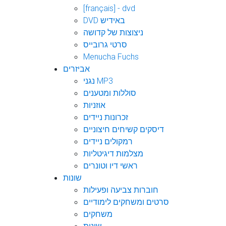
[français] - dvd
DVD באידיש
ניצוצות של קדושה
סרטי גרובייס
Menucha Fuchs
אביזרים
נגני MP3
סוללות ומטענים
אוזניות
זכרונות ניידים
דיסקים קשיחים חיצוניים
רמקולים ניידים
מצלמות דיגיטליות
ראשי דיו וטונרים
שונות
חוברות צביעה ופעילות
סרטים ומשחקים לימודיים
משחקים