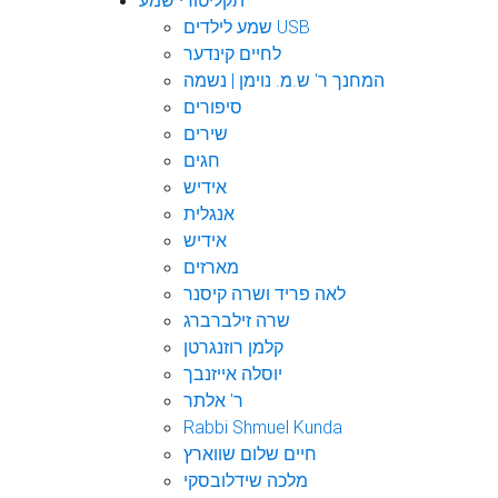
תקליטורי שמע
שמע לילדים USB
לחיים קינדער
המחנך ר' ש.מ. נוימן | נשמה
סיפורים
שירים
חגים
אידיש
אנגלית
אידיש
מארזים
לאה פריד ושרה קיסנר
שרה זילברברג
קלמן רוזנגרטן
יוסלה אייזנבך
ר' אלתר
Rabbi Shmuel Kunda
חיים שלום שווארץ
מלכה שידלובסקי