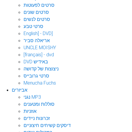
סרטים לפעוטות
סרטים שונים
סרטים לנשים
סרטי טבע
English] - DVD]
אריאלה סביר
UNCLE MOISHY
[français] - dvd
DVD באידיש
ניצוצות של קדושה
סרטי גרובייס
Menucha Fuchs
אביזרים
נגני MP3
סוללות ומטענים
אוזניות
זכרונות ניידים
דיסקים קשיחים חיצוניים