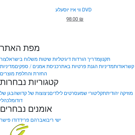
ווי איז יוסעלע DVD
98.00 ₪
מפת האתר
תקנון
מדריך הורדות דיגיטליות
שיטות משלוח בישראל
צור
קשר
אודות
מדיניות הגנת פרטיות באתר
כניסת אמנים / ספקים
מדיניות
החזרת והחלפת מוצרים
קטגוריות נבחרות
מוזיקה יהודית
תקליטורי שמע
סרטים לילדים
ניצוצות של קדושה
בגן של
דודו
מלכהלי
אומנים נבחרים
ישי ריבו
אברהם פריד
דודו פישר