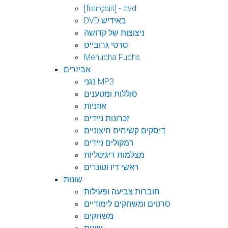
[français] - dvd
DVD באידיש
ניצוצות של קדושה
סרטי גרובייס
Menucha Fuchs
אביזרים
נגני MP3
סוללות ומטענים
אוזניות
זכרונות ניידים
דיסקים קשיחים חיצוניים
רמקולים ניידים
מצלמות דיגיטליות
ראשי דיו וטונרים
שונות
חוברות צביעה ופעילות
סרטים ומשחקים לימודיים
משחקים