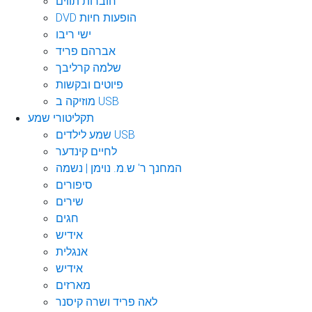
חוברות תווים
DVD הופעות חיות
ישי ריבו
אברהם פריד
שלמה קרליבך
פיוטים ובקשות
מוזיקה ב USB
תקליטורי שמע
שמע לילדים USB
לחיים קינדער
המחנך ר' ש.מ. נוימן | נשמה
סיפורים
שירים
חגים
אידיש
אנגלית
אידיש
מארזים
לאה פריד ושרה קיסנר