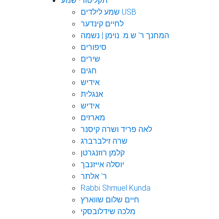
תקליטורי שמע
שמע לילדים USB
לחיים קינדער
המחנך ר' ש.מ. נוימן | נשמה
סיפורים
שירים
חגים
אידיש
אנגלית
אידיש
מארזים
לאה פריד ושרה קיסנר
שרה זילברברג
קלמן רוזנגרטן
יוסלה אייזנבך
ר' אלתר
Rabbi Shmuel Kunda
חיים שלום שווארץ
מלכה שידלובסקי