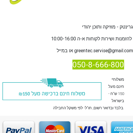
גרינטק - מוזיקה ותוכן יהודי
שירות לקוחות א-ה 10:00-16:00
להזמנות ו
greentec.servise@gmail.com
או במייל
050-8-666-800
*משלוח
חינם מעל
150 ש"ח -
בישראל
, חו"ל- לפי משקל החבילה.
בלבד
ובדואר רשום