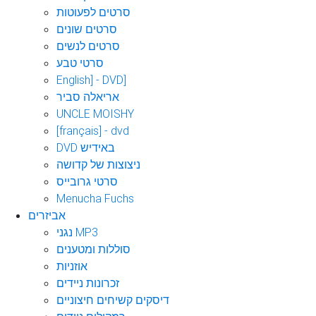
סרטים לפעוטות
סרטים שונים
סרטים לנשים
סרטי טבע
English] - DVD]
אריאלה סביר
UNCLE MOISHY
[français] - dvd
DVD באידיש
ניצוצות של קדושה
סרטי גרובייס
Menucha Fuchs
אביזרים
נגני MP3
סוללות ומטענים
אוזניות
זכרונות ניידים
דיסקים קשיחים חיצוניים