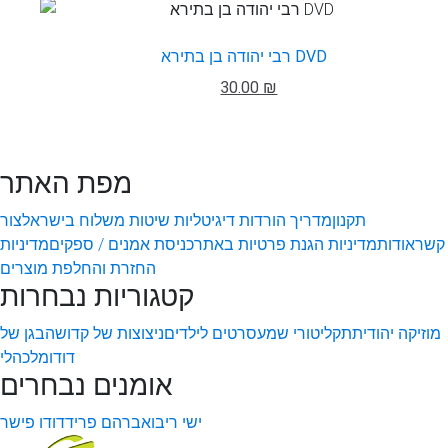
רבי יהודה בן בתירא DVD
30.00 ₪
מפת האתר
תקנון
מדריך הורדות דיגיטליות
שיטות משלוח בישראל
צור
קשר
אודות
מדיניות הגנת פרטיות באתר
כניסת אמנים / ספקים
מדיניות
החזרת והחלפת מוצרים
קטגוריות נבחרות
מוזיקה יהודית
תקליטורי שמע
סרטים לילדים
ניצוצות של קדושה
בגן של
דודו
מלכהלי
אומנים נבחרים
ישי ריבו
אברהם פריד
דודו פישר