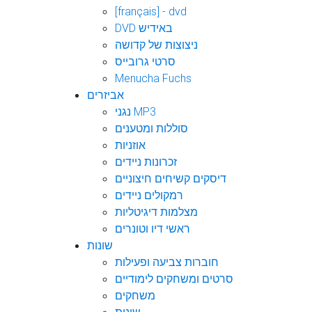
[français] - dvd
DVD באידיש
ניצוצות של קדושה
סרטי גרובייס
Menucha Fuchs
אביזרים
נגני MP3
סוללות ומטענים
אוזניות
זכרונות ניידים
דיסקים קשיחים חיצוניים
רמקולים ניידים
מצלמות דיגיטליות
ראשי דיו וטונרים
שונות
חוברות צביעה ופעילות
סרטים ומשחקים לימודיים
משחקים