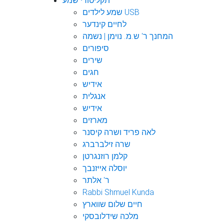
תקליטורי שמע
שמע לילדים USB
לחיים קינדער
המחנך ר' ש.מ. נוימן | נשמה
סיפורים
שירים
חגים
אידיש
אנגלית
אידיש
מארזים
לאה פריד ושרה קיסנר
שרה זילברברג
קלמן רוזנגרטן
יוסלה אייזנבך
ר' אלתר
Rabbi Shmuel Kunda
חיים שלום שווארץ
מלכה שידלובסקי