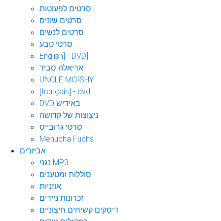
סרטים לפעוטות
סרטים שונים
סרטים לנשים
סרטי טבע
English] - DVD]
אריאלה סביר
UNCLE MOISHY
[français] - dvd
DVD באידיש
ניצוצות של קדושה
סרטי גרובייס
Menucha Fuchs
אביזרים
נגני MP3
סוללות ומטענים
אוזניות
זכרונות ניידים
דיסקים קשיחים חיצוניים