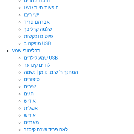
חוברות תווים
DVD הופעות חיות
ישי ריבו
אברהם פריד
שלמה קרליבך
פיוטים ובקשות
מוזיקה ב USB
תקליטורי שמע
שמע לילדים USB
לחיים קינדער
המחנך ר' ש.מ. נוימן | נשמה
סיפורים
שירים
חגים
אידיש
אנגלית
אידיש
מארזים
לאה פריד ושרה קיסנר