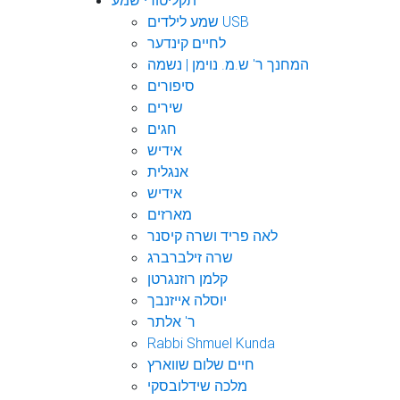
תקליטורי שמע
שמע לילדים USB
לחיים קינדער
המחנך ר' ש.מ. נוימן | נשמה
סיפורים
שירים
חגים
אידיש
אנגלית
אידיש
מארזים
לאה פריד ושרה קיסנר
שרה זילברברג
קלמן רוזנגרטן
יוסלה אייזנבך
ר' אלתר
Rabbi Shmuel Kunda
חיים שלום שווארץ
מלכה שידלובסקי