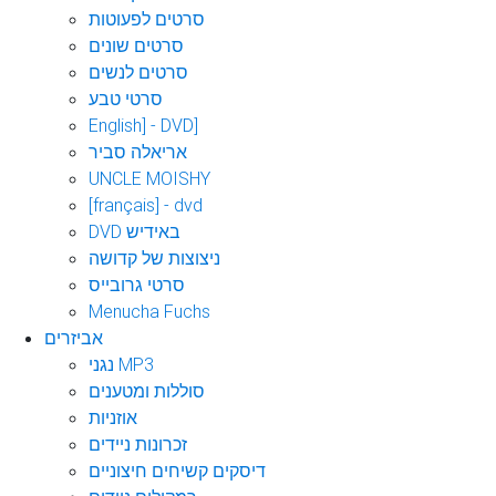
סרטים לפעוטות
סרטים שונים
סרטים לנשים
סרטי טבע
English] - DVD]
אריאלה סביר
UNCLE MOISHY
[français] - dvd
DVD באידיש
ניצוצות של קדושה
סרטי גרובייס
Menucha Fuchs
אביזרים
נגני MP3
סוללות ומטענים
אוזניות
זכרונות ניידים
דיסקים קשיחים חיצוניים