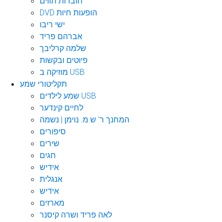
חוברות תווים
DVD הופעות חיות
ישי ריבו
אברהם פריד
שלמה קרליבך
פיוטים ובקשות
מוזיקה ב USB
תקליטורי שמע
שמע לילדים USB
לחיים קינדער
המחנך ר' ש.מ. נוימן | נשמה
סיפורים
שירים
חגים
אידיש
אנגלית
אידיש
מארזים
לאה פריד ושרה קיסנר