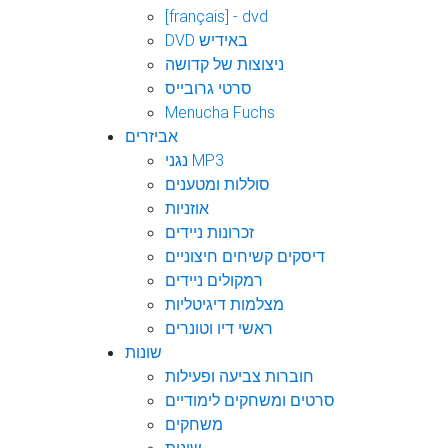
[français] - dvd
DVD באידיש
ניצוצות של קדושה
סרטי גרובייס
Menucha Fuchs
אביזרים
נגני MP3
סוללות ומטענים
אוזניות
זכרונות ניידים
דיסקים קשיחים חיצוניים
רמקולים ניידים
מצלמות דיגיטליות
ראשי דיו וטונרים
שונות
חוברות צביעה ופעילות
סרטים ומשחקים לימודיים
משחקים