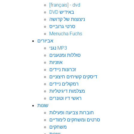
[français] - dvd
DVD באידיש
ניצוצות של קדושה
סרטי גרובייס
Menucha Fuchs
אביזרים
נגני MP3
סוללות ומטענים
אוזניות
זכרונות ניידים
דיסקים קשיחים חיצוניים
רמקולים ניידים
מצלמות דיגיטליות
ראשי דיו וטונרים
שונות
חוברות צביעה ופעילות
סרטים ומשחקים לימודיים
משחקים