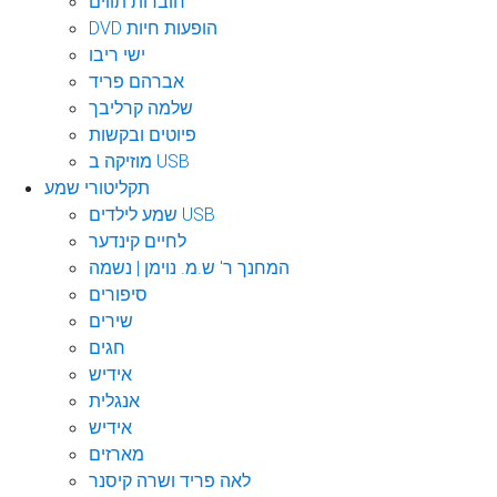
חוברות תווים
DVD הופעות חיות
ישי ריבו
אברהם פריד
שלמה קרליבך
פיוטים ובקשות
מוזיקה ב USB
תקליטורי שמע
שמע לילדים USB
לחיים קינדער
המחנך ר' ש.מ. נוימן | נשמה
סיפורים
שירים
חגים
אידיש
אנגלית
אידיש
מארזים
לאה פריד ושרה קיסנר