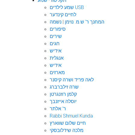
תקליטורי שמע
שמע לילדים USB
לחיים קינדער
המחנך ר' ש.מ. נוימן | נשמה
סיפורים
שירים
חגים
אידיש
אנגלית
אידיש
מארזים
לאה פריד ושרה קיסנר
שרה זילברברג
קלמן רוזנגרטן
יוסלה אייזנבך
ר' אלתר
Rabbi Shmuel Kunda
חיים שלום שווארץ
מלכה שידלובסקי