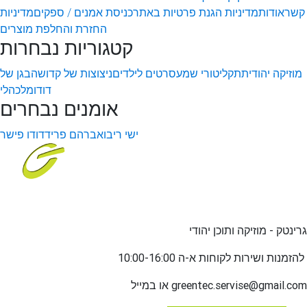
קשר
אודות
מדיניות הגנת פרטיות באתר
כניסת אמנים / ספקים
מדיניות
החזרת והחלפת מוצרים
קטגוריות נבחרות
מוזיקה יהודית
תקליטורי שמע
סרטים לילדים
ניצוצות של קדושה
בגן של
דודו
מלכהלי
אומנים נבחרים
ישי ריבו
אברהם פריד
דודו פישר
גרינטק - מוזיקה ותוכן יהודי
שירות לקוחות א-ה 10:00-16:00
להזמנות ו
greentec.servise@gmail.com
או במייל