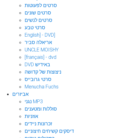
סרטים לפעוטות
סרטים שונים
סרטים לנשים
סרטי טבע
English] - DVD]
אריאלה סביר
UNCLE MOISHY
[français] - dvd
DVD באידיש
ניצוצות של קדושה
סרטי גרובייס
Menucha Fuchs
אביזרים
נגני MP3
סוללות ומטענים
אוזניות
זכרונות ניידים
דיסקים קשיחים חיצוניים