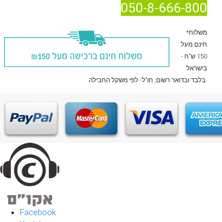
050-8-666-800
*משלוח
חינם מעל
150 ש"ח -
בישראל
, חו"ל- לפי משקל החבילה.
בלבד
ובדואר רשום
Facebook