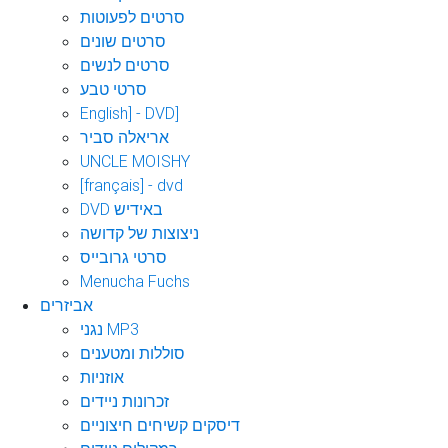
סרטים לפעוטות
סרטים שונים
סרטים לנשים
סרטי טבע
English] - DVD]
אריאלה סביר
UNCLE MOISHY
[français] - dvd
DVD באידיש
ניצוצות של קדושה
סרטי גרובייס
Menucha Fuchs
אביזרים
נגני MP3
סוללות ומטענים
אוזניות
זכרונות ניידים
דיסקים קשיחים חיצוניים