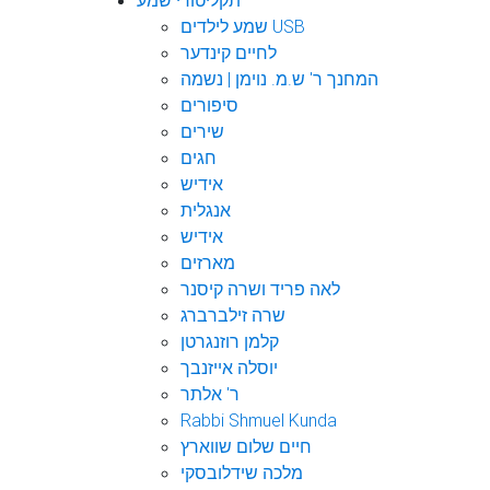
תקליטורי שמע
שמע לילדים USB
לחיים קינדער
המחנך ר' ש.מ. נוימן | נשמה
סיפורים
שירים
חגים
אידיש
אנגלית
אידיש
מארזים
לאה פריד ושרה קיסנר
שרה זילברברג
קלמן רוזנגרטן
יוסלה אייזנבך
ר' אלתר
Rabbi Shmuel Kunda
חיים שלום שווארץ
מלכה שידלובסקי