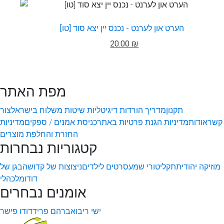
הערט און לערנט - נכנס יין יצא סוד [טו]
20.00 ₪
מפת האתר
תקנון
מדריך הורדות דיגיטליות
שיטות משלוח בישראל
צור
קשר
אודות
מדיניות הגנת פרטיות באתר
כניסת אמנים / ספקים
מדיניות
החזרת והחלפת מוצרים
קטגוריות נבחרות
מוזיקה יהודית
תקליטורי שמע
סרטים לילדים
ניצוצות של קדושה
בגן של
דודו
מלכהלי
אומנים נבחרים
ישי ריבו
אברהם פריד
דודו פישר