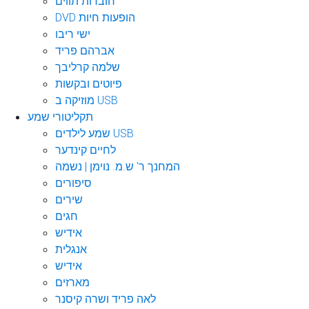
חוברות תווים
DVD הופעות חיות
ישי ריבו
אברהם פריד
שלמה קרליבך
פיוטים ובקשות
מוזיקה ב USB
תקליטורי שמע
שמע לילדים USB
לחיים קינדער
המחנך ר' ש.מ. נוימן | נשמה
סיפורים
שירים
חגים
אידיש
אנגלית
אידיש
מארזים
לאה פריד ושרה קיסנר