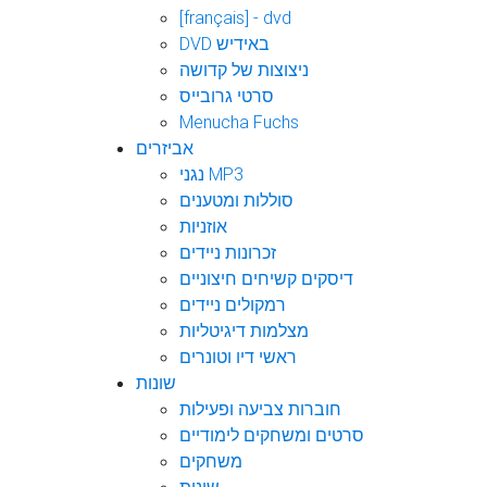
[français] - dvd
DVD באידיש
ניצוצות של קדושה
סרטי גרובייס
Menucha Fuchs
אביזרים
נגני MP3
סוללות ומטענים
אוזניות
זכרונות ניידים
דיסקים קשיחים חיצוניים
רמקולים ניידים
מצלמות דיגיטליות
ראשי דיו וטונרים
שונות
חוברות צביעה ופעילות
סרטים ומשחקים לימודיים
משחקים