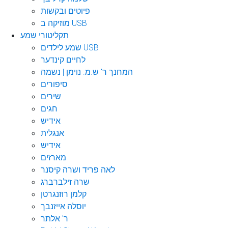
פיוטים ובקשות
מוזיקה ב USB
תקליטורי שמע
שמע לילדים USB
לחיים קינדער
המחנך ר' ש.מ. נוימן | נשמה
סיפורים
שירים
חגים
אידיש
אנגלית
אידיש
מארזים
לאה פריד ושרה קיסנר
שרה זילברברג
קלמן רוזנגרטן
יוסלה אייזנבך
ר' אלתר