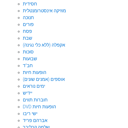
חסידית
מוזיקה אינסטרומנטלית
חנוכה
פורים
פסח
שבת
אקפלה (ללא כלי נגינה)
סוכות
שבועות
חב"ד
הופעות חיות
אוספים (אמנים שונים)
ימים נוראים
יידיש
חוברות תווים
DVD הופעות חיות
ישי ריבו
אברהם פריד
שלמה קרליבך