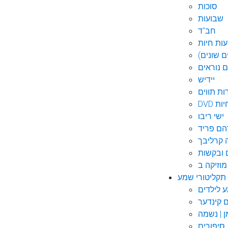
סוכות
שבועות
חב"ד
ות חיות
 שונים)
ם נוראים
יידיש
ות תווים
חיות
ישי ריבו
ם פריד
קרליבך
 ובקשות
תקליטורי שמע
ם קינדער
ן | נשמה
סיפורים