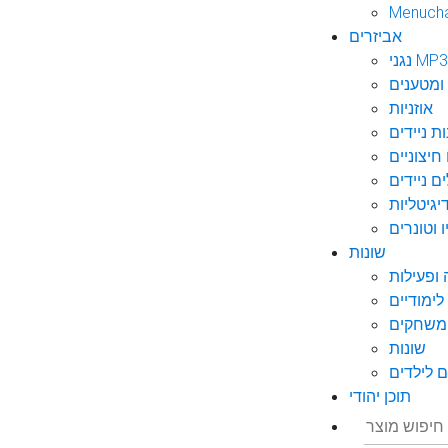
Menuch
אביזרים
גני MP3
ומטענים
אוזניות
ות ניידים
חיצוניים
ם ניידים
גיטליות
 וטונרים
שונות
ופעילות
ימודיים
משחקים
שונות
 לילדים
תוכן יהודי