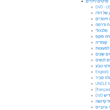
סרטים לילדים
DVD - U
 של דודו
חינוכיים
 ודרמה
מלכהלי
חה פוקס
קומדיה
לפעוטות
ם שונים
ם לנשים
רטי טבע
English]
לה סביר
UNCLE 
[français
אידיש
ל קדושה
 גרובייס