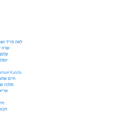
לאה פריד ושר
שרה ז
קלמן 
יוסלה
hmuel Kunda
חיים שלום
מלכה שי
אריא
חינ
חבור