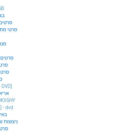
SB
בגן
סרטים 
סרטי מתח
מנו
סרטים 
סרטי
סרטי
ס
 - DVD]
אריא
MOISHY
] - dvd
DVD ב
ניצוצות ש
סרטי