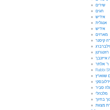
שירים
חגים
אידיש
אנגלית
אידיש
מארזים
ה קיסנר
ילברברג
רוזנגרטן
 אייזנבך
ר' אלתר
Rabbi S
 שווארץ
דלובסקי
לה סביר
מלכהלי
וך בחיוך
ת מצוות