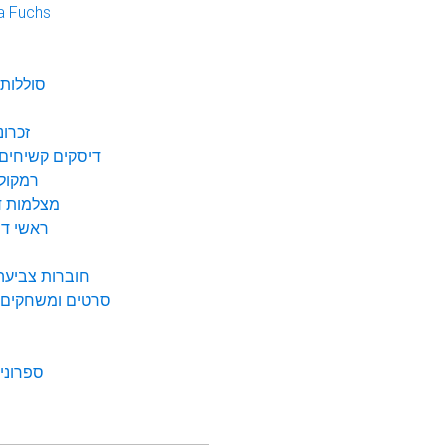
a Fuchs
נ
סוללות 
זכרונ
דיסקים קשיחים 
רמקולי
מצלמות די
ראשי דיו
חוברות צביעה 
סרטים ומשחקים ל
ספרונים