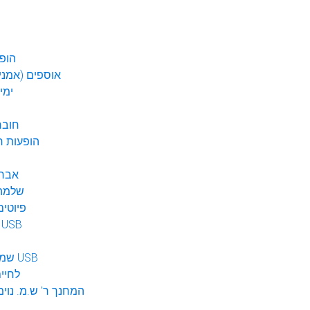
הופע
אוספים (אמנים
ימי
חובר
DVD הופעות 
אברה
שלמה 
פיוטים
מוזיקה ב USB
שמע לילדים USB
לחיי
המחנך ר' ש.מ. נוימ