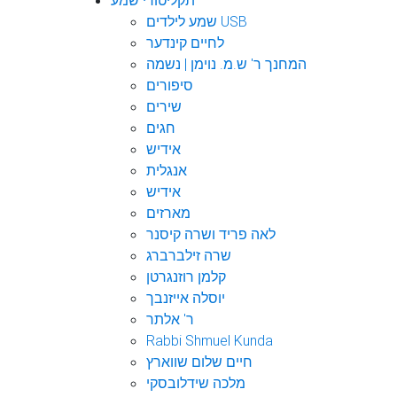
תקליטורי שמע
שמע לילדים USB
לחיים קינדער
המחנך ר' ש.מ. נוימן | נשמה
סיפורים
שירים
חגים
אידיש
אנגלית
אידיש
מארזים
לאה פריד ושרה קיסנר
שרה זילברברג
קלמן רוזנגרטן
יוסלה אייזנבך
ר' אלתר
Rabbi Shmuel Kunda
חיים שלום שווארץ
מלכה שידלובסקי