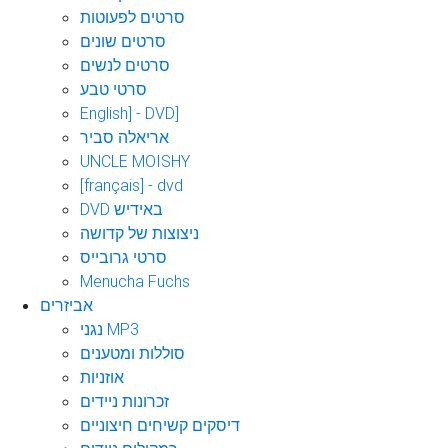
סרטים לפעוטות
סרטים שונים
סרטים לנשים
סרטי טבע
English] - DVD]
אריאלה סביר
UNCLE MOISHY
[français] - dvd
DVD באידיש
ניצוצות של קדושה
סרטי גרובייס
Menucha Fuchs
אביזרים
נגני MP3
סוללות ומטענים
אוזניות
זכרונות ניידים
דיסקים קשיחים חיצוניים