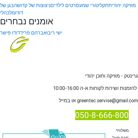
מוזיקה יהודית
תקליטורי שמע
סרטים לילדים
ניצוצות של קדושה
בגן של
דודו
מלכהלי
אומנים נבחרים
ישי ריבו
אברהם פריד
דודו פישר
גרינטק - מוזיקה ותוכן יהודי
שירות לקוחות א-ה 10:00-16:00
להזמנות ו
greentec.servise@gmail.com
או במייל
050-8-666-800
*משלוח
חינם מעל