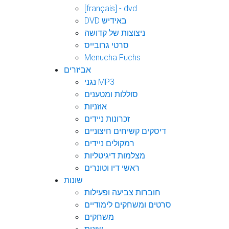
[français] - dvd
DVD באידיש
ניצוצות של קדושה
סרטי גרובייס
Menucha Fuchs
אביזרים
נגני MP3
סוללות ומטענים
אוזניות
זכרונות ניידים
דיסקים קשיחים חיצוניים
רמקולים ניידים
מצלמות דיגיטליות
ראשי דיו וטונרים
שונות
חוברות צביעה ופעילות
סרטים ומשחקים לימודיים
משחקים