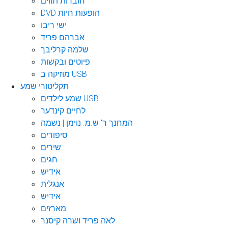
חוברות תווים
DVD הופעות חיות
ישי ריבו
אברהם פריד
שלמה קרליבך
פיוטים ובקשות
מוזיקה ב USB
תקליטורי שמע
שמע לילדים USB
לחיים קינדער
המחנך ר' ש.מ. נוימן | נשמה
סיפורים
שירים
חגים
אידיש
אנגלית
אידיש
מארזים
לאה פריד ושרה קיסנר