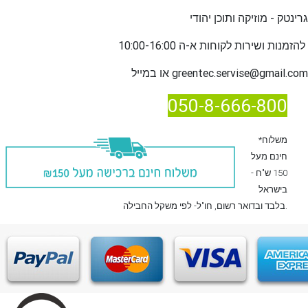
גרינטק - מוזיקה ותוכן יהודי
שירות לקוחות א-ה 10:00-16:00
להזמנות ו
greentec.servise@gmail.com
או במייל
050-8-666-800
*משלוח
חינם מעל
150 ש"ח -
בישראל
, חו"ל- לפי משקל החבילה.
בלבד
ובדואר רשום