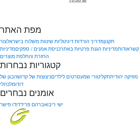
מפת האתר
תקנון
מדריך הורדות דיגיטליות
שיטות משלוח בישראל
צור
קשר
אודות
מדיניות הגנת פרטיות באתר
כניסת אמנים / ספקים
מדיניות
החזרת והחלפת מוצרים
קטגוריות נבחרות
מוזיקה יהודית
תקליטורי שמע
סרטים לילדים
ניצוצות של קדושה
בגן של
דודו
מלכהלי
אומנים נבחרים
ישי ריבו
אברהם פריד
דודו פישר