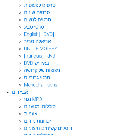
סרטים לפעוטות
סרטים שונים
סרטים לנשים
סרטי טבע
English] - DVD]
אריאלה סביר
UNCLE MOISHY
[français] - dvd
DVD באידיש
ניצוצות של קדושה
סרטי גרובייס
Menucha Fuchs
אביזרים
נגני MP3
סוללות ומטענים
אוזניות
זכרונות ניידים
דיסקים קשיחים חיצוניים