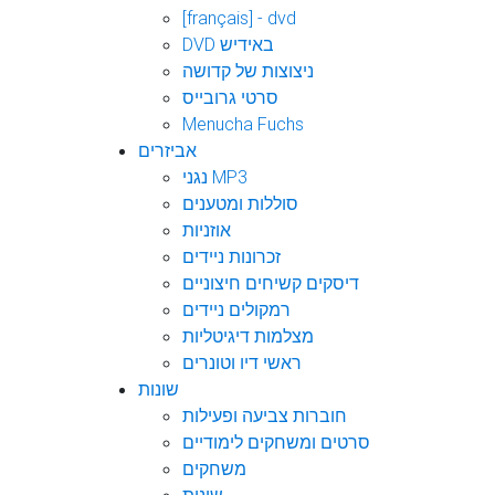
[français] - dvd
DVD באידיש
ניצוצות של קדושה
סרטי גרובייס
Menucha Fuchs
אביזרים
נגני MP3
סוללות ומטענים
אוזניות
זכרונות ניידים
דיסקים קשיחים חיצוניים
רמקולים ניידים
מצלמות דיגיטליות
ראשי דיו וטונרים
שונות
חוברות צביעה ופעילות
סרטים ומשחקים לימודיים
משחקים