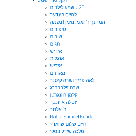
תקליטורי שמע
שמע לילדים USB
לחיים קינדער
המחנך ר' ש.מ. נוימן | נשמה
סיפורים
שירים
חגים
אידיש
אנגלית
אידיש
מארזים
לאה פריד ושרה קיסנר
שרה זילברברג
קלמן רוזנגרטן
יוסלה אייזנבך
ר' אלתר
Rabbi Shmuel Kunda
חיים שלום שווארץ
מלכה שידלובסקי