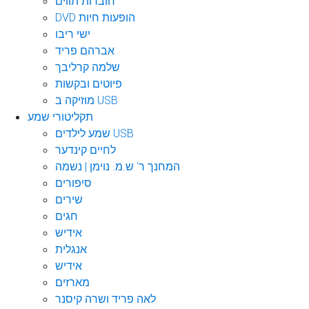
חוברות תווים
DVD הופעות חיות
ישי ריבו
אברהם פריד
שלמה קרליבך
פיוטים ובקשות
מוזיקה ב USB
תקליטורי שמע
שמע לילדים USB
לחיים קינדער
המחנך ר' ש.מ. נוימן | נשמה
סיפורים
שירים
חגים
אידיש
אנגלית
אידיש
מארזים
לאה פריד ושרה קיסנר