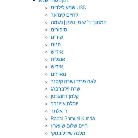
תקליטורי שמע
שמע לילדים USB
לחיים קינדער
המחנך ר' ש.מ. נוימן | נשמה
סיפורים
שירים
חגים
אידיש
אנגלית
אידיש
מארזים
לאה פריד ושרה קיסנר
שרה זילברברג
קלמן רוזנגרטן
יוסלה אייזנבך
ר' אלתר
Rabbi Shmuel Kunda
חיים שלום שווארץ
מלכה שידלובסקי