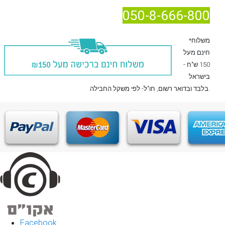
050-8-666-800
*משלוח
חינם מעל
150 ש"ח -
בישראל
, חו"ל- לפי משקל החבילה.
בלבד
ובדואר רשום
Facebook