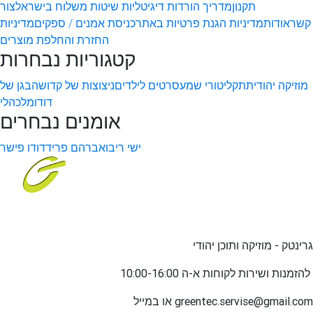
תקנון
מדריך הורדות דיגיטליות
שיטות משלוח בישראל
צור
קשר
אודות
מדיניות הגנת פרטיות באתר
כניסת אמנים / ספקים
מדיניות
החזרת והחלפת מוצרים
קטגוריות נבחרות
מוזיקה יהודית
תקליטורי שמע
סרטים לילדים
ניצוצות של קדושה
בגן של
דודו
מלכהלי
אומנים נבחרים
ישי ריבו
אברהם פריד
דודו פישר
גרינטק - מוזיקה ותוכן יהודי
שירות לקוחות א-ה 10:00-16:00
להזמנות ו
greentec.servise@gmail.com
או במייל