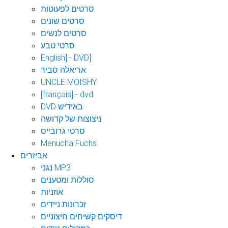
סרטים לפעוטות
סרטים שונים
סרטים לנשים
סרטי טבע
English] - DVD]
אריאלה סביר
UNCLE MOISHY
[français] - dvd
DVD באידיש
ניצוצות של קדושה
סרטי גרובייס
Menucha Fuchs
אביזרים
נגני MP3
סוללות ומטענים
אוזניות
זכרונות ניידים
דיסקים קשיחים חיצוניים