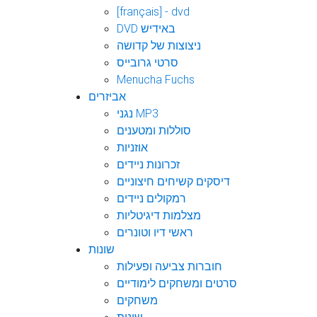
[français] - dvd
DVD באידיש
ניצוצות של קדושה
סרטי גרובייס
Menucha Fuchs
אביזרים
נגני MP3
סוללות ומטענים
אוזניות
זכרונות ניידים
דיסקים קשיחים חיצוניים
רמקולים ניידים
מצלמות דיגיטליות
ראשי דיו וטונרים
שונות
חוברות צביעה ופעילות
סרטים ומשחקים לימודיים
משחקים