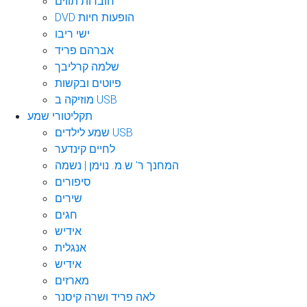
חוברות תווים
DVD הופעות חיות
ישי ריבו
אברהם פריד
שלמה קרליבך
פיוטים ובקשות
מוזיקה ב USB
תקליטורי שמע
שמע לילדים USB
לחיים קינדער
המחנך ר' ש.מ. נוימן | נשמה
סיפורים
שירים
חגים
אידיש
אנגלית
אידיש
מארזים
לאה פריד ושרה קיסנר