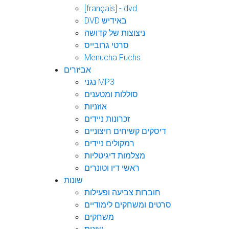
[français] - dvd
DVD באידיש
ניצוצות של קדושה
סרטי גרובייס
Menucha Fuchs
אביזרים
נגני MP3
סוללות ומטענים
אוזניות
זכרונות ניידים
דיסקים קשיחים חיצוניים
רמקולים ניידים
מצלמות דיגיטליות
ראשי דיו וטונרים
שונות
חוברות צביעה ופעילות
סרטים ומשחקים לימודיים
משחקים