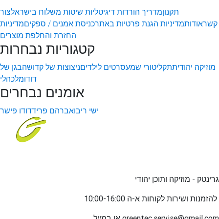
תקנון
מדריך הורדות דיגיטליות
שיטות משלוח בישראל
צור
קשר
אודות
מדיניות הגנת פרטיות באתר
כניסת אמנים / ספקים
מדיניות
החזרת והחלפת מוצרים
קטגוריות נבחרות
מוזיקה יהודית
תקליטורי שמע
סרטים לילדים
ניצוצות של קדושה
בגן של
דודו
מלכהלי
אומנים נבחרים
ישי ריבו
אברהם פריד
דודו פישר
גרינטק - מוזיקה ותוכן יהודי
שירות לקוחות א-ה 10:00-16:00
להזמנות ו
greentec.servise@gmail.com
או במייל