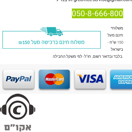
050-8-666-800
*משלוח
חינם מעל
150 ש"ח -
בישראל
, חו"ל- לפי משקל החבילה.
בלבד
ובדואר רשום