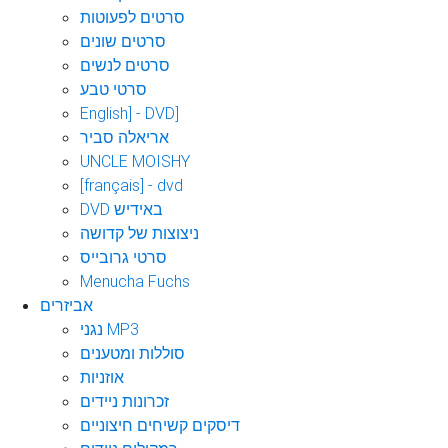
סרטים לפעוטות
סרטים שונים
סרטים לנשים
סרטי טבע
English] - DVD]
אריאלה סביר
UNCLE MOISHY
[français] - dvd
DVD באידיש
ניצוצות של קדושה
סרטי גרובייס
Menucha Fuchs
אביזרים
נגני MP3
סוללות ומטענים
אוזניות
זכרונות ניידים
דיסקים קשיחים חיצוניים