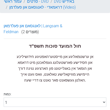
DVD באידיש
סרטים - DVD
עמוד ראשי
דראמאדי - לאנגסאם און פעלדמן (Video)
לאנגסאם און פעלדמאן | Langsam &
(2 מוצרים)
Feldman
חול המועד סוכות תשפ"ד
אן ערשטמאליגע און מייסטערהאפטיגע חידושיליכע
און חסידישע פארשטעלונג געפלאכטן מיט דראמא
און הומאר אין באגלייטונג פון הארציגע נגינה דורך
היימישע מוזיקאלישע טאלאנט, וואס וועט אייך
האלטן געשפאנט פאר נאנט צו דריי שעה.
כמות: