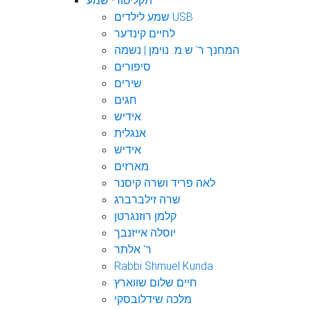
תקליטורי שמע
שמע לילדים USB
לחיים קינדער
המחנך ר' ש.מ. נוימן | נשמה
סיפורים
שירים
חגים
אידיש
אנגלית
אידיש
מארזים
לאה פריד ושרה קיסנר
שרה זילברברג
קלמן רוזנגרטן
יוסלה אייזנבך
ר' אלתר
Rabbi Shmuel Kunda
חיים שלום שווארץ
מלכה שידלובסקי