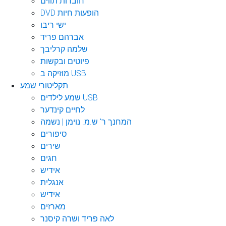
חוברות תווים
DVD הופעות חיות
ישי ריבו
אברהם פריד
שלמה קרליבך
פיוטים ובקשות
מוזיקה ב USB
תקליטורי שמע
שמע לילדים USB
לחיים קינדער
המחנך ר' ש.מ. נוימן | נשמה
סיפורים
שירים
חגים
אידיש
אנגלית
אידיש
מארזים
לאה פריד ושרה קיסנר