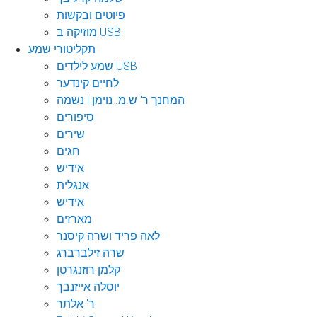
פיוטים ובקשות
מוזיקה ב USB
תקליטורי שמע
שמע לילדים USB
לחיים קינדער
המחנך ר' ש.מ. נוימן | נשמה
סיפורים
שירים
חגים
אידיש
אנגלית
אידיש
מארזים
לאה פריד ושרה קיסנר
שרה זילברברג
קלמן רוזנגרטן
יוסלה אייזנבך
ר' אלתר