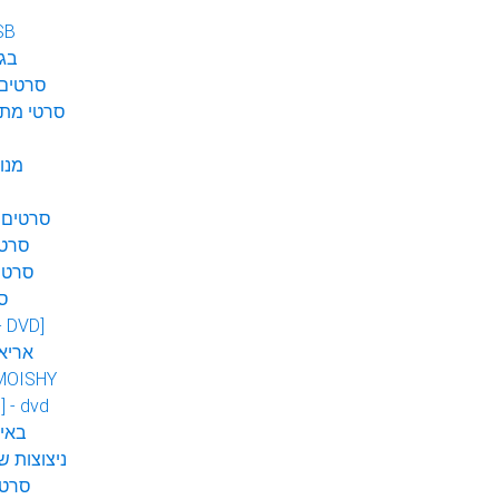
SB
בגן
סרטים 
סרטי מתח
מנו
סרטים 
סרטי
סרטי
ס
 - DVD]
אריא
MOISHY
] - dvd
DVD ב
ניצוצות ש
סרטי