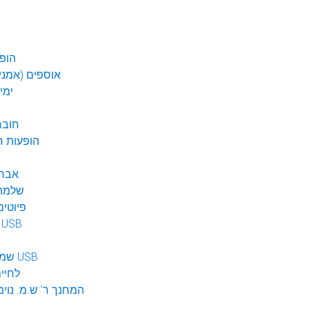
הופע
אוספים (אמנים
ימי
חובר
DVD הופעות 
אברה
שלמה 
פיוטים
מוזיקה ב USB
שמע לילדים USB
לחיי
המחנך ר' ש.מ. נוימ