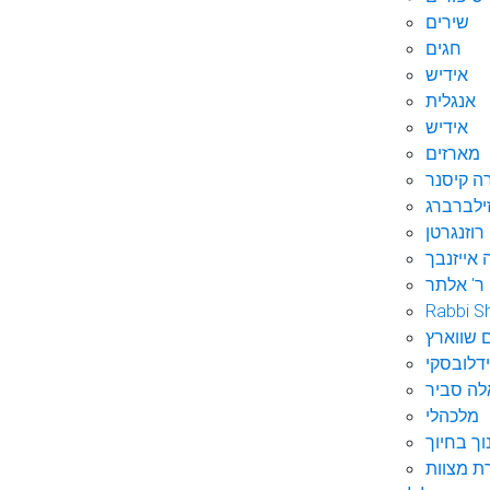
שירים
חגים
אידיש
אנגלית
אידיש
מארזים
ה קיסנר
ילברברג
רוזנגרטן
 אייזנבך
ר' אלתר
Rabbi S
 שווארץ
דלובסקי
לה סביר
מלכהלי
וך בחיוך
ת מצוות