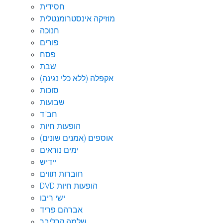
חסידית
מוזיקה אינסטרומנטלית
חנוכה
פורים
פסח
שבת
אקפלה (ללא כלי נגינה)
סוכות
שבועות
חב"ד
הופעות חיות
אוספים (אמנים שונים)
ימים נוראים
יידיש
חוברות תווים
DVD הופעות חיות
ישי ריבו
אברהם פריד
שלמה קרליבך