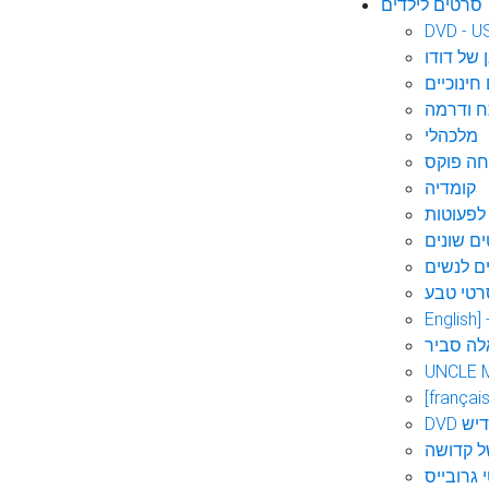
סרטים לילדים
DVD - U
 של דודו
חינוכיים
 ודרמה
מלכהלי
חה פוקס
קומדיה
לפעוטות
ם שונים
ם לנשים
רטי טבע
English]
לה סביר
UNCLE 
[français
אידיש
ל קדושה
 גרובייס