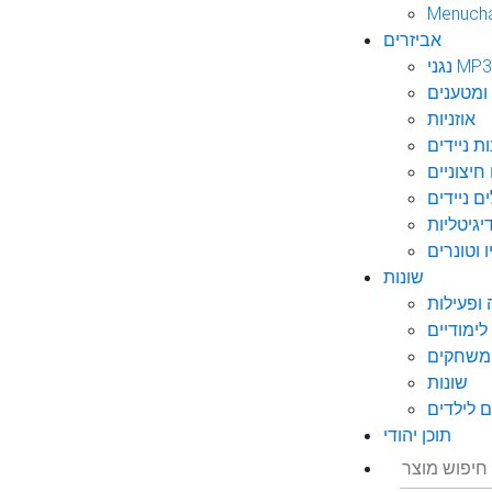
Menuch
אביזרים
גני MP3
ומטענים
אוזניות
ות ניידים
חיצוניים
ם ניידים
גיטליות
 וטונרים
שונות
ופעילות
ימודיים
משחקים
שונות
 לילדים
תוכן יהודי