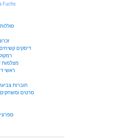
a Fuchs
נ
סוללות 
זכרונ
דיסקים קשיחים 
רמקולי
מצלמות די
ראשי דיו
חוברות צביעה 
סרטים ומשחקים ל
ספרונים