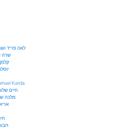
לאה פריד ושר
שרה ז
קלמן 
יוסלה
hmuel Kunda
חיים שלום
מלכה שי
אריא
חינ
חבור