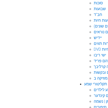
סוכות
שבועות
חב"ד
ות חיות
 שונים)
ם נוראים
יידיש
ות תווים
חיות
ישי ריבו
ם פריד
קרליבך
 ובקשות
תקליטורי שמע
ם קינדער
ן | נשמה
סיפורים