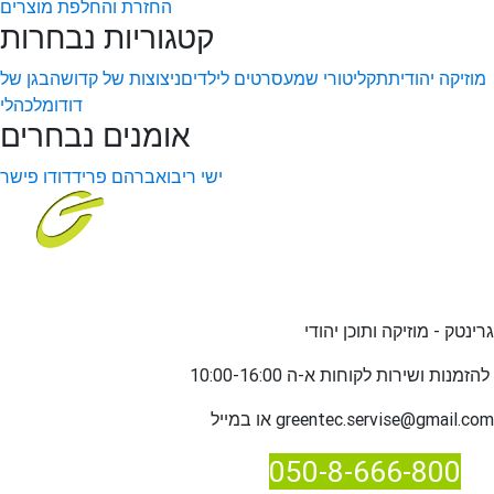
החזרת והחלפת מוצרים
קטגוריות נבחרות
מוזיקה יהודית
תקליטורי שמע
סרטים לילדים
ניצוצות של קדושה
בגן של
דודו
מלכהלי
אומנים נבחרים
ישי ריבו
אברהם פריד
דודו פישר
גרינטק - מוזיקה ותוכן יהודי
שירות לקוחות א-ה 10:00-16:00
להזמנות ו
greentec.servise@gmail.com
או במייל
050-8-666-800