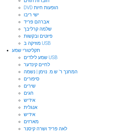
חוברות תווים
DVD הופעות חיות
ישי ריבו
אברהם פריד
שלמה קרליבך
פיוטים ובקשות
מוזיקה ב USB
תקליטורי שמע
שמע לילדים USB
לחיים קינדער
המחנך ר' ש.מ. נוימן | נשמה
סיפורים
שירים
חגים
אידיש
אנגלית
אידיש
מארזים
לאה פריד ושרה קיסנר