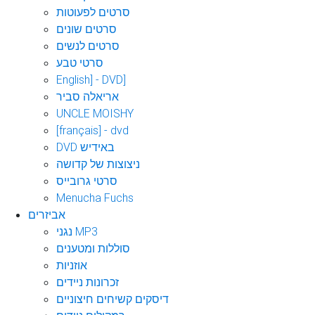
סרטים לפעוטות
סרטים שונים
סרטים לנשים
סרטי טבע
English] - DVD]
אריאלה סביר
UNCLE MOISHY
[français] - dvd
DVD באידיש
ניצוצות של קדושה
סרטי גרובייס
Menucha Fuchs
אביזרים
נגני MP3
סוללות ומטענים
אוזניות
זכרונות ניידים
דיסקים קשיחים חיצוניים