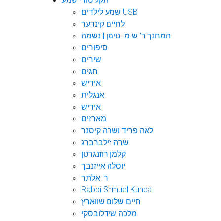
תקליטורי שמע
שמע לילדים USB
לחיים קינדער
המחנך ר' ש.מ. נוימן | נשמה
סיפורים
שירים
חגים
אידיש
אנגלית
אידיש
מארזים
לאה פריד ושרה קיסנר
שרה זילברברג
קלמן רוזנגרטן
יוסלה אייזנבך
ר' אלתר
Rabbi Shmuel Kunda
חיים שלום שווארץ
מלכה שידלובסקי