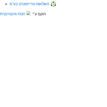
השלושה טריימארט בע"מ
הוקם ע"י
חנות אינטרנטית