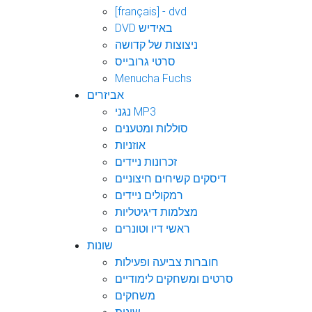
[français] - dvd
DVD באידיש
ניצוצות של קדושה
סרטי גרובייס
Menucha Fuchs
אביזרים
נגני MP3
סוללות ומטענים
אוזניות
זכרונות ניידים
דיסקים קשיחים חיצוניים
רמקולים ניידים
מצלמות דיגיטליות
ראשי דיו וטונרים
שונות
חוברות צביעה ופעילות
סרטים ומשחקים לימודיים
משחקים