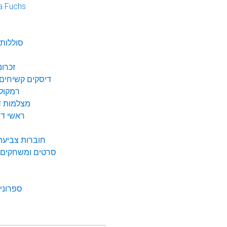
a Fuchs
נ
סוללות 
זכרונ
דיסקים קשיחים 
רמקולי
מצלמות די
ראשי דיו
חוברות צביעה 
סרטים ומשחקים ל
ספרונים