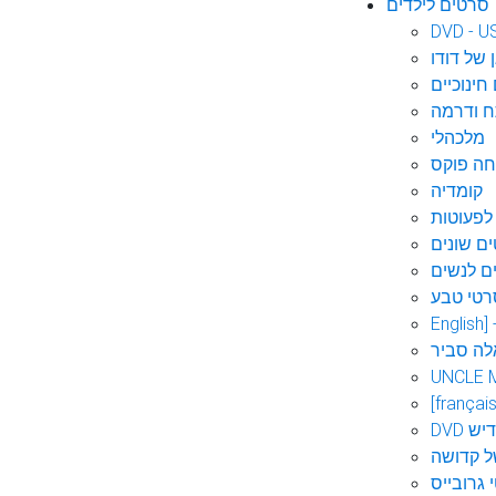
סרטים לילדים
DVD - U
 של דודו
חינוכיים
 ודרמה
מלכהלי
חה פוקס
קומדיה
לפעוטות
ם שונים
ם לנשים
רטי טבע
English]
לה סביר
UNCLE 
[français
אידיש
ל קדושה
 גרובייס