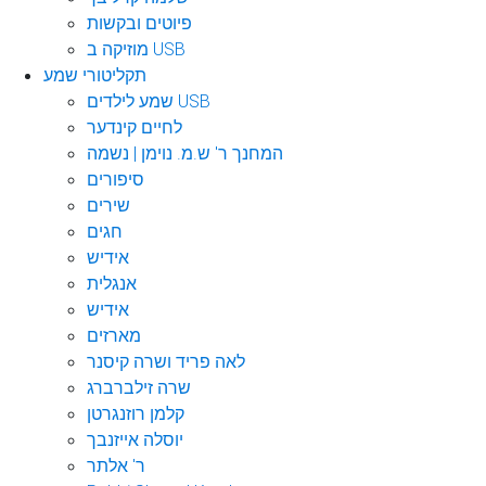
פיוטים ובקשות
מוזיקה ב USB
תקליטורי שמע
שמע לילדים USB
לחיים קינדער
המחנך ר' ש.מ. נוימן | נשמה
סיפורים
שירים
חגים
אידיש
אנגלית
אידיש
מארזים
לאה פריד ושרה קיסנר
שרה זילברברג
קלמן רוזנגרטן
יוסלה אייזנבך
ר' אלתר