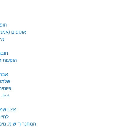
הופע
אוספים (אמנים
ימי
חובר
DVD הופעות 
אברה
שלמה 
פיוטים
מוזיקה ב USB
שמע לילדים USB
לחיי
המחנך ר' ש.מ. נוימ