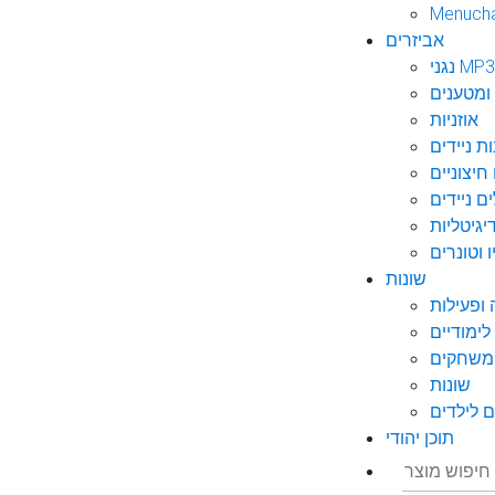
Menuch
אביזרים
גני MP3
ומטענים
אוזניות
ות ניידים
חיצוניים
ם ניידים
גיטליות
 וטונרים
שונות
ופעילות
ימודיים
משחקים
שונות
 לילדים
תוכן יהודי