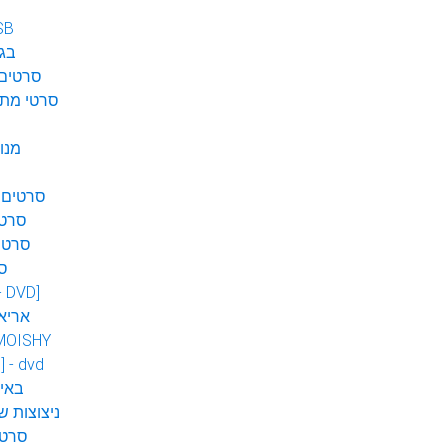
SB
בגן
סרטים 
סרטי מתח
מנו
סרטים 
סרטי
סרטי
ס
 - DVD]
אריא
MOISHY
] - dvd
DVD ב
ניצוצות ש
סרטי