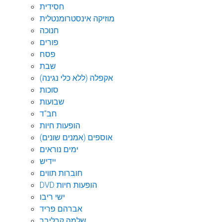
חסידית
מוזיקה אינסטרומנטלית
חנוכה
פורים
פסח
שבת
אקפלה (ללא כלי נגינה)
סוכות
שבועות
חב"ד
הופעות חיות
אוספים (אמנים שונים)
ימים נוראים
יידיש
חוברות תווים
DVD הופעות חיות
ישי ריבו
אברהם פריד
שלמה קרליבך