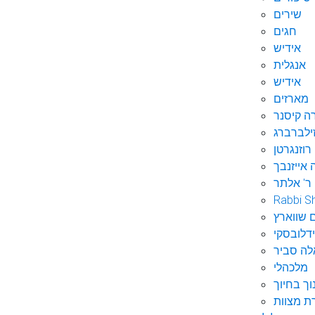
שירים
חגים
אידיש
אנגלית
אידיש
מארזים
ה קיסנר
ילברברג
רוזנגרטן
 אייזנבך
ר' אלתר
Rabbi S
 שווארץ
דלובסקי
לה סביר
מלכהלי
וך בחיוך
ת מצוות