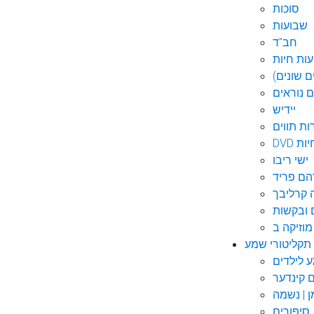
סוכות
שבועות
חב"ד
ות חיות
 שונים)
ם נוראים
יידיש
ות תווים
חיות
ישי ריבו
ם פריד
קרליבך
 ובקשות
תקליטורי שמע
ם קינדער
ן | נשמה
סיפורים