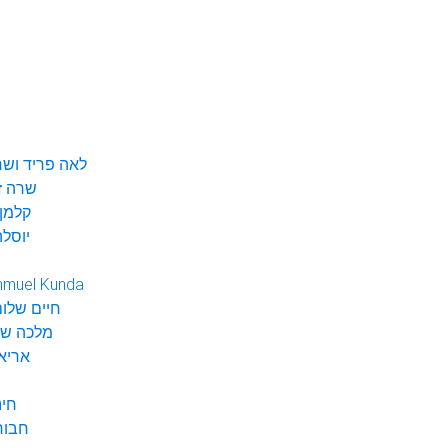
לאה פריד ושר
שרה ז
קלמן 
יוסלה
hmuel Kunda
חיים שלום
מלכה שי
אריא
חינ
חבור