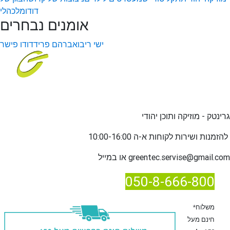
דודו
מלכהלי
אומנים נבחרים
ישי ריבו
אברהם פריד
דודו פישר
גרינטק - מוזיקה ותוכן יהודי
שירות לקוחות א-ה 10:00-16:00
להזמנות ו
greentec.servise@gmail.com
או במייל
050-8-666-800
*משלוח
חינם מעל