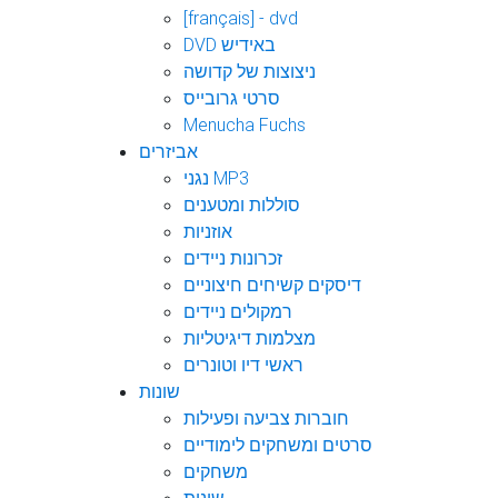
[français] - dvd
DVD באידיש
ניצוצות של קדושה
סרטי גרובייס
Menucha Fuchs
אביזרים
נגני MP3
סוללות ומטענים
אוזניות
זכרונות ניידים
דיסקים קשיחים חיצוניים
רמקולים ניידים
מצלמות דיגיטליות
ראשי דיו וטונרים
שונות
חוברות צביעה ופעילות
סרטים ומשחקים לימודיים
משחקים