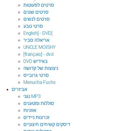
סרטים לפעוטות
סרטים שונים
סרטים לנשים
סרטי טבע
English] - DVD]
אריאלה סביר
UNCLE MOISHY
[français] - dvd
DVD באידיש
ניצוצות של קדושה
סרטי גרובייס
Menucha Fuchs
אביזרים
נגני MP3
סוללות ומטענים
אוזניות
זכרונות ניידים
דיסקים קשיחים חיצוניים