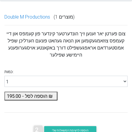
(1 מוצרים)
Double M Productions
צום פערטן יאר זענען זיך הונדערטער קינדער פון קעמפס
און דיי
קעמפס צוזאמגעקומען און הנאה געהאט פונעם
הערליכן שפיל
אמסטערדאם אראפגעשפילט דורך
באקאנטע אויסגערופענע
היימישע שפילער
כמות:
₪
הוספה לסל -
195.00
2
הוספה לרשימת המשאלות שלי