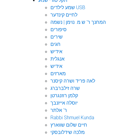
תקליטורי שמע
שמע לילדים USB
לחיים קינדער
המחנך ר' ש.מ. נוימן | נשמה
סיפורים
שירים
חגים
אידיש
אנגלית
אידיש
מארזים
לאה פריד ושרה קיסנר
שרה זילברברג
קלמן רוזנגרטן
יוסלה אייזנבך
ר' אלתר
Rabbi Shmuel Kunda
חיים שלום שווארץ
מלכה שידלובסקי