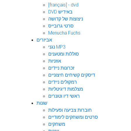
[français] - dvd
DVD באידיש
ניצוצות של קדושה
סרטי גרובייס
Menucha Fuchs
אביזרים
נגני MP3
סוללות ומטענים
אוזניות
זכרונות ניידים
דיסקים קשיחים חיצוניים
רמקולים ניידים
מצלמות דיגיטליות
ראשי דיו וטונרים
שונות
חוברות צביעה ופעילות
סרטים ומשחקים לימודיים
משחקים