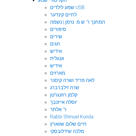
תקליטורי שמע
שמע לילדים USB
לחיים קינדער
המחנך ר' ש.מ. נוימן | נשמה
סיפורים
שירים
חגים
אידיש
אנגלית
אידיש
מארזים
לאה פריד ושרה קיסנר
שרה זילברברג
קלמן רוזנגרטן
יוסלה אייזנבך
ר' אלתר
Rabbi Shmuel Kunda
חיים שלום שווארץ
מלכה שידלובסקי