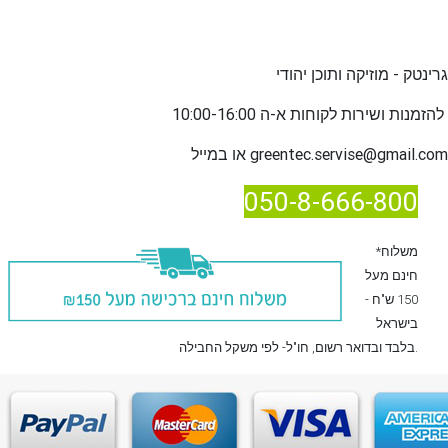
גרינטק - מוזיקה ותוכן יהודי
שירות לקוחות א-ה 10:00-16:00
להזמנות ו
greentec.servise@gmail.com
או במייל
050-8-666-800
*משלוח
חינם מעל
150 ש"ח -
בישראל
, חו"ל- לפי משקל החבילה.
בלבד
ובדואר רשום