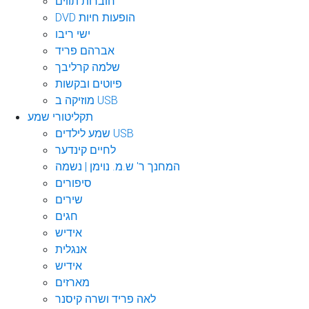
חוברות תווים
DVD הופעות חיות
ישי ריבו
אברהם פריד
שלמה קרליבך
פיוטים ובקשות
מוזיקה ב USB
תקליטורי שמע
שמע לילדים USB
לחיים קינדער
המחנך ר' ש.מ. נוימן | נשמה
סיפורים
שירים
חגים
אידיש
אנגלית
אידיש
מארזים
לאה פריד ושרה קיסנר