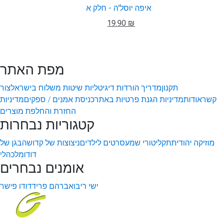
איפה יוסל'ה - חלק א
19.90 ₪
מפת האתר
תקנון
מדריך הורדות דיגיטליות
שיטות משלוח בישראל
צור
קשר
אודות
מדיניות הגנת פרטיות באתר
כניסת אמנים / ספקים
מדיניות
החזרת והחלפת מוצרים
קטגוריות נבחרות
מוזיקה יהודית
תקליטורי שמע
סרטים לילדים
ניצוצות של קדושה
בגן של
דודו
מלכהלי
אומנים נבחרים
ישי ריבו
אברהם פריד
דודו פישר