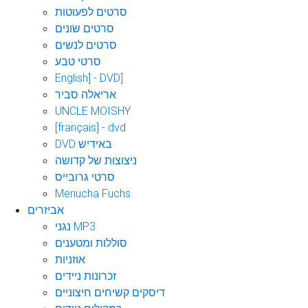
סרטים לפעוטות
סרטים שונים
סרטים לנשים
סרטי טבע
English] - DVD]
אריאלה סביר
UNCLE MOISHY
[français] - dvd
DVD באידיש
ניצוצות של קדושה
סרטי גרובייס
Menucha Fuchs
אביזרים
נגני MP3
סוללות ומטענים
אוזניות
זכרונות ניידים
דיסקים קשיחים חיצוניים