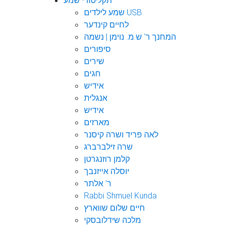
תקליטורי שמע
שמע לילדים USB
לחיים קינדער
המחנך ר' ש.מ. נוימן | נשמה
סיפורים
שירים
חגים
אידיש
אנגלית
אידיש
מארזים
לאה פריד ושרה קיסנר
שרה זילברברג
קלמן רוזנגרטן
יוסלה אייזנבך
ר' אלתר
Rabbi Shmuel Kunda
חיים שלום שווארץ
מלכה שידלובסקי