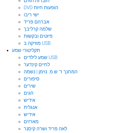
חוברות תווים
DVD הופעות חיות
ישי ריבו
אברהם פריד
שלמה קרליבך
פיוטים ובקשות
מוזיקה ב USB
תקליטורי שמע
שמע לילדים USB
לחיים קינדער
המחנך ר' ש.מ. נוימן | נשמה
סיפורים
שירים
חגים
אידיש
אנגלית
אידיש
מארזים
לאה פריד ושרה קיסנר