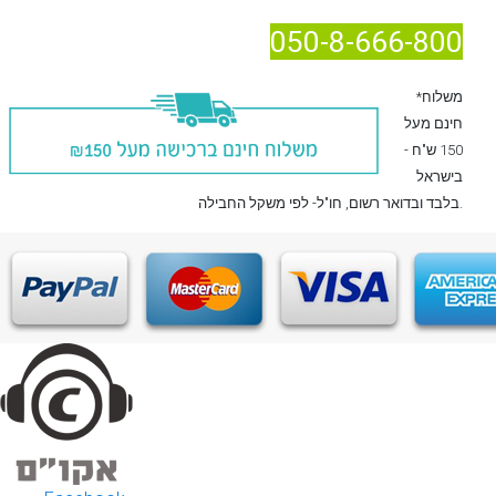
050-8-666-800
*משלוח
חינם מעל
150 ש"ח -
בישראל
, חו"ל- לפי משקל החבילה.
בלבד
ובדואר רשום