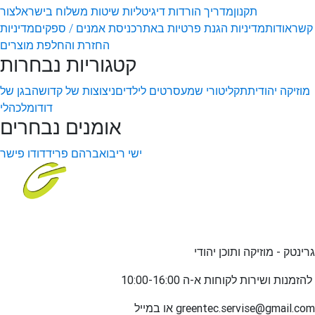
תקנון
מדריך הורדות דיגיטליות
שיטות משלוח בישראל
צור
קשר
אודות
מדיניות הגנת פרטיות באתר
כניסת אמנים / ספקים
מדיניות
החזרת והחלפת מוצרים
קטגוריות נבחרות
מוזיקה יהודית
תקליטורי שמע
סרטים לילדים
ניצוצות של קדושה
בגן של
דודו
מלכהלי
אומנים נבחרים
ישי ריבו
אברהם פריד
דודו פישר
גרינטק - מוזיקה ותוכן יהודי
שירות לקוחות א-ה 10:00-16:00
להזמנות ו
greentec.servise@gmail.com
או במייל