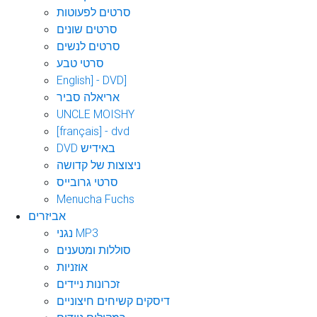
סרטים לפעוטות
סרטים שונים
סרטים לנשים
סרטי טבע
English] - DVD]
אריאלה סביר
UNCLE MOISHY
[français] - dvd
DVD באידיש
ניצוצות של קדושה
סרטי גרובייס
Menucha Fuchs
אביזרים
נגני MP3
סוללות ומטענים
אוזניות
זכרונות ניידים
דיסקים קשיחים חיצוניים