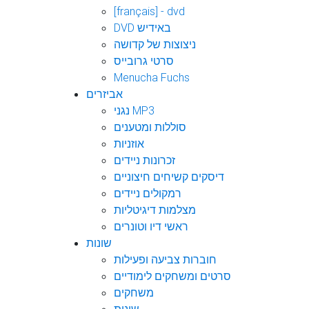
[français] - dvd
DVD באידיש
ניצוצות של קדושה
סרטי גרובייס
Menucha Fuchs
אביזרים
נגני MP3
סוללות ומטענים
אוזניות
זכרונות ניידים
דיסקים קשיחים חיצוניים
רמקולים ניידים
מצלמות דיגיטליות
ראשי דיו וטונרים
שונות
חוברות צביעה ופעילות
סרטים ומשחקים לימודיים
משחקים