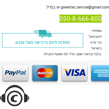
greentec.servise@gmail.com
או במייל
050-8-666-800
*משלוח
חינם מעל
150 ש"ח -
בישראל
, חו"ל- לפי משקל החבילה.
בלבד
ובדואר רשום