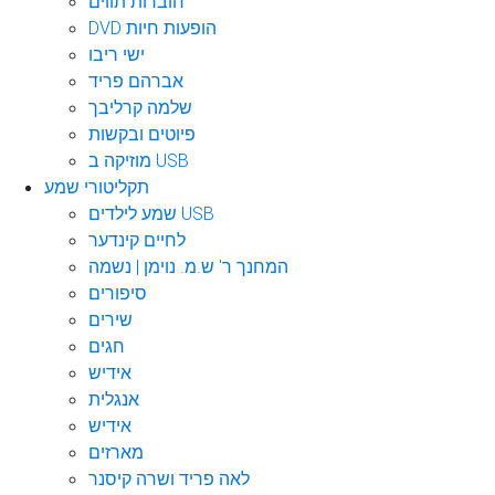
חוברות תווים
DVD הופעות חיות
ישי ריבו
אברהם פריד
שלמה קרליבך
פיוטים ובקשות
מוזיקה ב USB
תקליטורי שמע
שמע לילדים USB
לחיים קינדער
המחנך ר' ש.מ. נוימן | נשמה
סיפורים
שירים
חגים
אידיש
אנגלית
אידיש
מארזים
לאה פריד ושרה קיסנר