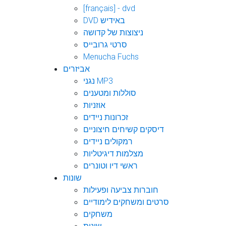
[français] - dvd
DVD באידיש
ניצוצות של קדושה
סרטי גרובייס
Menucha Fuchs
אביזרים
נגני MP3
סוללות ומטענים
אוזניות
זכרונות ניידים
דיסקים קשיחים חיצוניים
רמקולים ניידים
מצלמות דיגיטליות
ראשי דיו וטונרים
שונות
חוברות צביעה ופעילות
סרטים ומשחקים לימודיים
משחקים