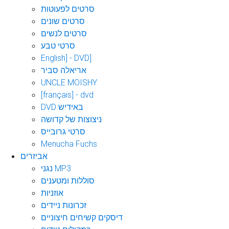
סרטים לפעוטות
סרטים שונים
סרטים לנשים
סרטי טבע
English] - DVD]
אריאלה סביר
UNCLE MOISHY
[français] - dvd
DVD באידיש
ניצוצות של קדושה
סרטי גרובייס
Menucha Fuchs
אביזרים
נגני MP3
סוללות ומטענים
אוזניות
זכרונות ניידים
דיסקים קשיחים חיצוניים