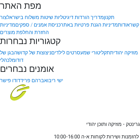
מפת האתר
תקנון
מדריך הורדות דיגיטליות
שיטות משלוח בישראל
צור
קשר
אודות
מדיניות הגנת פרטיות באתר
כניסת אמנים / ספקים
מדיניות
החזרת והחלפת מוצרים
קטגוריות נבחרות
מוזיקה יהודית
תקליטורי שמע
סרטים לילדים
ניצוצות של קדושה
בגן של
דודו
מלכהלי
אומנים נבחרים
ישי ריבו
אברהם פריד
דודו פישר
גרינטק - מוזיקה ותוכן יהודי
שירות לקוחות א-ה 10:00-16:00
להזמנות ו