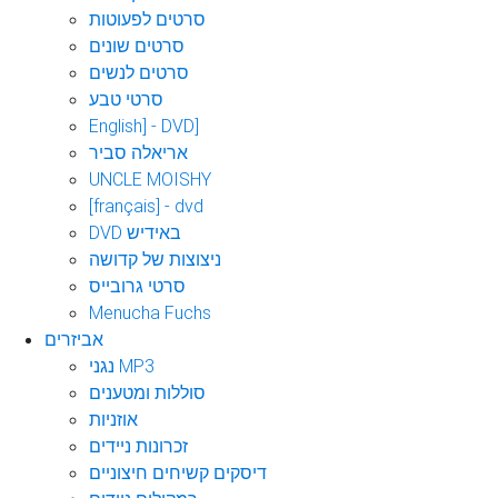
סרטים לפעוטות
סרטים שונים
סרטים לנשים
סרטי טבע
English] - DVD]
אריאלה סביר
UNCLE MOISHY
[français] - dvd
DVD באידיש
ניצוצות של קדושה
סרטי גרובייס
Menucha Fuchs
אביזרים
נגני MP3
סוללות ומטענים
אוזניות
זכרונות ניידים
דיסקים קשיחים חיצוניים