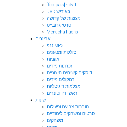
[français] - dvd
DVD באידיש
ניצוצות של קדושה
סרטי גרובייס
Menucha Fuchs
אביזרים
נגני MP3
סוללות ומטענים
אוזניות
זכרונות ניידים
דיסקים קשיחים חיצוניים
רמקולים ניידים
מצלמות דיגיטליות
ראשי דיו וטונרים
שונות
חוברות צביעה ופעילות
סרטים ומשחקים לימודיים
משחקים