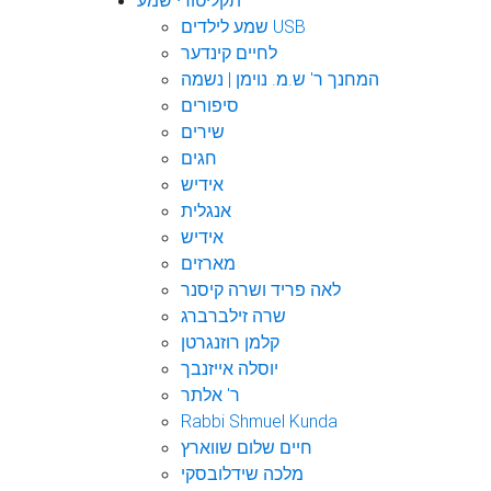
תקליטורי שמע
שמע לילדים USB
לחיים קינדער
המחנך ר' ש.מ. נוימן | נשמה
סיפורים
שירים
חגים
אידיש
אנגלית
אידיש
מארזים
לאה פריד ושרה קיסנר
שרה זילברברג
קלמן רוזנגרטן
יוסלה אייזנבך
ר' אלתר
Rabbi Shmuel Kunda
חיים שלום שווארץ
מלכה שידלובסקי