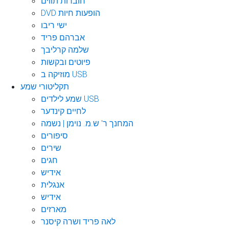
חוברות תווים
DVD הופעות חיות
ישי ריבו
אברהם פריד
שלמה קרליבך
פיוטים ובקשות
מוזיקה ב USB
תקליטורי שמע
שמע לילדים USB
לחיים קינדער
המחנך ר' ש.מ. נוימן | נשמה
סיפורים
שירים
חגים
אידיש
אנגלית
אידיש
מארזים
לאה פריד ושרה קיסנר