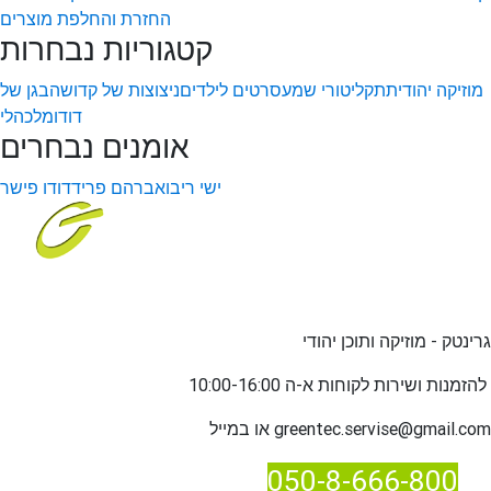
החזרת והחלפת מוצרים
קטגוריות נבחרות
מוזיקה יהודית
תקליטורי שמע
סרטים לילדים
ניצוצות של קדושה
בגן של
דודו
מלכהלי
אומנים נבחרים
ישי ריבו
אברהם פריד
דודו פישר
גרינטק - מוזיקה ותוכן יהודי
שירות לקוחות א-ה 10:00-16:00
להזמנות ו
greentec.servise@gmail.com
או במייל
050-8-666-800