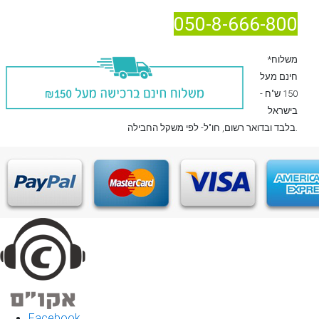
050-8-666-800
*משלוח
חינם מעל
150 ש"ח -
בישראל
, חו"ל- לפי משקל החבילה.
בלבד
ובדואר רשום
Facebook