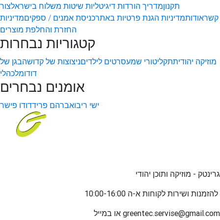
תקנון
מדריך הורדות דיגיטליות
שיטות משלוח בישראל
צור
קשר
אודות
מדיניות הגנת פרטיות באתר
כניסת אמנים / ספקים
מדיניות
החזרת והחלפת מוצרים
קטגוריות נבחרות
מוזיקה יהודית
תקליטורי שמע
סרטים לילדים
ניצוצות של קדושה
בגן של
דודו
מלכהלי
אומנים נבחרים
ישי ריבו
אברהם פריד
דודו פישר
גרינטק - מוזיקה ותוכן יהודי
שירות לקוחות א-ה 10:00-16:00
להזמנות ו
greentec.servise@gmail.com
או במייל