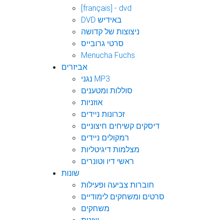
[français] - dvd
DVD באידיש
ניצוצות של קדושה
סרטי גרובייס
Menucha Fuchs
אביזרים
נגני MP3
סוללות ומטענים
אוזניות
זכרונות ניידים
דיסקים קשיחים חיצוניים
רמקולים ניידים
מצלמות דיגיטליות
ראשי דיו וטונרים
שונות
חוברות צביעה ופעילות
סרטים ומשחקים לימודיים
משחקים