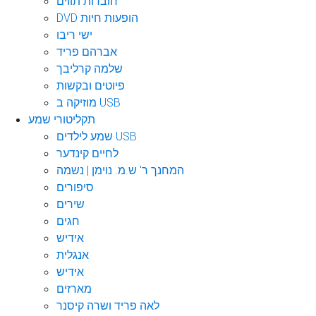
חוברות תווים
DVD הופעות חיות
ישי ריבו
אברהם פריד
שלמה קרליבך
פיוטים ובקשות
מוזיקה ב USB
תקליטורי שמע
שמע לילדים USB
לחיים קינדער
המחנך ר' ש.מ. נוימן | נשמה
סיפורים
שירים
חגים
אידיש
אנגלית
אידיש
מארזים
לאה פריד ושרה קיסנר