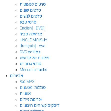
סרטים לפעוטות
סרטים שונים
סרטים לנשים
סרטי טבע
English] - DVD]
אריאלה סביר
UNCLE MOISHY
[français] - dvd
DVD באידיש
ניצוצות של קדושה
סרטי גרובייס
Menucha Fuchs
אביזרים
נגני MP3
סוללות ומטענים
אוזניות
זכרונות ניידים
דיסקים קשיחים חיצוניים