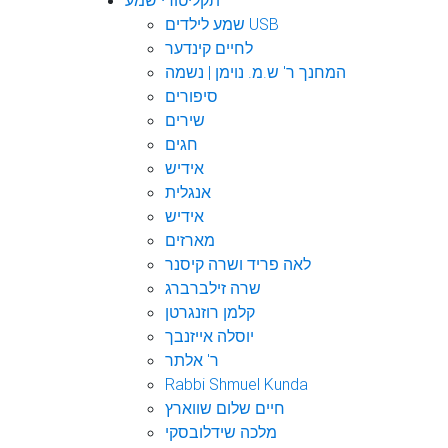
תקליטורי שמע
שמע לילדים USB
לחיים קינדער
המחנך ר' ש.מ. נוימן | נשמה
סיפורים
שירים
חגים
אידיש
אנגלית
אידיש
מארזים
לאה פריד ושרה קיסנר
שרה זילברברג
קלמן רוזנגרטן
יוסלה אייזנבך
ר' אלתר
Rabbi Shmuel Kunda
חיים שלום שווארץ
מלכה שידלובסקי