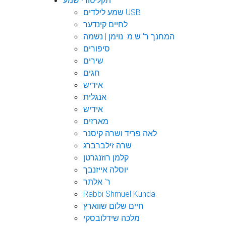
תקליטורי שמע
שמע לילדים USB
לחיים קינדער
המחנך ר' ש.מ. נוימן | נשמה
סיפורים
שירים
חגים
אידיש
אנגלית
אידיש
מארזים
לאה פריד ושרה קיסנר
שרה זילברברג
קלמן רוזנגרטן
יוסלה אייזנבך
ר' אלתר
Rabbi Shmuel Kunda
חיים שלום שווארץ
מלכה שידלובסקי