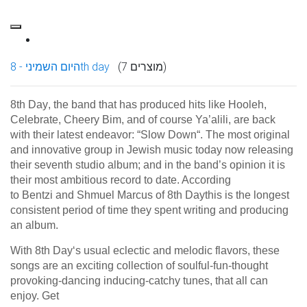
(7 מוצרים)
היום השמיני - 8th day
8th Day
, the band that has produced hits like
Hooleh,
Celebrate, Cheery Bim
, and of course
Ya’alili
, are back
with their latest endeavor: “
Slow Down
“. The most original
and innovative group in Jewish music today now releasing
their seventh studio album; and in the band’s opinion it is
their most ambitious record to date. According
to
Bentzi
and
Shmuel Marcus
of
8th Day
this is the longest
consistent period of time they spent writing and producing
an album.
With
8th Day
‘s usual eclectic and melodic flavors, these
songs are an exciting collection of soulful-fun-thought
provoking-dancing inducing-catchy tunes, that all can
enjoy. Get