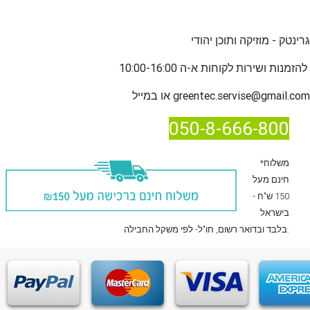
גרינטק - מוזיקה ותוכן יהודי
שירות לקוחות א-ה 10:00-16:00
להזמנות ו
greentec.servise@gmail.com
או במייל
050-8-666-800
*משלוח
חינם מעל
150 ש"ח -
בישראל
, חו"ל- לפי משקל החבילה.
בלבד
ובדואר רשום