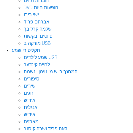
חוברות תווים
DVD הופעות חיות
ישי ריבו
אברהם פריד
שלמה קרליבך
פיוטים ובקשות
מוזיקה ב USB
תקליטורי שמע
שמע לילדים USB
לחיים קינדער
המחנך ר' ש.מ. נוימן | נשמה
סיפורים
שירים
חגים
אידיש
אנגלית
אידיש
מארזים
לאה פריד ושרה קיסנר