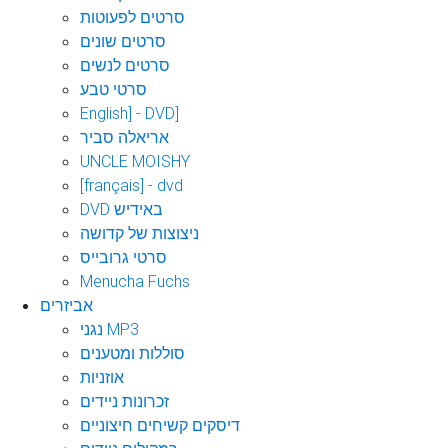
סרטים לפעוטות
סרטים שונים
סרטים לנשים
סרטי טבע
English] - DVD]
אריאלה סביר
UNCLE MOISHY
[français] - dvd
DVD באידיש
ניצוצות של קדושה
סרטי גרובייס
Menucha Fuchs
אביזרים
נגני MP3
סוללות ומטענים
אוזניות
זכרונות ניידים
דיסקים קשיחים חיצוניים