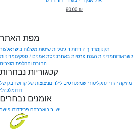
אתי אנקרי - בשירי יהודה הלוי
80.00 ₪
מפת האתר
תקנון
מדריך הורדות דיגיטליות
שיטות משלוח בישראל
צור
קשר
אודות
מדיניות הגנת פרטיות באתר
כניסת אמנים / ספקים
מדיניות
החזרת והחלפת מוצרים
קטגוריות נבחרות
מוזיקה יהודית
תקליטורי שמע
סרטים לילדים
ניצוצות של קדושה
בגן של
דודו
מלכהלי
אומנים נבחרים
ישי ריבו
אברהם פריד
דודו פישר