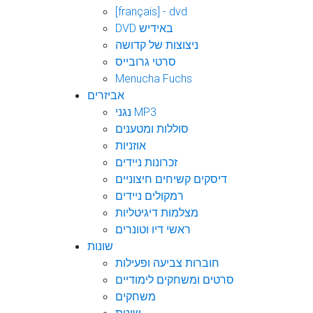
[français] - dvd
DVD באידיש
ניצוצות של קדושה
סרטי גרובייס
Menucha Fuchs
אביזרים
נגני MP3
סוללות ומטענים
אוזניות
זכרונות ניידים
דיסקים קשיחים חיצוניים
רמקולים ניידים
מצלמות דיגיטליות
ראשי דיו וטונרים
שונות
חוברות צביעה ופעילות
סרטים ומשחקים לימודיים
משחקים