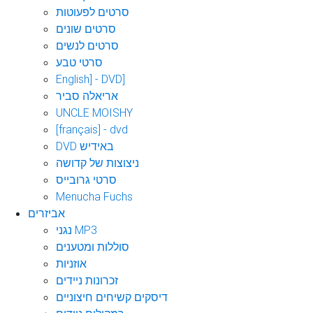
סרטים לפעוטות
סרטים שונים
סרטים לנשים
סרטי טבע
English] - DVD]
אריאלה סביר
UNCLE MOISHY
[français] - dvd
DVD באידיש
ניצוצות של קדושה
סרטי גרובייס
Menucha Fuchs
אביזרים
נגני MP3
סוללות ומטענים
אוזניות
זכרונות ניידים
דיסקים קשיחים חיצוניים