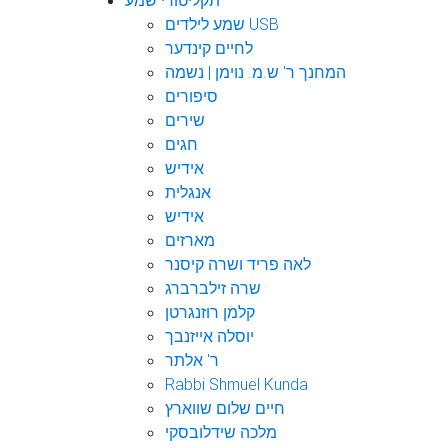
תקליטורי שמע
שמע לילדים USB
לחיים קינדער
המחנך ר' ש.מ. נוימן | נשמה
סיפורים
שירים
חגים
אידיש
אנגלית
אידיש
מארזים
לאה פריד ושרה קיסנר
שרה זילברברג
קלמן רוזנגרטן
יוסלה אייזנבך
ר' אלתר
Rabbi Shmuel Kunda
חיים שלום שווארץ
מלכה שידלובסקי