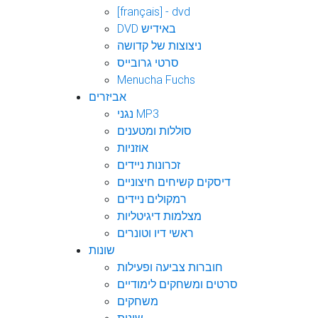
[français] - dvd
DVD באידיש
ניצוצות של קדושה
סרטי גרובייס
Menucha Fuchs
אביזרים
נגני MP3
סוללות ומטענים
אוזניות
זכרונות ניידים
דיסקים קשיחים חיצוניים
רמקולים ניידים
מצלמות דיגיטליות
ראשי דיו וטונרים
שונות
חוברות צביעה ופעילות
סרטים ומשחקים לימודיים
משחקים