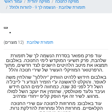
מוזיקה לחנוכה
מוזיקה יהודית
עמוד ראשי
תזמורת שלהבת - הנשמה לך 9 - להודות ולהלל
תזמורת שלהבת
(12 מוצרים)
עוד פרק מפואר בסדרת הנשמה לך של תזמורת
שלהבת, פרק תשיעי המוקדש לימי החנוכה. באלבום
תמצאו את מיטב הלהיטים הישנים לצד חדשים, מתוך
הרפרטואר המוזיקלי העשיר של שירי חנוכה והלל.
באלבום חידוש ללהיט הוותיק “יהללוך” שהלחין משה
לאופר. והוקלט לראשונה ע”י הזמיר הנודע ר’ לייבל’ה
השל ז”ל לפני 30 שנה, כמחווה לימים ההם חידש
ועיבד גלעד פוטולסקי, שהזמין את יעקב השל לסולו
מרגש. לשיר זה אף הופק קליפ ייחודי ומרהיב.
עוד באלבום: מחרוזות לחנוכה עם שירי החנוכה
הקלאסיים. מחרוזת הלל ומחרוזת להדלקת נרות.