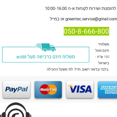
שירות לקוחות א-ה 10:00-16:00
להזמנות ו
greentec.servise@gmail.com
או במייל
050-8-666-800
*משלוח
חינם מעל
150 ש"ח -
בישראל
, חו"ל- לפי משקל החבילה.
בלבד
ובדואר רשום