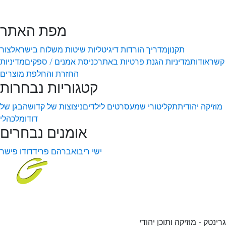
מפת האתר
תקנון
מדריך הורדות דיגיטליות
שיטות משלוח בישראל
צור
קשר
אודות
מדיניות הגנת פרטיות באתר
כניסת אמנים / ספקים
מדיניות
החזרת והחלפת מוצרים
קטגוריות נבחרות
מוזיקה יהודית
תקליטורי שמע
סרטים לילדים
ניצוצות של קדושה
בגן של
דודו
מלכהלי
אומנים נבחרים
ישי ריבו
אברהם פריד
דודו פישר
גרינטק - מוזיקה ותוכן יהודי