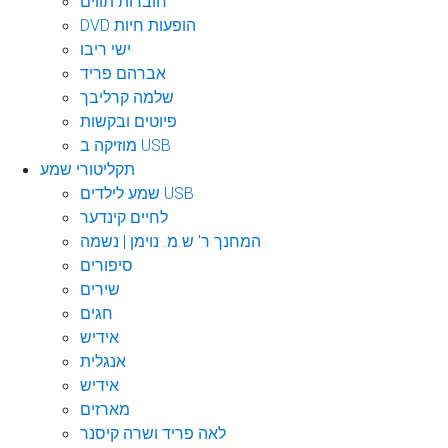
חוברות תווים
DVD הופעות חיות
ישי ריבו
אברהם פריד
שלמה קרליבך
פיוטים ובקשות
מוזיקה ב USB
תקליטורי שמע
שמע לילדים USB
לחיים קינדער
המחנך ר' ש.מ. נוימן | נשמה
סיפורים
שירים
חגים
אידיש
אנגלית
אידיש
מארזים
לאה פריד ושרה קיסנר