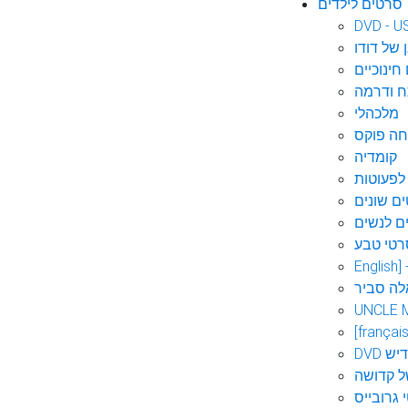
סרטים לילדים
DVD - U
 של דודו
חינוכיים
 ודרמה
מלכהלי
חה פוקס
קומדיה
לפעוטות
ם שונים
ם לנשים
רטי טבע
English]
לה סביר
UNCLE 
[français
אידיש
ל קדושה
 גרובייס