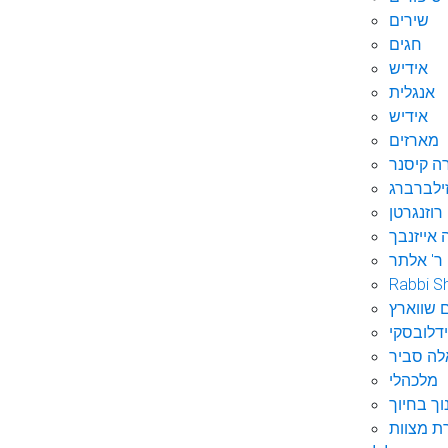
שירים
חגים
אידיש
אנגלית
אידיש
מארזים
ה קיסנר
ילברברג
רוזנגרטן
 אייזנבך
ר' אלתר
Rabbi S
 שווארץ
דלובסקי
לה סביר
מלכהלי
וך בחיוך
ת מצוות