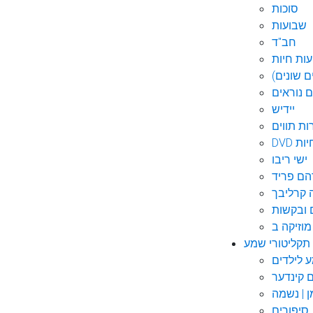
סוכות
שבועות
חב"ד
ות חיות
 שונים)
ם נוראים
יידיש
ות תווים
חיות
ישי ריבו
ם פריד
קרליבך
 ובקשות
תקליטורי שמע
ם קינדער
ן | נשמה
סיפורים