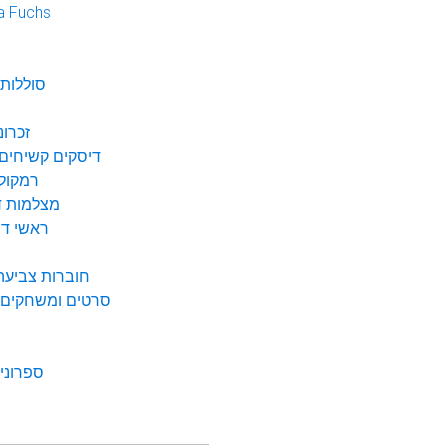
a Fuchs
נ
סוללות 
זכרונ
דיסקים קשיחים 
רמקולי
מצלמות די
ראשי דיו
חוברות צביעה 
סרטים ומשחקים ל
ספרונים