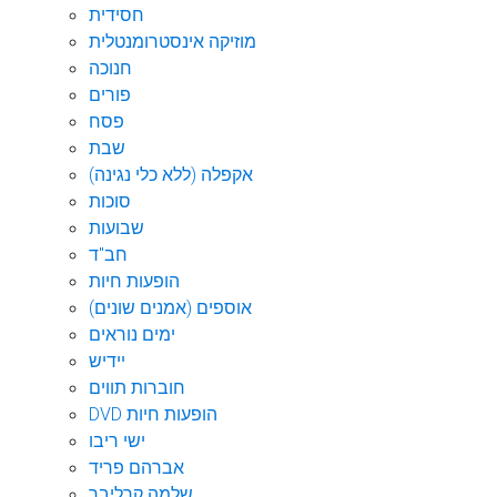
חסידית
מוזיקה אינסטרומנטלית
חנוכה
פורים
פסח
שבת
אקפלה (ללא כלי נגינה)
סוכות
שבועות
חב"ד
הופעות חיות
אוספים (אמנים שונים)
ימים נוראים
יידיש
חוברות תווים
DVD הופעות חיות
ישי ריבו
אברהם פריד
שלמה קרליבך