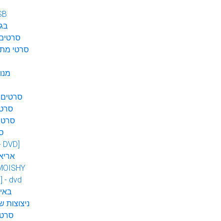
SB
בגן
סרטים 
סרטי מתח
מנו
סרטים 
סרטי
סרטי
ס
 - DVD]
אריא
MOISHY
] - dvd
DVD ב
ניצוצות ש
סרטי