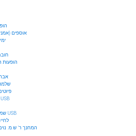
הופע
אוספים (אמנים
ימי
חובר
DVD הופעות 
אברה
שלמה 
פיוטים
מוזיקה ב USB
שמע לילדים USB
לחיי
המחנך ר' ש.מ. נוימ