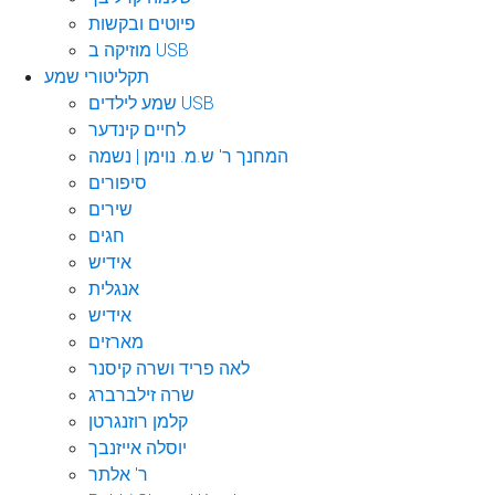
פיוטים ובקשות
מוזיקה ב USB
תקליטורי שמע
שמע לילדים USB
לחיים קינדער
המחנך ר' ש.מ. נוימן | נשמה
סיפורים
שירים
חגים
אידיש
אנגלית
אידיש
מארזים
לאה פריד ושרה קיסנר
שרה זילברברג
קלמן רוזנגרטן
יוסלה אייזנבך
ר' אלתר