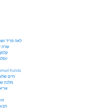
לאה פריד ושר
שרה ז
קלמן 
יוסלה
hmuel Kunda
חיים שלום
מלכה שי
אריא
חינ
חבור