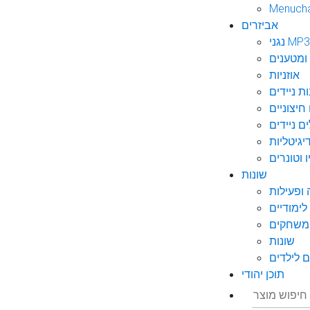
Menuch
אביזרים
גני MP3
ומטענים
אוזניות
ות ניידים
חיצוניים
ם ניידים
גיטליות
 וטונרים
שונות
ופעילות
ימודיים
משחקים
שונות
 לילדים
תוכן יהודי