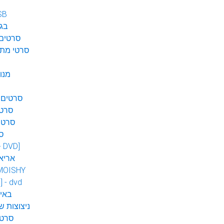
SB
בגן
סרטים 
סרטי מתח
מנו
סרטים 
סרטי
סרטי
ס
 - DVD]
אריא
MOISHY
] - dvd
DVD ב
ניצוצות ש
סרטי