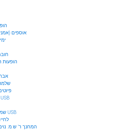
הופע
אוספים (אמנים
ימי
חובר
DVD הופעות 
אברה
שלמה 
פיוטים
מוזיקה ב USB
שמע לילדים USB
לחיי
המחנך ר' ש.מ. נוימ