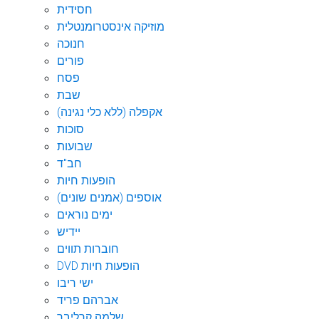
חסידית
מוזיקה אינסטרומנטלית
חנוכה
פורים
פסח
שבת
אקפלה (ללא כלי נגינה)
סוכות
שבועות
חב"ד
הופעות חיות
אוספים (אמנים שונים)
ימים נוראים
יידיש
חוברות תווים
DVD הופעות חיות
ישי ריבו
אברהם פריד
שלמה קרליבך