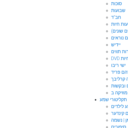
סוכות
שבועות
חב"ד
ות חיות
 שונים)
ם נוראים
יידיש
ות תווים
חיות
ישי ריבו
ם פריד
קרליבך
 ובקשות
תקליטורי שמע
ם קינדער
ן | נשמה
סיפורים