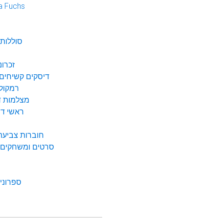
a Fuchs
נ
סוללות 
זכרונ
דיסקים קשיחים 
רמקולי
מצלמות די
ראשי דיו
חוברות צביעה 
סרטים ומשחקים ל
ספרונים