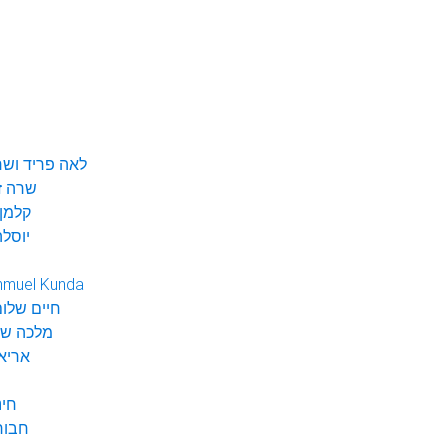
לאה פריד ושר
שרה ז
קלמן 
יוסלה
hmuel Kunda
חיים שלום
מלכה שי
אריא
חינ
חבור