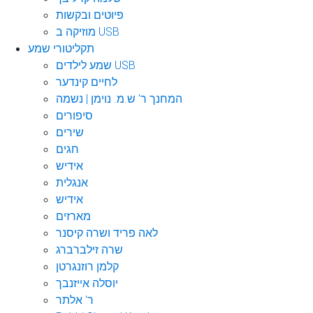
פיוטים ובקשות
מוזיקה ב USB
תקליטורי שמע
שמע לילדים USB
לחיים קינדער
המחנך ר' ש.מ. נוימן | נשמה
סיפורים
שירים
חגים
אידיש
אנגלית
אידיש
מארזים
לאה פריד ושרה קיסנר
שרה זילברברג
קלמן רוזנגרטן
יוסלה אייזנבך
ר' אלתר