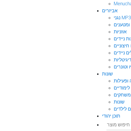
Menuch
אביזרים
גני MP3
ומטענים
אוזניות
ות ניידים
חיצוניים
ם ניידים
גיטליות
 וטונרים
שונות
ופעילות
ימודיים
משחקים
שונות
 לילדים
תוכן יהודי