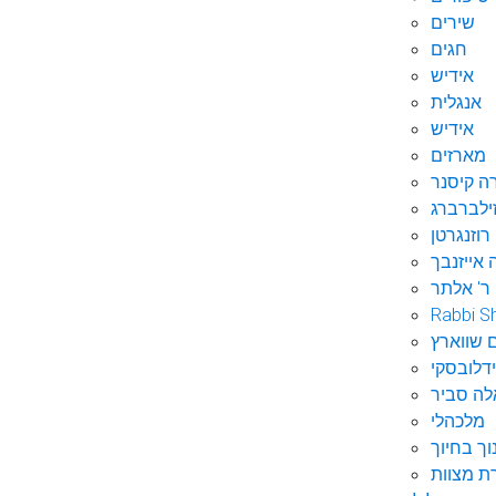
שירים
חגים
אידיש
אנגלית
אידיש
מארזים
ה קיסנר
ילברברג
רוזנגרטן
 אייזנבך
ר' אלתר
Rabbi S
 שווארץ
דלובסקי
לה סביר
מלכהלי
וך בחיוך
ת מצוות