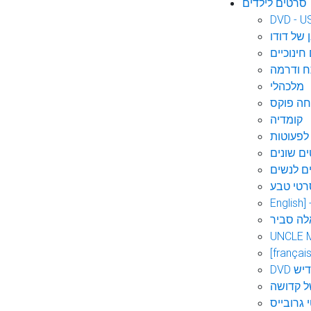
סרטים לילדים
DVD - U
 של דודו
חינוכיים
 ודרמה
מלכהלי
חה פוקס
קומדיה
לפעוטות
ם שונים
ם לנשים
רטי טבע
English]
לה סביר
UNCLE 
[français
אידיש
ל קדושה
 גרובייס