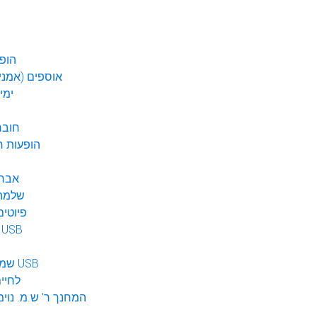
הופע
אוספים (אמנים
ימי
חובר
DVD הופעות 
אברה
שלמה 
פיוטים
מוזיקה ב USB
שמע לילדים USB
לחיי
המחנך ר' ש.מ. נוימ