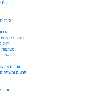
a Fuchs
נ
סוללות 
זכרונ
דיסקים קשיחים 
רמקולי
מצלמות די
ראשי דיו
חוברות צביעה 
סרטים ומשחקים ל
ספרונים