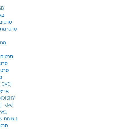
SB
בגן
סרטים 
סרטי מתח
מנו
סרטים 
סרטי
סרטי
ס
 - DVD]
אריא
MOISHY
] - dvd
DVD ב
ניצוצות ש
סרטי