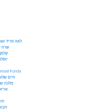
לאה פריד ושר
שרה ז
קלמן 
יוסלה
hmuel Kunda
חיים שלום
מלכה שי
אריא
חינ
חבור