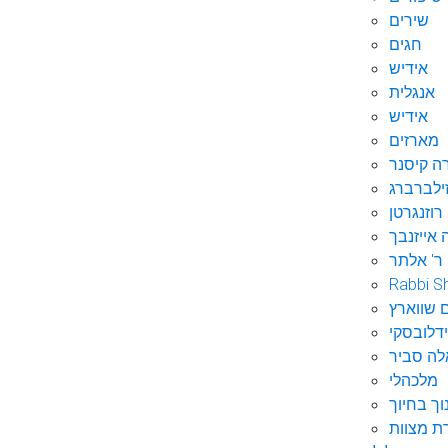
שירים
חגים
אידיש
אנגלית
אידיש
מארזים
ה קיסנר
ילברברג
רוזנגרטן
 אייזנבך
ר' אלתר
Rabbi S
 שווארץ
דלובסקי
לה סביר
מלכהלי
וך בחיוך
ת מצוות