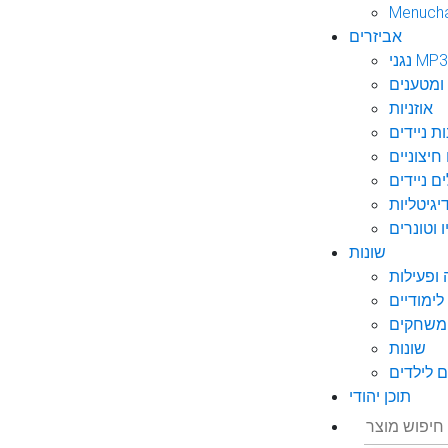
Menuch
אביזרים
גני MP3
ומטענים
אוזניות
ות ניידים
חיצוניים
ם ניידים
גיטליות
 וטונרים
שונות
ופעילות
ימודיים
משחקים
שונות
 לילדים
תוכן יהודי