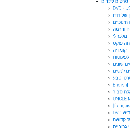
סרטים לילדים
DVD - U
 של דודו
חינוכיים
 ודרמה
מלכהלי
חה פוקס
קומדיה
לפעוטות
ם שונים
ם לנשים
רטי טבע
English]
לה סביר
UNCLE 
[français
אידיש
ל קדושה
 גרובייס