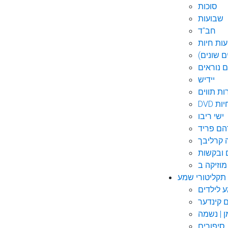
סוכות
שבועות
חב"ד
ות חיות
 שונים)
ם נוראים
יידיש
ות תווים
חיות
ישי ריבו
ם פריד
קרליבך
 ובקשות
תקליטורי שמע
ם קינדער
ן | נשמה
סיפורים