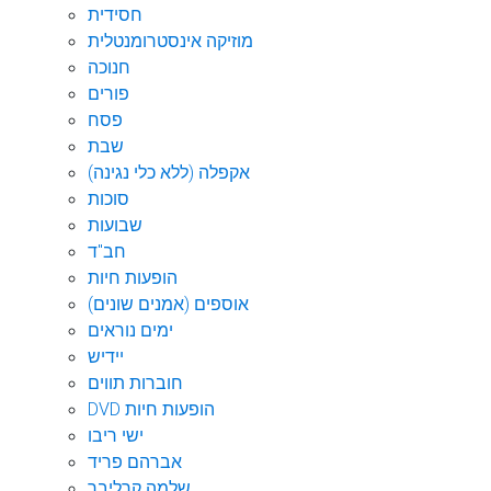
חסידית
מוזיקה אינסטרומנטלית
חנוכה
פורים
פסח
שבת
אקפלה (ללא כלי נגינה)
סוכות
שבועות
חב"ד
הופעות חיות
אוספים (אמנים שונים)
ימים נוראים
יידיש
חוברות תווים
DVD הופעות חיות
ישי ריבו
אברהם פריד
שלמה קרליבך