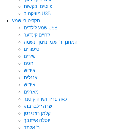
פיוטים ובקשות
מוזיקה ב USB
תקליטורי שמע
שמע לילדים USB
לחיים קינדער
המחנך ר' ש.מ. נוימן | נשמה
סיפורים
שירים
חגים
אידיש
אנגלית
אידיש
מארזים
לאה פריד ושרה קיסנר
שרה זילברברג
קלמן רוזנגרטן
יוסלה אייזנבך
ר' אלתר