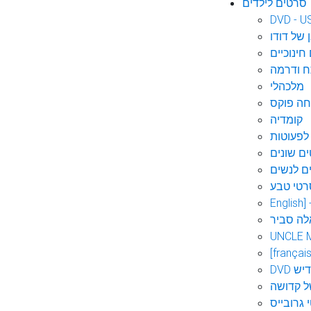
סרטים לילדים
DVD - U
 של דודו
חינוכיים
 ודרמה
מלכהלי
חה פוקס
קומדיה
לפעוטות
ם שונים
ם לנשים
רטי טבע
English]
לה סביר
UNCLE 
[français
אידיש
ל קדושה
 גרובייס