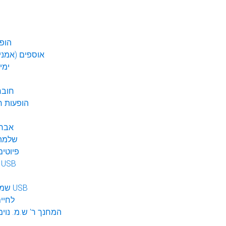
הופע
אוספים (אמנים
ימי
חובר
DVD הופעות 
אברה
שלמה 
פיוטים
מוזיקה ב USB
שמע לילדים USB
לחיי
המחנך ר' ש.מ. נוימ