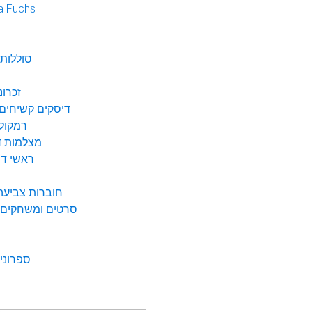
a Fuchs
נ
סוללות 
זכרונ
דיסקים קשיחים 
רמקולי
מצלמות די
ראשי דיו
חוברות צביעה 
סרטים ומשחקים ל
ספרונים