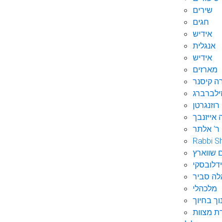
שירים
חגים
אידיש
אנגלית
אידיש
מארזים
ה קיסנר
ילברברג
רוזנגרטן
 אייזנבך
ר' אלתר
Rabbi S
 שווארץ
דלובסקי
לה סביר
מלכהלי
וך בחיוך
ת מצוות