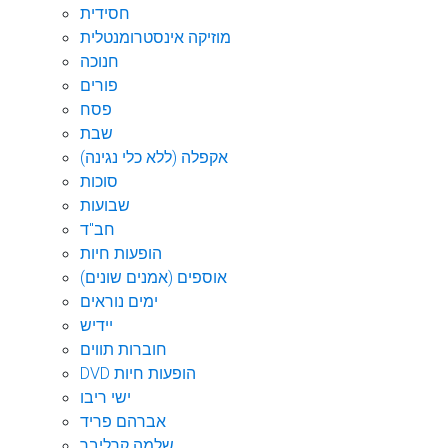
חסידית
מוזיקה אינסטרומנטלית
חנוכה
פורים
פסח
שבת
אקפלה (ללא כלי נגינה)
סוכות
שבועות
חב"ד
הופעות חיות
אוספים (אמנים שונים)
ימים נוראים
יידיש
חוברות תווים
DVD הופעות חיות
ישי ריבו
אברהם פריד
שלמה קרליבך