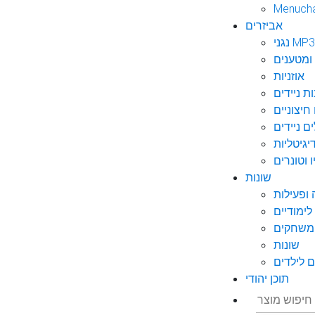
Menuch
אביזרים
גני MP3
ומטענים
אוזניות
ות ניידים
חיצוניים
ם ניידים
גיטליות
 וטונרים
שונות
ופעילות
ימודיים
משחקים
שונות
 לילדים
תוכן יהודי