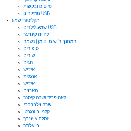
פיוטים ובקשות
מוזיקה ב USB
תקליטורי שמע
שמע לילדים USB
לחיים קינדער
המחנך ר' ש.מ. נוימן | נשמה
סיפורים
שירים
חגים
אידיש
אנגלית
אידיש
מארזים
לאה פריד ושרה קיסנר
שרה זילברברג
קלמן רוזנגרטן
יוסלה אייזנבך
ר' אלתר