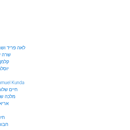
לאה פריד ושר
שרה ז
קלמן 
יוסלה
hmuel Kunda
חיים שלום
מלכה שי
אריא
חינ
חבור