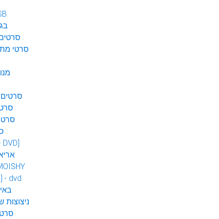
SB
בגן
סרטים 
סרטי מתח
מנו
סרטים 
סרטי
סרטי
ס
 - DVD]
אריא
MOISHY
] - dvd
DVD ב
ניצוצות ש
סרטי