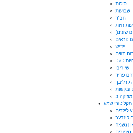
סוכות
שבועות
חב"ד
ות חיות
 שונים)
ם נוראים
יידיש
ות תווים
חיות
ישי ריבו
ם פריד
קרליבך
 ובקשות
תקליטורי שמע
ם קינדער
ן | נשמה
סיפורים